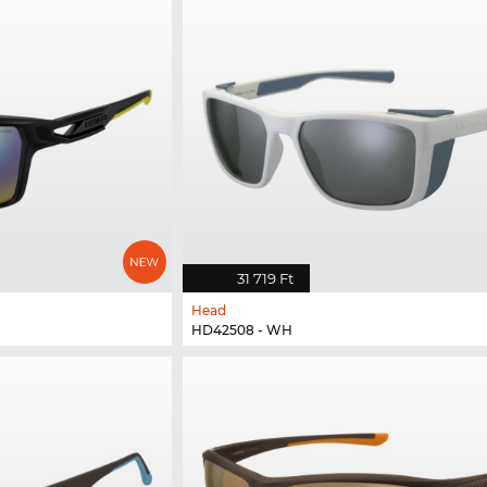
31 719 Ft
Head
HD42508 - WH