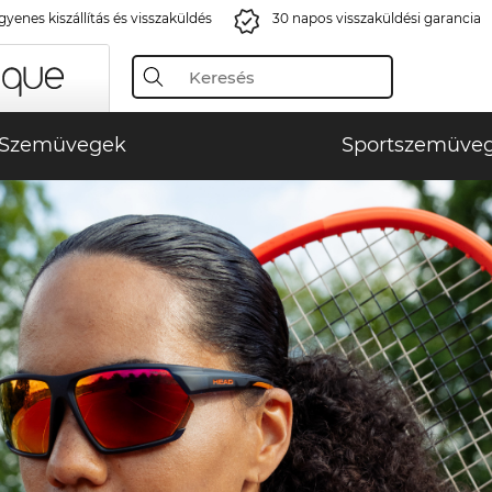
gyenes kiszállítás és visszaküldés
30 napos visszaküldési garancia
Szemüvegek
Sportszemüve