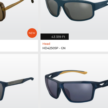
43 359 Ft
Head
HD42505P - GN