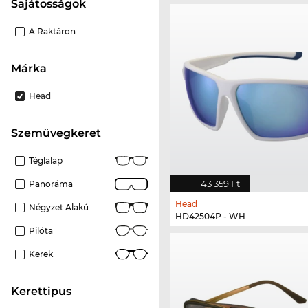
Sajátosságok
A Raktáron
Márka
Head
szemüvegkeret
Téglalap
43 359 Ft
Panoráma
Head
Négyzet Alakú
HD42504P - WH
Pilóta
Kerek
kerettipus