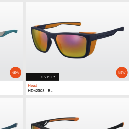
31 719 Ft
Head
HD42508 - BL