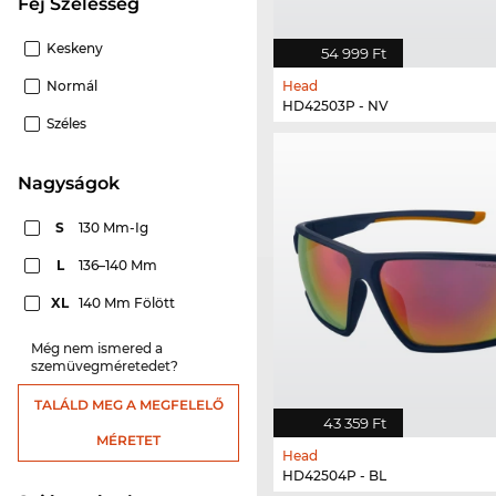
Fej Szélesség
Keskeny
54 999 Ft
Normál
Head
HD42503P - NV
Széles
nagyságok
S
130 Mm-Ig
L
136–140 Mm
XL
140 Mm Fölött
Még nem ismered a
szemüvegméretedet?
TALÁLD MEG A MEGFELELŐ
43 359 Ft
MÉRETET
Head
HD42504P - BL