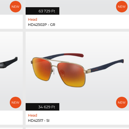
63 729 Ft
Head
HD42502P - GR
34 629 Ft
Head
HD42517 - SI