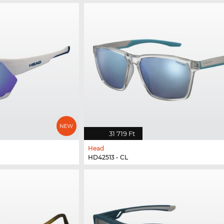
31 719 Ft
Head
HD42513 - CL