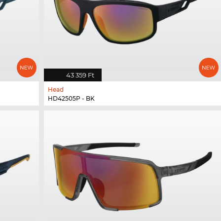
43 359 Ft
Head
HD42505P - BK