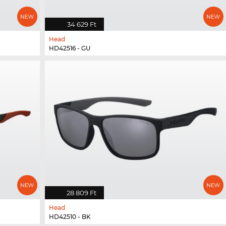
34 629 Ft
Head
HD42516 - GU
28 809 Ft
Head
HD42510 - BK