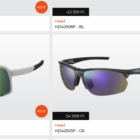
43 359 Ft
Head
HD42506P - BL
54 999 Ft
Head
HD42503P - GR