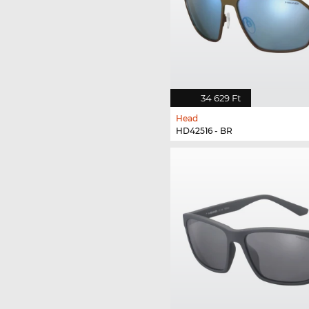
34 629 Ft
Head
HD42516 - BR