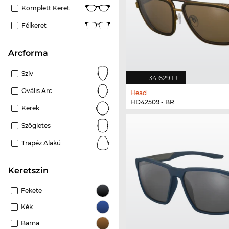
Komplett Keret
Félkeret
Arcforma
Szív
34 629 Ft
Ovális Arc
Head
HD42509 - BR
Kerek
Szögletes
Trapéz Alakú
keretszin
Fekete
Kék
Barna