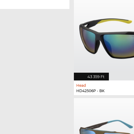
43 359 Ft
Head
HD42506P - BK