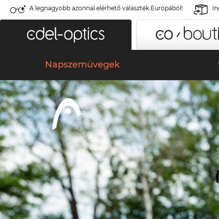
A legnagyobb azonnal elérhető választék Európából!
In
Napszemüvegek