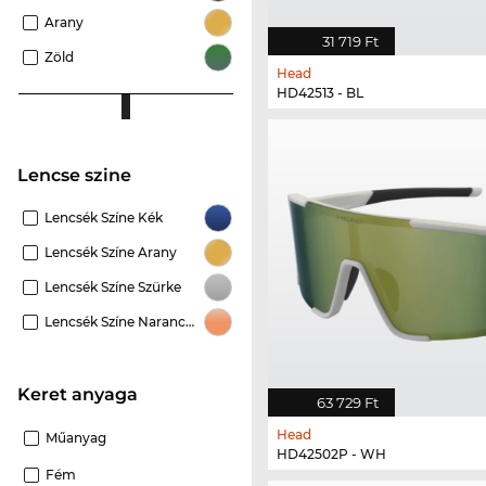
Arany
31 719 Ft
Zöld
Head
HD42513 - BL
Lencse szine
Lencsék Színe Kék
Lencsék Színe Arany
Lencsék Színe Szürke
Lencsék Színe Narancssárga
Keret anyaga
63 729 Ft
Head
Műanyag
HD42502P - WH
Fém