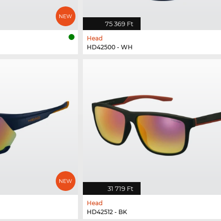
75 369 Ft
Head
HD42500 - WH
31 719 Ft
Head
HD42512 - BK