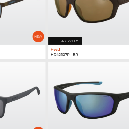
43 359 Ft
Head
HD42507P - BR