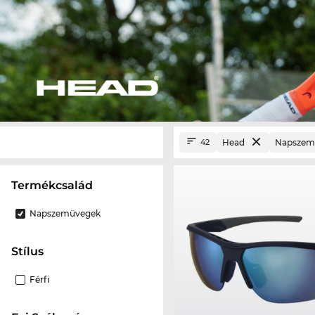
Head
Napszem
42
termékcsalád
Napszemüvegek
Stílus
Férfi