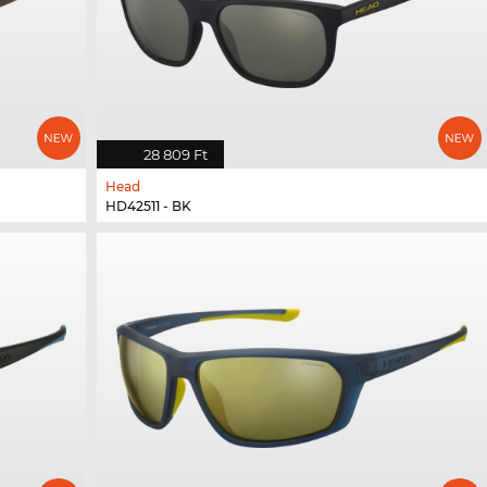
28 809 Ft
Head
HD42511 - BK