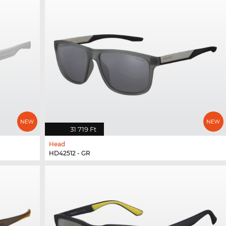
31 719 Ft
Head
HD42512 - GR