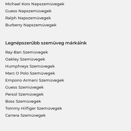
Michael Kors Napszemüvegek
Guess Napszemüvegek
Ralph Napszemüvegek
Burberry Napszemüvegek
Legnépszerűbb szemüveg márkáink
Ray-Ban Szemüvegek
Oakley Szemüvegek
Humphreys Szemüvegek
Marc O Polo Szemüvegek
Emporio Armani Szemüvegek
Guess Szemüvegek
Persol Szemüvegek
Boss Szemüvegek
Tommy Hilfiger Szemüvegek
Carrera Szemüvegek