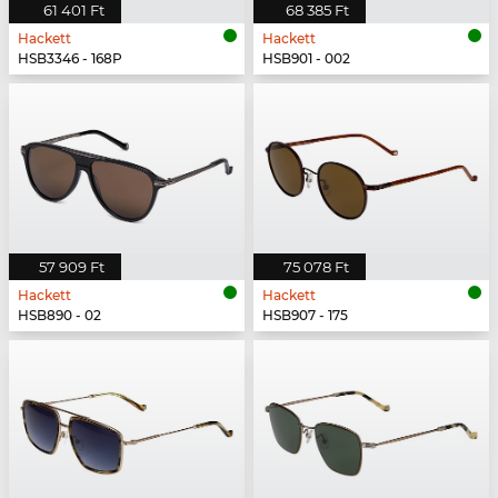
61 401 Ft
68 385 Ft
Hackett
Hackett
HSB3346 - 168P
HSB901 - 002
57 909 Ft
75 078 Ft
Hackett
Hackett
HSB890 - 02
HSB907 - 175