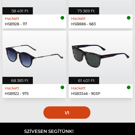
58 491 Ft
75 369 Ft
Hackett
Hackett
HSB928 - 117
HSB886 - 683
68 385 Ft
61 401 Ft
Hackett
Hackett
HSB922 - 975
HSB3346 - 903P
1
/1
SZÍVESEN SEGÍTÜNK!