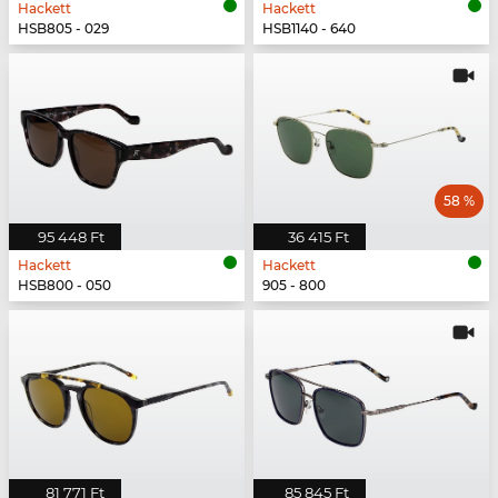
Hackett
Hackett
HSB805 - 029
HSB1140 - 640
58 %
95 448 Ft
36 415 Ft
Hackett
Hackett
HSB800 - 050
905 - 800
81 771 Ft
85 845 Ft