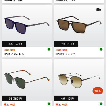
44 232 Ft
78 861 Ft
Hackett
Hackett
HSB3336 - 697
HSB902 - 582
60 %
68 385 Ft
46 415 Ft
Hackett
Hackett