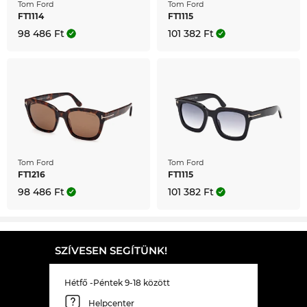
Tom Ford
Tom Ford
FT1114
FT1115
98 486 Ft
101 382 Ft
Tom Ford
Tom Ford
FT1216
FT1115
98 486 Ft
101 382 Ft
SZÍVESEN SEGÍTÜNK!
Hétfő -Péntek 9-18 között
Helpcenter