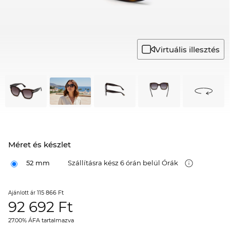
Virtuális illesztés
Méret és készlet
52 mm
Szállításra kész 6 órán belül Órák
115 866 Ft
Ajánlott ár
92 692
Ft
27.00% ÁFA tartalmazva