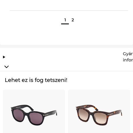
1
2
Gyár
info
Lehet ez is fog tetszeni!