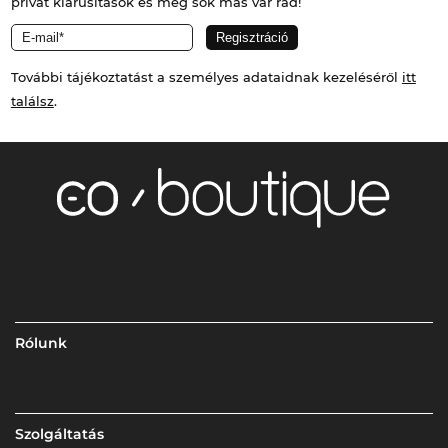
privát kiárusítások és még sok más vár rád!
További tájékoztatást a személyes adataidnak kezeléséről
itt
találsz
.
Rólunk
Szolgáltatás