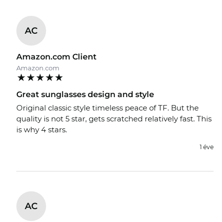
online boltokban a kiárusítás, az nálunk
egyszerűen a mindennapos takarékosság.
AC
Amazon.com Client
Amazon.com
Great sunglasses design and style
Original classic style timeless peace of TF. But the
quality is not 5 star, gets scratched relatively fast. This
is why 4 stars.
1 éve
AC