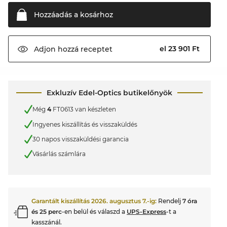
Hozzáadás a
kosárhoz
el 23 901 Ft
Adjon hozzá
receptet
Exkluzív Edel-Optics butikelőnyök
Még
4
FT0613 van készleten
Ingyenes kiszállítás és visszaküldés
30 napos visszaküldési garancia
Vásárlás számlára
Garantált kiszállítás
2026. augusztus 7.
-ig:
Rendelj
7 óra
és 25 perc
-en belül és válaszd a
UPS-Express
-t a
kasszánál.