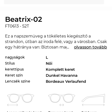
Beatrix-02
FT0613 - 52T
Ez a napszemüveg a tökéletes kiegészítő a
strandon, útban az iroda felé, vagy a városban. Csak
egy hátránya van: Biztosan magadra vonzol egy-
...
olvasson tovább
két irigy pillantást. A FT0613 a 2018. évben teljesen
nagyságok
L
új a piacon, úgyhogy ezzel a szemüveggel teljesen
Stílus
Női
korszerű lehetsz. Tulajdonképpen jobban illene a
kedvenc öltözékedhez egy másik stílus? Nézd
kerettipus
Komplett keret
meg a FT0613 más stílusú modelljeit is a
Keret szín
Dunkel Havanna
kínálatunkban a 2017. és 2018. évi
Tom Ford
Lencsék színe
Bordeaux Verlaufend
kínálatunkban.
A kifejező vonalak klasszikus megközelítést adnak
a modell jellegének, és szinte kötelezővé teszik ezt
a szemüveget a
hölgyeknek
.A
teljes szegéllyel