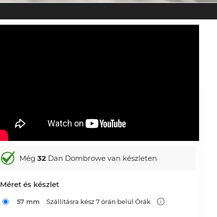
Még
32
Dan Dombrowe van készleten
Méret és készlet
57 mm
Szállításra kész 7 órán belül Órák