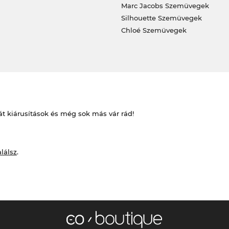
Marc Jacobs Szemüvegek
Silhouette Szemüvegek
Chloé Szemüvegek
át kiárusítások és még sok más vár rád!
alálsz
.