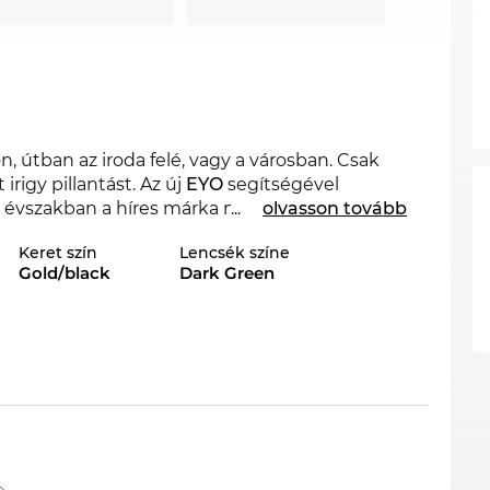
, útban az iroda felé, vagy a városban. Csak
rigy pillantást. Az új
EYO
segítségével
 évszakban a híres márka meghatározó a 2021.
...
olvasson tovább
 online boltban más stílusokban is kapható a
Keret szín
Lencsék színe
Gold/black
Dark Green
a férfi
szemüveg nemes designt és
kező
keretben az üveg teljesen körül van véve.
ivételes esetben jöhet más típus szóba. A
erőt sugároz. Különösen a kerek arcok kapnak
ülönösen könnyű, és ezáltal nagyon
nt minden napszemüvegnél a boltunkban,
tű védelemre.