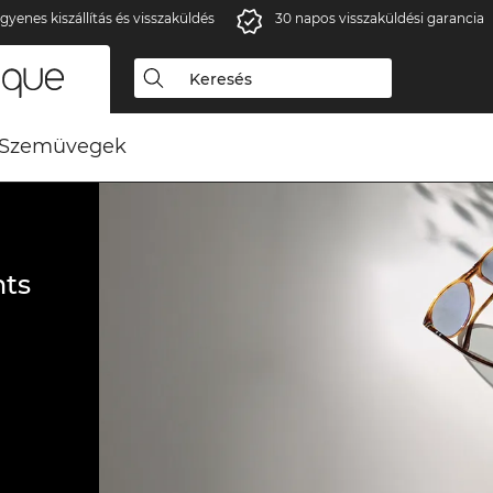
gyenes kiszállítás és visszaküldés
30 napos visszaküldési garancia
Szemüvegek
ts