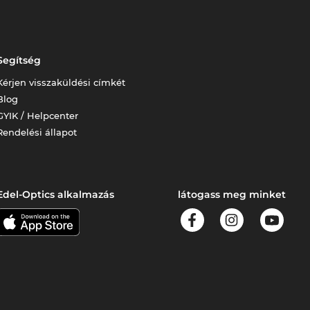
Segítség
Kérjen visszaküldési címkét
Blog
GYIK / Helpcenter
Rendelési állapot
Edel-Optics alkalmazás
látogass meg minket