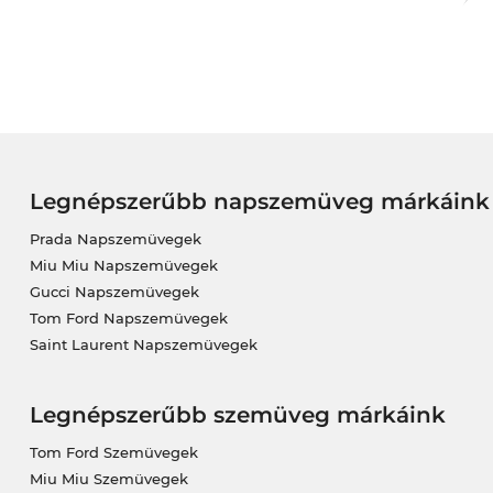
Ha a kívánt szemüvegedről van szó, gondolkodás nél
számodra, és azonnal tudjuk szállítani a szuper ked
dioptriás szemüveg és ha van raktáronA modell rakt
megfelelően csiszolt üvegeket gyorsan beleteszi
veheted az új szemüvegedet. És a legjobb jön a l
csúcs modell most éppen kiárusításban van! Csak am
Legnépszerűbb napszemüveg márkáink
Prada Napszemüvegek
Miu Miu Napszemüvegek
Gucci Napszemüvegek
Tom Ford Napszemüvegek
Saint Laurent Napszemüvegek
Legnépszerűbb szemüveg márkáink
Tom Ford Szemüvegek
Miu Miu Szemüvegek