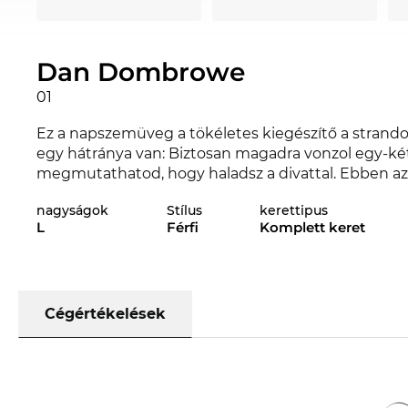
Dan Dombrowe
01
Ez a napszemüveg a tökéletes kiegészítő a strandon
egy hátránya van: Biztosan magadra vonzol egy-két i
megmutathatod, hogy haladsz a divattal. Ebben az
év divatjára nézve. A Dan Dombrowe az Edel-Optics
nagyságok
Stílus
kerettipus
EYO 2020. és 2021. évi kollekcióiban.
L
Férfi
Komplett keret
Anyagában és kidolgozásában egyszerű és erős:
Ez 
öntudatosságot sugároz.A
teljes szegéllyel rendel
Aki meggyőződésből hord szemüveget, annál csak k
keret négyszögletes optikája magabiztosságot és 
Cégértékelések
a négyszöggel egy szép ellenpontot. A
fém keret
k
kényelmes viselet. Egyszerre erős és elegáns. Mi
nyugodtan hagyatkozhatsz a garantált
UV400
szin