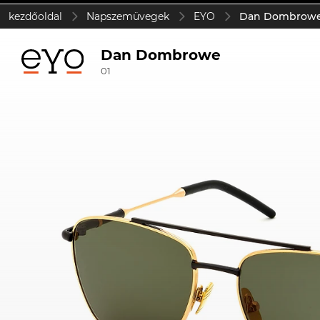
kezdőoldal
Napszemüvegek
EYO
Dan Dombrowe 
Dan Dombrowe
01