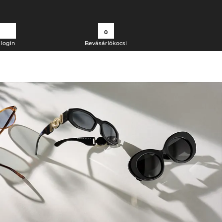
0
login
Bevásárlókocsi