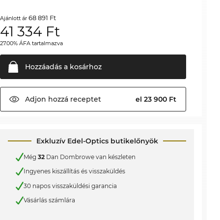
68 891 Ft
Ajánlott ár
41 334
Ft
27.00% ÁFA tartalmazva
Hozzáadás a
kosárhoz
Adjon hozzá
receptet
el 23 900 Ft
Exkluzív Edel-Optics butikelőnyök
Még
32
Dan Dombrowe van készleten
Ingyenes kiszállítás és visszaküldés
30 napos visszaküldési garancia
Vásárlás számlára