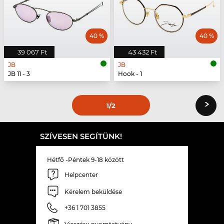
40 %
40 %
39 067 Ft
43 432 Ft
JB
JB
JB 11 - 3
Hook - 1
›
1
/2
SZÍVESEN SEGÍTÜNK!
Hétfő -Péntek 9-18 között
Helpcenter
Kérelem beküldése
+36 1 701 3855