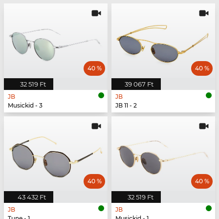
40 %
40 %
32 519 Ft
39 067 Ft
JB
JB
Musickid - 3
JB 11 - 2
40 %
40 %
43 432 Ft
32 519 Ft
JB
JB
Tune - 1
Musickid - 1