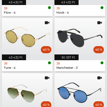
43 432 Ft
43 432 Ft
JB
JB
Flow - 4
Hook - 4
40 %
40 %
43 432 Ft
30 337 Ft
JB
JB
Tune - 4
Manchester - 3
40 %
40 %