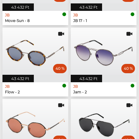
43 432 Ft
43 432 Ft
JB
JB
Move-Sun - 8
JB 17 - 1
40 %
40 %
43 432 Ft
43 432 Ft
JB
JB
Flow - 2
Jam - 2