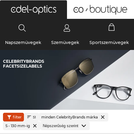
0
Napszemüvegek
Szemüvegek
Sportszemüvegek
CELEBRITYBRANDS
FACETSIZELABELS
filter
minden CelebrityBrands márka
51
S - 130 mm-ig