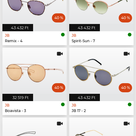
40 %
40 %
43 432 Ft
43 432 Ft
JB
JB
Remix - 4
Spirit-Sun - 7
40 %
40 %
32 519 Ft
43 432 Ft
JB
JB
Boavista - 3
JB 17 - 2