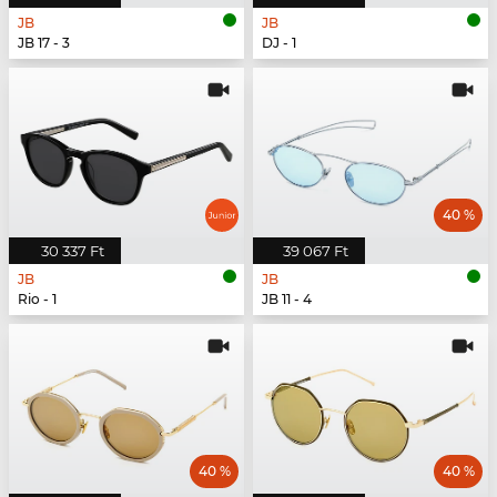
JB
JB
JB 17 - 3
DJ - 1
40 %
30 337 Ft
39 067 Ft
JB
JB
Rio - 1
JB 11 - 4
40 %
40 %