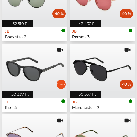
40 %
40 %
32 519 Ft
43 432 Ft
JB
JB
Boavista - 2
Remix - 3
40 %
30 337 Ft
30 337 Ft
JB
JB
Rio - 4
Manchester - 2