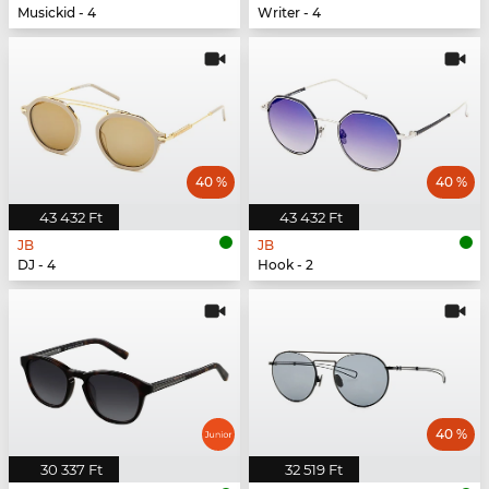
Musickid - 4
Writer - 4
40 %
40 %
43 432 Ft
43 432 Ft
JB
JB
DJ - 4
Hook - 2
40 %
30 337 Ft
32 519 Ft