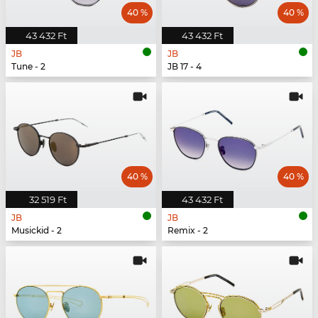
40 %
40 %
43 432 Ft
43 432 Ft
JB
JB
Tune - 2
JB 17 - 4
40 %
40 %
32 519 Ft
43 432 Ft
JB
JB
Musickid - 2
Remix - 2