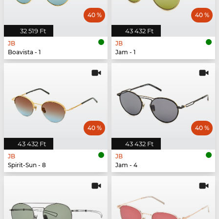
40 %
40 %
32 519 Ft
43 432 Ft
JB
JB
Boavista - 1
Jam - 1
40 %
40 %
43 432 Ft
43 432 Ft
JB
JB
Spirit-Sun - 8
Jam - 4