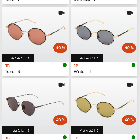
40 %
40 %
43 432 Ft
43 432 Ft
JB
JB
Tune - 3
Writer - 1
40 %
40 %
32 519 Ft
43 432 Ft
JB
JB