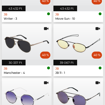
40 %
40 %
43 432 Ft
43 432 Ft
JB
JB
Writer - 3
Move-Sun - 10
40 %
40 %
30 337 Ft
39 067 Ft
JB
JB
Manchester - 4
JB 11 - 1