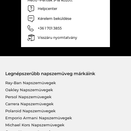
Hétfő -Péntek 9-18 között
Helpcenter
Kérelem beküldése
+36 1 701 3855
Visszáru nyomtatvány
Legnépszerűbb napszemüveg márkáink
Ray-Ban Napszemüvegek
Oakley Napszemüvegek
Persol Napszemüvegek
Carrera Napszemüvegek
Polaroid Napszemüvegek
Emporio Armani Napszemüvegek
Michael Kors Napszemüvegek