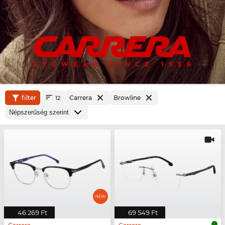
filter
Carrera
Browline
12
46 269 Ft
69 549 Ft