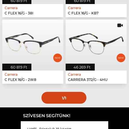
60 819 Ft
60 819 Ft
Carrera
Carrera
C FLEX 16/G - 38I
C FLEX 16/G - KB7
60 819 Ft
46 269 Ft
Carrera
Carrera
C FLEX 16/G - 2W8
CARRERA 372/G - 4HU
1
/1
SZÍVESEN SEGÍTÜNK!