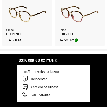
Chloé
Chloé
CH0309O
CH0309O
114 581 Ft
114 581 Ft
SZÍVESEN SEGÍTÜNK!
Hétfő -Péntek 9-18 között
Helpcenter
Kérelem beküldése
+36 1 701 3855