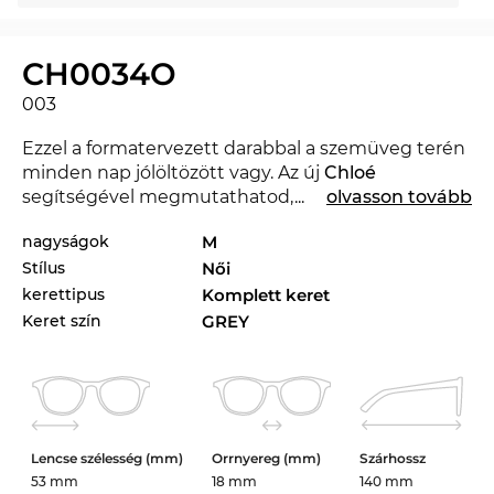
CH0034O
003
Ezzel a formatervezett darabbal a szemüveg terén
minden nap jólöltözött vagy. Az új
Chloé
segítségével megmutathatod, hogy haladsz a
...
olvasson tovább
divattal. Ebben az évszakban a híres márka
nagyságok
M
meghatározó a 2024. év divatjára nézve. A
Stílus
Női
CH0034O az Edel-Optics online boltban más
stílusokban is kapható a Chloé 2023. és 2024. évi
kerettipus
Komplett keret
kollekcióiban.
Keret szín
GREY
Ezt a keretet kifejezetten energikus
nők számára
tervezték. Merész design és kifejező erő
kapcsolódik a klasszikus csinossághoz.A
négyzet
forma
a kerek arcoknak hangsúlyos formát
Lencse szélesség (mm)
Orrnyereg (mm)
Szárhossz
kölcsönöz, amik így markánsabbnak tűnnek.
53 mm
18 mm
140 mm
Hangsúlyt ad a viselője megjelenésének, és rá