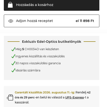
Hozzáadás a
kosárhoz
el 11 898 Ft
Adjon hozzá
receptet
Exkluzív Edel-Optics butikelőnyök
Még
5
CH0034O van készleten
Ingyenes kiszállítás és visszaküldés
30 napos visszaküldési garancia
Vásárlás számlára
Garantált kiszállítás
2026. augusztus 11.
-ig:
Rendelj
42
óra és 29 perc
-en belül és válaszd a
UPS-Express
-t a
kasszánál.