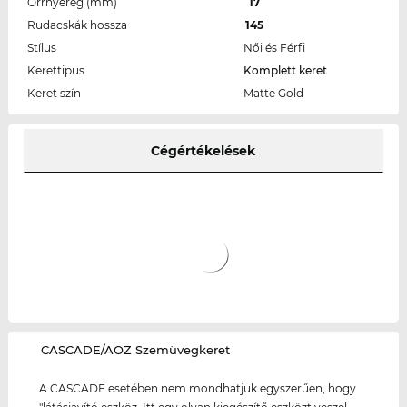
Orrnyereg (mm)
17
Rudacskák hossza
145
Stílus
Női és Férfi
Kerettipus
Komplett keret
Keret szín
Matte Gold
Cégértékelések
‌CASCADE/AOZ Szemüvegkeret
A CASCADE esetében nem mondhatjuk egyszerűen, hogy