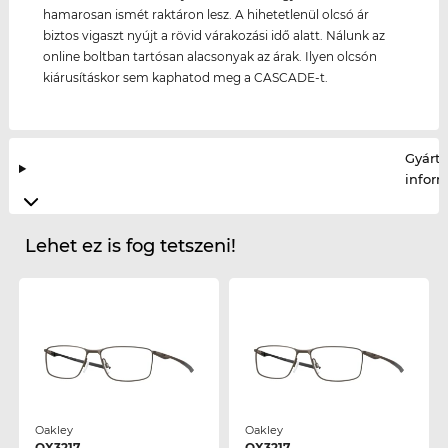
hamarosan ismét raktáron lesz. A hihetetlenül olcsó ár
biztos vigaszt nyújt a rövid várakozási idő alatt. Nálunk az
online boltban tartósan alacsonyak az árak. Ilyen olcsón
kiárusításkor sem kaphatod meg a CASCADE-t.
Gyártó
infor
Lehet ez is fog tetszeni!
Oakley
Oakley
OX3217
OX3217