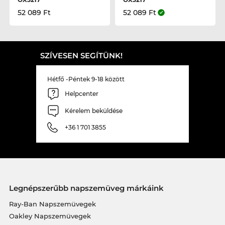
52 089 Ft
52 089 Ft
SZÍVESEN SEGÍTÜNK!
Hétfő -Péntek 9-18 között
Helpcenter
Kérelem beküldése
+36 1 701 3855
Legnépszerűbb napszemüveg márkáink
Ray-Ban Napszemüvegek
Oakley Napszemüvegek