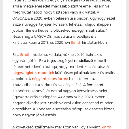
"látásjavító eszköz. Itt egy olyan kiegészítő eszközt veszel,
ami a megjelenésedet magasabb szintre emeli, és amivel
megmutathatod, hogy tisztában vagy a divattal. A
CASCADE a 2020. évben teljesen új a piacon, úgyhogy ezzel
a szemüveggel teljesen korszerű lehetsz. Tulajdonképpen
jobban illene a kedvenc öltözékedhez egy másik stílus?
Nézd meg a CASCADE más stílusú modelljeit is a
kínálatunkban a 2019. és 2020. évi
Smith
kínálatunkban.
Ez a
Smith
modell sokoldalú, nőknek és férfiaknak is
egyaránt jól áll. Ez a
teljes szegéllyel rendelkező
modell
félreérthetetlenül mutatja, hogy mindent kockáztatsz. A
négyszögletes modellek
különösen jól állnak kerek és ovális
arcokon. A
négyszögletes forma
hidat teremt az
imázsodban is a sarkok és szegélyek felé. A
fém keret
különösen könnyű, és ezáltal nagyon kényelmes viselet.
Egyszerre erős és elegáns. Az
arany
szín a 2020. évben
nagyon divatba jött. Smith valami különlegeset ad minden
öltözékhez. Különösen a sötétebb bőrtípusok esetén biztos,
hogy nagyon jó választás.
A következő szállítmány már úton van, így a kívánt
Smith