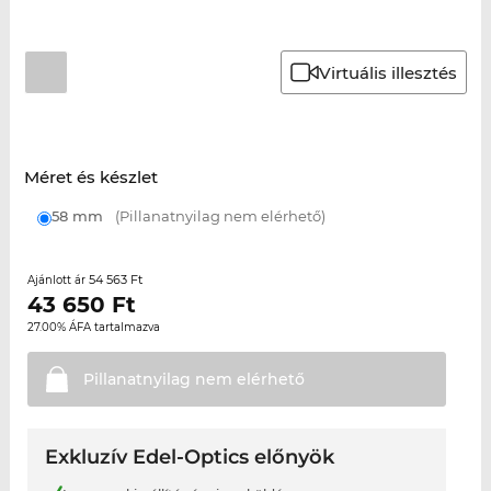
Virtuális illesztés
Méret és készlet
58 mm
(Pillanatnyilag nem elérhető)
54 563 Ft
Ajánlott ár
43 650
Ft
27.00% ÁFA tartalmazva
Pillanatnyilag nem
elérhető
Exkluzív Edel-Optics előnyök