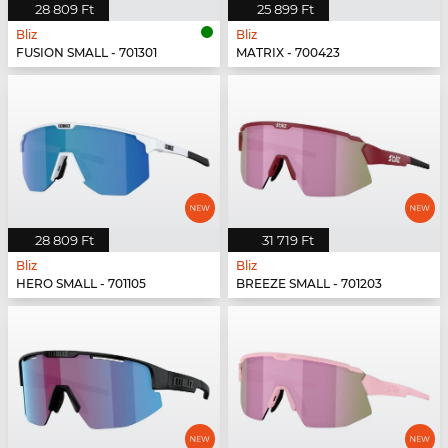
28 809 Ft
25 899 Ft
Bliz
Bliz
FUSION SMALL - 701301
MATRIX - 700423
28 809 Ft
31 719 Ft
Bliz
Bliz
HERO SMALL - 701105
BREEZE SMALL - 701203