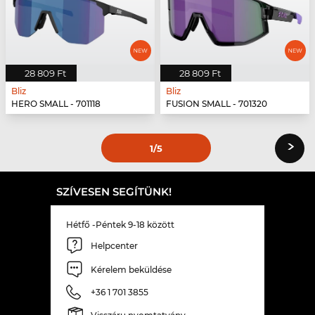
28 809 Ft
28 809 Ft
Bliz
Bliz
HERO SMALL - 701118
FUSION SMALL - 701320
›
1
/5
SZÍVESEN SEGÍTÜNK!
Hétfő -Péntek 9-18 között
Helpcenter
Kérelem beküldése
+36 1 701 3855