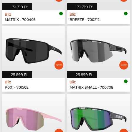
31 719 Ft
31 719 Ft
Bliz
Bliz
MATRIX - 700403
BREEZE - 700212
25 899 Ft
25 899 Ft
Bliz
Bliz
P001 - 701502
MATRIX SMALL - 700708