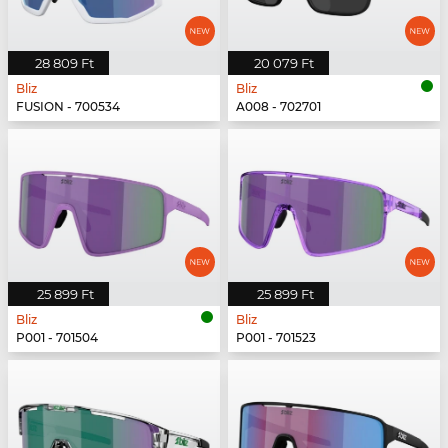
28 809 Ft
20 079 Ft
Bliz
Bliz
FUSION - 700534
A008 - 702701
25 899 Ft
25 899 Ft
Bliz
Bliz
P001 - 701504
P001 - 701523