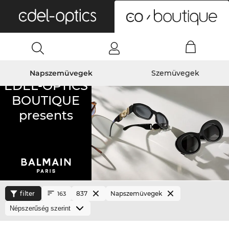
0
Napszemüvegek
Szemüvegek
EDEL-OPTICS
BOUTIQUE
presents
filter
837
Napszemüvegek
163