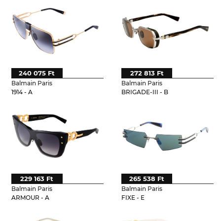
240 075 Ft
272 813 Ft
Balmain Paris
Balmain Paris
1914 - A
BRIGADE-III - B
229 163 Ft
265 538 Ft
Balmain Paris
Balmain Paris
ARMOUR - A
FIXE - E