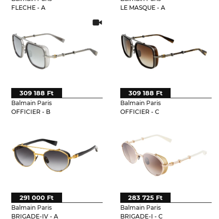
FLECHE - A
LE MASQUE - A
309 188 Ft
309 188 Ft
Balmain Paris
Balmain Paris
OFFICIER - B
OFFICIER - C
291 000 Ft
283 725 Ft
Balmain Paris
Balmain Paris
BRIGADE-IV - A
BRIGADE-I - C