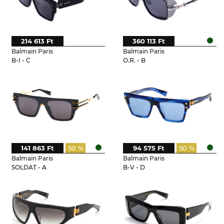
214 613 Ft
360 113 Ft
Balmain Paris
Balmain Paris
B-I - C
O.R. - B
141 863 Ft
50 %
94 575 Ft
50 %
Balmain Paris
Balmain Paris
SOLDAT - A
B-V - D