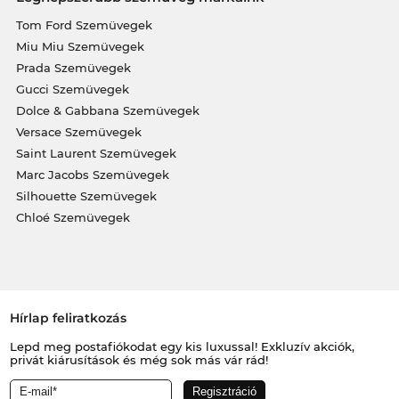
Tom Ford Szemüvegek
Miu Miu Szemüvegek
Prada Szemüvegek
Gucci Szemüvegek
Dolce & Gabbana Szemüvegek
Versace Szemüvegek
Saint Laurent Szemüvegek
Marc Jacobs Szemüvegek
Silhouette Szemüvegek
Chloé Szemüvegek
Hírlap feliratkozás
Lepd meg postafiókodat egy kis luxussal! Exkluzív akciók,
privát kiárusítások és még sok más vár rád!