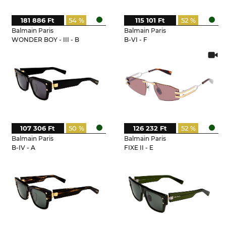
181 886 Ft
54 %
115 101 Ft
52 %
Balmain Paris
Balmain Paris
WONDER BOY - III - B
B-VI - F
107 306 Ft
50 %
126 232 Ft
52 %
Balmain Paris
Balmain Paris
B-IV - A
FIXE II - E