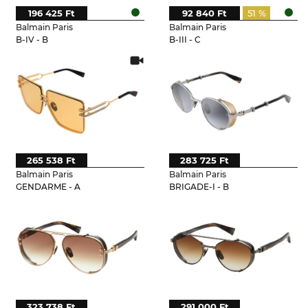
196 425 Ft
92 840 Ft
51 %
Balmain Paris
Balmain Paris
B-IV - B
B-III - C
265 538 Ft
283 725 Ft
Balmain Paris
Balmain Paris
GENDARME - A
BRIGADE-I - B
323 738 Ft
291 000 Ft