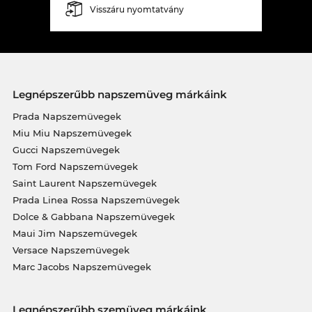
Visszáru nyomtatvány
Legnépszerűbb napszemüveg márkáink
Prada Napszemüvegek
Miu Miu Napszemüvegek
Gucci Napszemüvegek
Tom Ford Napszemüvegek
Saint Laurent Napszemüvegek
Prada Linea Rossa Napszemüvegek
Dolce & Gabbana Napszemüvegek
Maui Jim Napszemüvegek
Versace Napszemüvegek
Marc Jacobs Napszemüvegek
Legnépszerűbb szemüveg márkáink