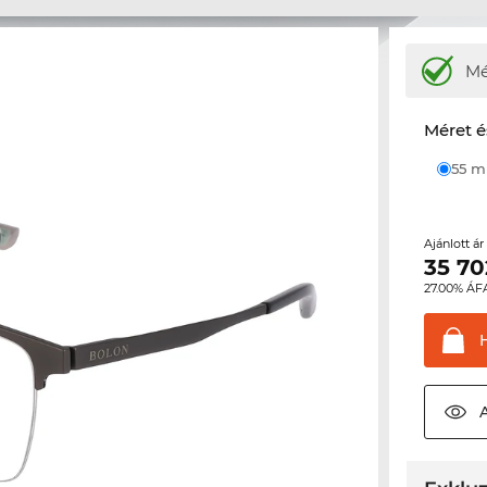
M
Méret é
55 
Ajánlott á
35 70
27.00% ÁF