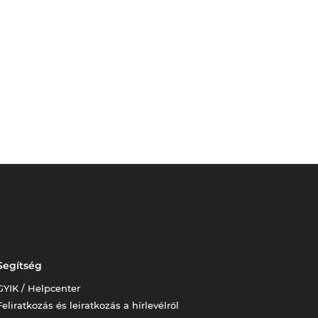
Segítség
GYIK / Helpcenter
Feliratkozás és leiratkozás a hírlevélről