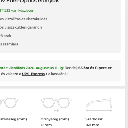
ív Edel-Optics előnyök
T1532 van készleten
s kiszállítás és visszaküldés
os visszaküldési garancia
ő árak
ás számlára
ntált kiszállítás
2026. augusztus 11.
-ig:
Rendelj
65 óra és 11 perc
-en
l és válaszd a
UPS-Express
-t a kasszánál.
 szélesség (mm)
Orrnyereg (mm)
Szárhossz
17 mm
148 mm