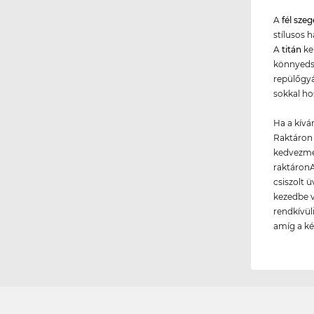
A
fél sze
stílusos 
A
titán
ke
könnyedsé
repülőgyá
sokkal ho
Ha a kívá
Raktáron 
kedvezmén
raktáronA
csiszolt 
kezedbe v
rendkívül
amíg a kés