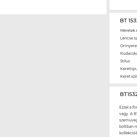
BT 153
Méretek é
Lencse s
Orrnyer
Rudacsk
Stílus
Kerettip
Keret szí
‌BT15
Ezzel a f
vagy. A B
szemüvegg
boltban m
kollekció