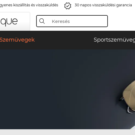
gyenes kiszállítás és visszaküldés
30 napos visszaküldési garancia
Szemüvegek
Sportszemüve