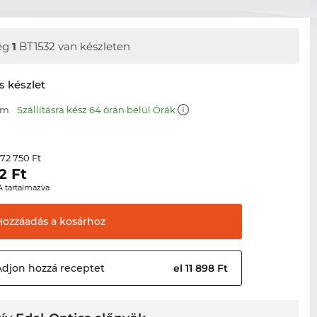
ég
1
BT1532 van készleten
s készlet
mm
Szállításra kész 64 órán belül Órák
72 750 Ft
r
2
Ft
A tartalmazva
Hozzáadás a
kosárhoz
Adjon hozzá
receptet
el 11 898 Ft