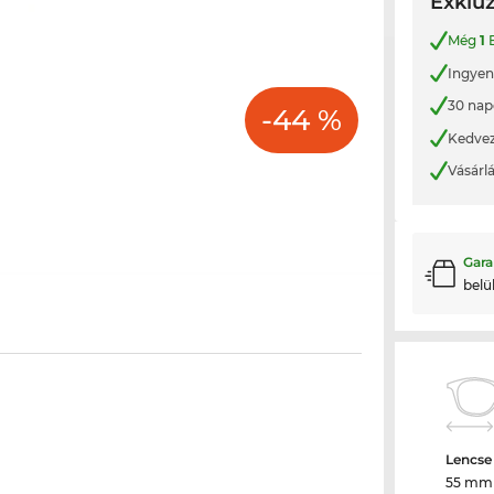
Exkluz
Még
1
B
Ingyene
30 nap
-44 %
Kedvez
Vásárl
Gara
belü
Lencse
55 mm