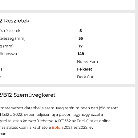
2 Részletek
s részletek
S
zélesség (mm)
55
eg (mm)
17
ák hossza
148
Női és Férfi
us
Félkeret
n
Dark Gun
32/B12 Szemüvegkeret
ormatervezett darabbal a szemüveg terén minden nap jólöltözött
T1532 a 2022. évben teljesen új a piacon, úgyhogy ezzel a
el teljesen korszerű lehetsz. A BT1532 az Edel-Optics online
ás stílusokban is kapható a
Bolon
2021. és 2022. évi
iban.