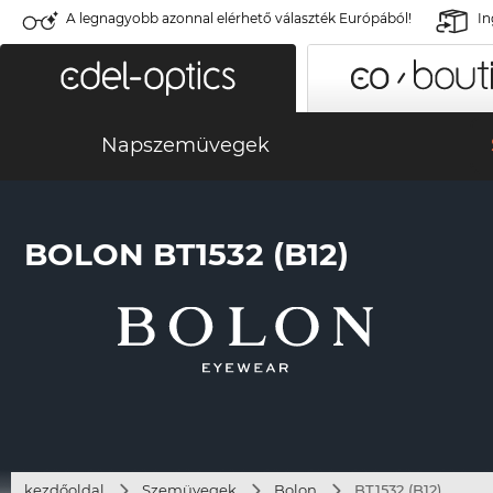
A legnagyobb azonnal elérhető választék Európából!
In
Napszemüvegek
BOLON BT1532 (B12)
kezdőoldal
Szemüvegek
Bolon
BT1532 (B12)