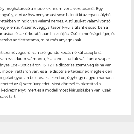
gély meghatározó
a modellek finom vonalvezetésénél. Egy
hangsúly, ami az összbenyomást sose billenti ki az egyensúlyból.
retekben mindig van valami nemes. A stílusukat valami vonzó
g jellemzi. A szemüveggyártáson kívül a
titánt
elsősorban a
rtásban és az űrkutatásban használják. Csúcs minőséget ígér, és
sszabb az élettartama, mint más anyagoknak.
nt szemüvegedről van szó, gondolkodás nélkül csapj le rá.
van ez a darab számodra, és azonnal tudjuk szállítani a szuper
yes Edel-Optics áron. 13. 1.2 Ha dioptriás szemüveg és ha van
 modell raktáron van, és a Te dioptria értékeidnek megfelelően
üvegeket gyorsan beleteszik a keretbe, úgyhogy nagyon hamar a
eheted az új szemüvegedet. Most döntsél és biztosítsd a
i kedvezményt, mert ez a modell most kiárusításban van! Csak
zlet tart.