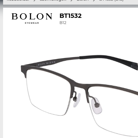
BT1532
B12