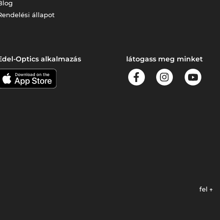
Blog
Rendelési állapot
Edel-Optics alkalmazás
látogass meg minket
fel