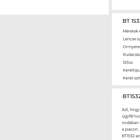
BT 153
Méretek é
Lencse s
Orrnyer
Rudacsk
Stílus
Kerettip
Keret szí
‌BT15
Azt, hogy
ügyfél tud
irodában 
a piacon,
BT1532 az