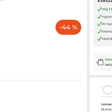
Exkluz
Még
1
B
Ingyene
30 nap
-44 %
Kedvez
Vásárl
Gara
belü
Lencse
55 mm