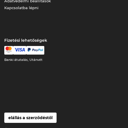
Adatvédelmi beállítások
Kapcsolatba lépni
Fizetési lehetőségek
Banki átutalás, Utánvét
elállás a szerződéstől