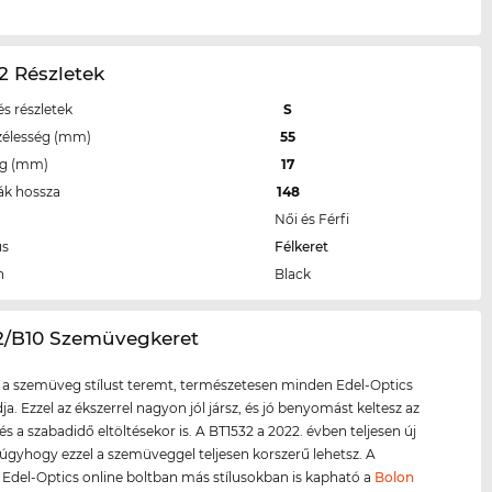
2 Részletek
s részletek
S
zélesség (mm)
55
eg (mm)
17
ák hossza
148
Női és Férfi
us
Félkeret
n
Black
32/B10 Szemüvegkeret
 a szemüveg stílust teremt, természetesen minden Edel-Optics
ja. Ezzel az ékszerrel nagyon jól jársz, és jó benyomást keltesz az
és a szabadidő eltöltésekor is. A BT1532 a 2022. évben teljesen új
 úgyhogy ezzel a szemüveggel teljesen korszerű lehetsz. A
 Edel-Optics online boltban más stílusokban is kapható a
Bolon