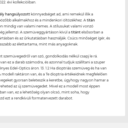
022. évi kollekcióiban.
gély hangsúlyozott
könnyedséget ad, ami remekül illik a
bözőbb alkalmakhoz és a mindenkori öltözékhez. A
titán
n mindig van valami nemes. A stílusukat valami vonzó
g jellemzi. A szemüveggyártáson kívül a
titánt
elsősorban a
rtásban és az űrkutatásban használják. Csúcs minőséget ígér, és
sszabb az élettartama, mint más anyagoknak.
nt szemüvegedről van szó, gondolkodás nélkül csapj le rá.
van ez a darab számodra, és azonnal tudjuk szállítani a szuper
yes Edel-Optics áron. 13. 1.2 Ha dioptriás szemüveg és ha van
 modell raktáron van, és a Te dioptria értékeidnek megfelelően
üvegeket gyorsan beleteszik a keretbe, úgyhogy nagyon hamar a
eheted az új szemüvegedet. Mivel ez a modell most éppen
sban van, ez a lehetőség olyan olcsó, mint soha, hogy
d ezt a rendkívüli formatervezett darabot.