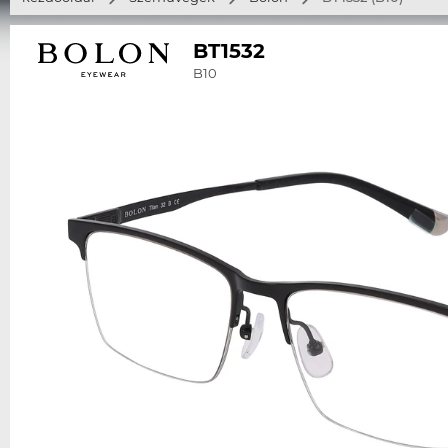
BT1532
B10