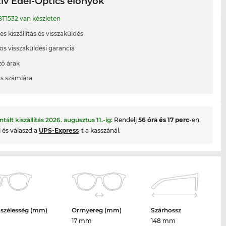
ív Edel-Optics előnyök
T1532 van készleten
s kiszállítás és visszaküldés
os visszaküldési garancia
ő árak
ás számlára
ntált kiszállítás
2026. augusztus 11.
-ig:
Rendelj
56 óra és 17 perc
-en
l és válaszd a
UPS-Express
-t a kasszánál.
 szélesség (mm)
Orrnyereg (mm)
Szárhossz
17 mm
148 mm