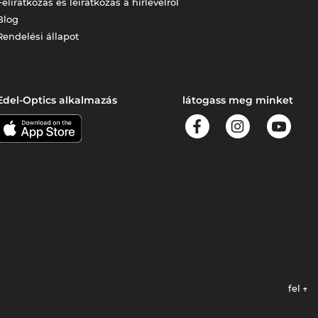
Feliratkozás és leiratkozás a hírlevélről
Blog
Rendelési állapot
Edel-Optics alkalmazás
látogass meg minket
fel