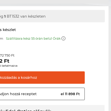
ég
1
BT1532 van készleten
s készlet
mm
Szállításra kész 55 órán belül Órák
72 750 Ft
r
2
Ft
A tartalmazva
Hozzáadás a
kosárhoz
Adjon hozzá
receptet
el 11 898 Ft