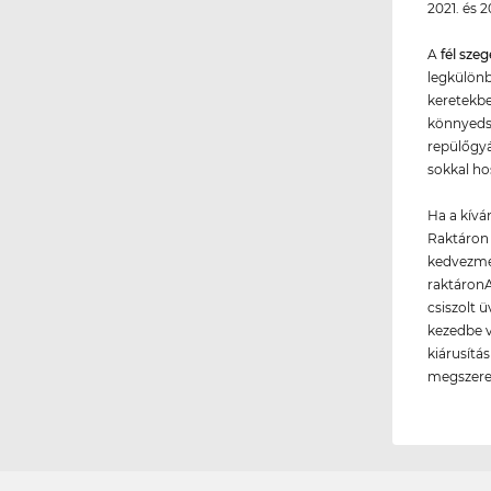
2021. és 2
A
fél sze
legkülön
keretekbe
könnyedsé
repülőgyá
sokkal ho
Ha a kívá
Raktáron 
kedvezmén
raktáronA
csiszolt 
kezedbe v
kiárusítá
megszerez