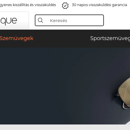
gyenes kiszállítás és visszaküldés
30 napos visszaküldési garancia
Szemüvegek
Sportszemüve