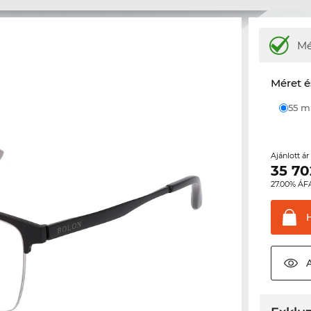
M
Méret é
55 
Ajánlott á
35 70
27.00% ÁF