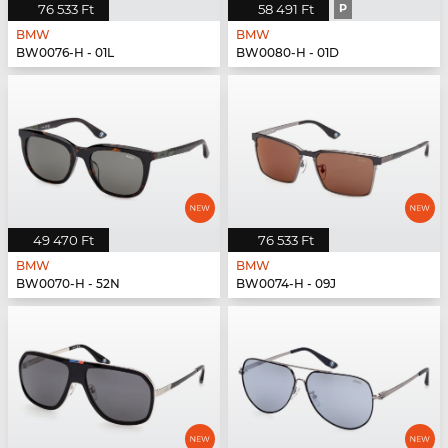
76 533 Ft
58 491 Ft
P
BMW
BMW
BW0076-H - 01L
BW0080-H - 01D
49 470 Ft
76 533 Ft
BMW
BMW
BW0070-H - 52N
BW0074-H - 09J