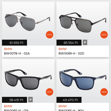
61 692 Ft
85 554 Ft
P
BMW
BMW
BW0078-H - 02A
BW0069-H - 02D
58 491 Ft
P
49 470 Ft
BMW
BMW
BW0065-H - 01A
BW0065-H - 90V