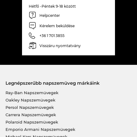
Hétfő -Péntek 9-18 között
Helpcenter
Kérelem beküldése
+36 1 701 3855
Visszáru nyomtatvány
Legnépszerűbb napszemüveg márkáink
Ray-Ban Napszemüvegek
Oakley Napszemüvegek
Persol Napszemüvegek
Carrera Napszemüvegek
Polaroid Napszemüvegek
Emporio Armani Napszemüvegek
Michael Kors Napszemüvegek