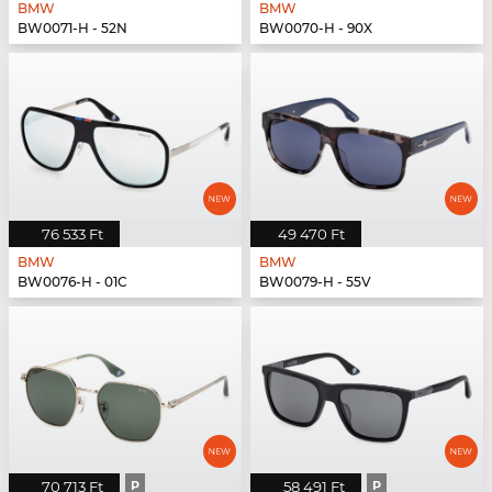
BMW
BMW
BW0071-H - 52N
BW0070-H - 90X
76 533 Ft
49 470 Ft
BMW
BMW
BW0076-H - 01C
BW0079-H - 55V
70 713 Ft
P
58 491 Ft
P