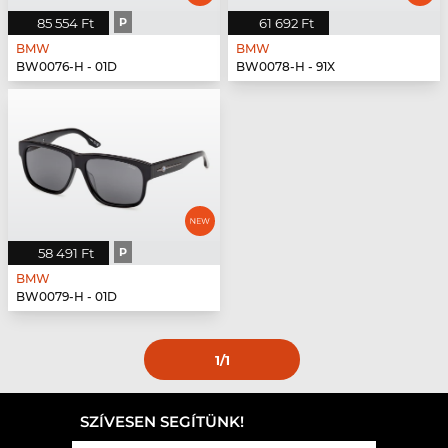
85 554 Ft
P
61 692 Ft
BMW
BMW
BW0076-H - 01D
BW0078-H - 91X
58 491 Ft
P
BMW
BW0079-H - 01D
1
/1
SZÍVESEN SEGÍTÜNK!