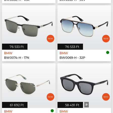
76 533 Ft
76 533 Ft
BMW
BMW
BW0074-H - 17N
BW0069-H - 32P
61 692 Ft
58 491 Ft
P
BMW
BMW