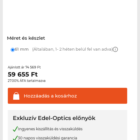
Méret és készlet
61 mm
(Általában, 1- 2 héten belül fel van adva)
74 569 Ft
Ajánlott ár
59 655
Ft
27.00% ÁFA tartalmazva
Hozzáadás a
kosárhoz
Exkluzív Edel-Optics előnyök
Ingyenes kiszállítás és visszaküldés
30 napos visszaküldési garancia