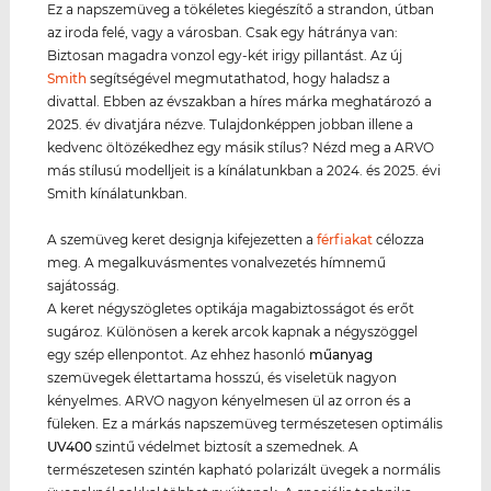
Ez a napszemüveg a tökéletes kiegészítő a strandon, útban
az iroda felé, vagy a városban. Csak egy hátránya van:
Biztosan magadra vonzol egy-két irigy pillantást. Az új
Smith
segítségével megmutathatod, hogy haladsz a
divattal. Ebben az évszakban a híres márka meghatározó a
2025. év divatjára nézve. Tulajdonképpen jobban illene a
kedvenc öltözékedhez egy másik stílus? Nézd meg a ARVO
más stílusú modelljeit is a kínálatunkban a 2024. és 2025. évi
Smith kínálatunkban.
A szemüveg keret designja kifejezetten a
férfiakat
célozza
meg. A megalkuvásmentes vonalvezetés hímnemű
sajátosság.
A keret négyszögletes optikája magabiztosságot és erőt
sugároz. Különösen a kerek arcok kapnak a négyszöggel
egy szép ellenpontot. Az ehhez hasonló
műanyag
szemüvegek élettartama hosszú, és viseletük nagyon
kényelmes. ARVO nagyon kényelmesen ül az orron és a
füleken. Ez a márkás napszemüveg természetesen optimális
UV400
szintű védelmet biztosít a szemednek. A
természetesen szintén kapható polarizált üvegek a normális