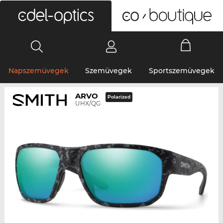
0
Napszemüvegek
Szemüvegek
Sportszemüvegek
ARVO
Polarized
UHX/QG