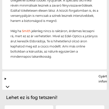
üvegeknél sokkal többet nyújtanak. A speciális technika
révén minimálisak lesznek a zavaró fényvisszaverődések.
Ezáltal tökéletesen élesen látsz. A közúti forgalomban is, és a
versenypályán is nemcsak a színek lesznek intenzívebbek,
hanem a biztonságod is megnő.
Még ha
Smith
jelenleg nincs is raktáron, érdemes lecsapni
rá, mert ez az ár verhetetlen. Mivel az Edel-Optics a jutányos
árut keresők Eldorádója, Te is hihetetlenül olcsó áron
kaphatod meg ezt a csúcs modellt. Ami más online
boltokban a kiárusítás, az nálunk egyszerűen a
mindennapos takarékosság.
Gyártó
infor
Lehet ez is fog tetszeni!