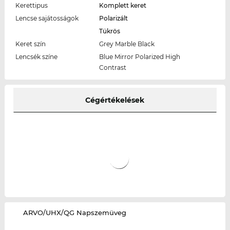
Kerettipus
Komplett keret
Lencse sajátosságok
Polarizált
Tükrös
Keret szín
Grey Marble Black
Lencsék színe
Blue Mirror Polarized High
Contrast
Cégértékelések
‌ARVO/UHX/QG Napszemüveg