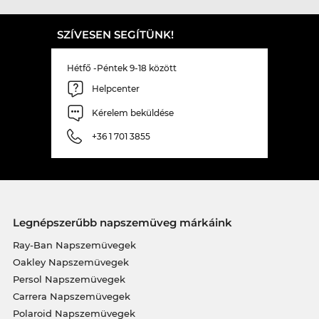
SZÍVESEN SEGÍTÜNK!
Hétfő -Péntek 9-18 között
Helpcenter
Kérelem beküldése
+36 1 701 3855
Legnépszerűbb napszemüveg márkáink
Ray-Ban Napszemüvegek
Oakley Napszemüvegek
Persol Napszemüvegek
Carrera Napszemüvegek
Polaroid Napszemüvegek