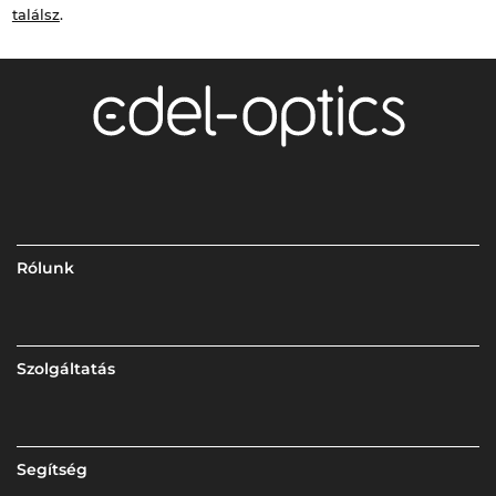
találsz
.
Rólunk
Szolgáltatás
Segítség