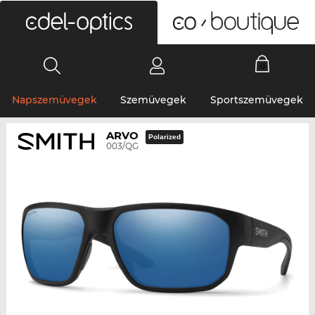
0
Napszemüvegek
Szemüvegek
Sportszemüvegek
ARVO
Polarized
003/QG