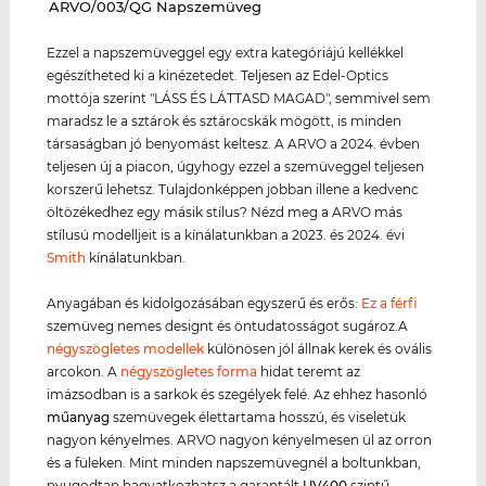
‌ARVO/003/QG Napszemüveg
Ezzel a napszemüveggel egy extra kategóriájú kellékkel
egészítheted ki a kinézetedet. Teljesen az Edel-Optics
mottója szerint "LÁSS ÉS LÁTTASD MAGAD", semmivel sem
maradsz le a sztárok és sztárocskák mögött, is minden
társaságban jó benyomást keltesz. A ARVO a 2024. évben
teljesen új a piacon, úgyhogy ezzel a szemüveggel teljesen
korszerű lehetsz. Tulajdonképpen jobban illene a kedvenc
öltözékedhez egy másik stílus? Nézd meg a ARVO más
stílusú modelljeit is a kínálatunkban a 2023. és 2024. évi
Smith
kínálatunkban.
Anyagában és kidolgozásában egyszerű és erős:
Ez a férfi
szemüveg nemes designt és öntudatosságot sugároz.A
négyszögletes modellek
különösen jól állnak kerek és ovális
arcokon. A
négyszögletes forma
hidat teremt az
imázsodban is a sarkok és szegélyek felé. Az ehhez hasonló
műanyag
szemüvegek élettartama hosszú, és viseletük
nagyon kényelmes. ARVO nagyon kényelmesen ül az orron
és a füleken. Mint minden napszemüvegnél a boltunkban,
nyugodtan hagyatkozhatsz a garantált
UV400
szintű