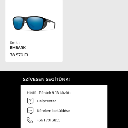
Smith
EMBARK
78 570 Ft
SZÍVESEN SEGÍTÜNK!
Hétfő -Péntek 9-18 között
Helpcenter
Kérelem beküldése
+36 1 701 3855