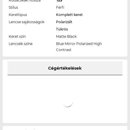
Rudacskák hossza
125
Stílus
Férfi
Kerettipus
Komplett keret
Lencse sajátosságok
Polarizált
Tükrös
Keret szín
Matte Black
Lencsék színe
Blue Mirror Polarized High
Contrast
Cégértékelések