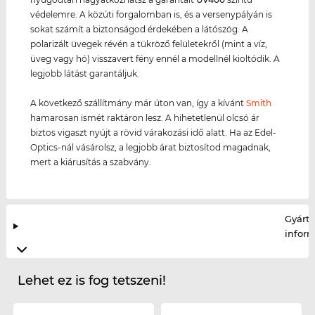
védelemre. A közúti forgalomban is, és a versenypályán is
sokat számít a biztonságod érdekében a látószög. A
polarizált üvegek révén a tükröző felületekről (mint a víz,
üveg vagy hó) visszavert fény ennél a modellnél kioltódik. A
legjobb látást garantáljuk.
A következő szállítmány már úton van, így a kívánt
Smith
hamarosan ismét raktáron lesz. A hihetetlenül olcsó ár
biztos vigaszt nyújt a rövid várakozási idő alatt. Ha az Edel-
Optics-nál vásárolsz, a legjobb árat biztosítod magadnak,
mert a kiárusítás a szabvány.
Gyártó
infor
Lehet ez is fog tetszeni!