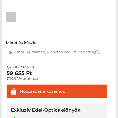
Méret és készlet
61 mm
(Általában, 1- 2 héten belül fel van adva)
74 569 Ft
Ajánlott ár
59 655
Ft
27.00% ÁFA tartalmazva
Hozzáadás a
kosárhoz
Exkluzív Edel-Optics előnyök