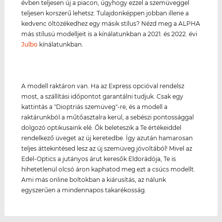
évben teljesen új a piacon, úgyhogy ezzel a szemüveggel
teljesen korszerű lehetsz. Tulajdonképpen jobban illene a
kedvenc öltözékedhez egy másik stílus? Nézd meg a ALPHA
más stílusú modelljeit is a kínálatunkban a 2021. és 2022. évi
Julbo
kínálatunkban.
A modell raktáron van. Ha az Express opcióval rendelsz
most, a szállítási időpontot garantálni tudjuk. Csak egy
kattintás a "Dioptriás szemüveg"-re, és a modell a
raktárunkból a műtőasztalra kerül, a sebészi pontossággal
dolgozó optikusaink elé. Ők beleteszik a Te értékeiddel
rendelkező üveget az új keretedbe. Így azután hamarosan
teljes áttekintésed lesz az új szemüveg jóvoltából! Mivel az
Edel-Optics a jutányos árut keresők Eldorádója, Te is
hihetetlenül olcsó áron kaphatod meg ezt a csúcs modellt.
Ami más online boltokban a kiárusítás, az nálunk
egyszerűen a mindennapos takarékosság.