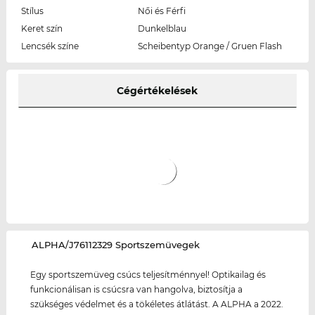
Stílus
Női és Férfi
Keret szín
Dunkelblau
Lencsék színe
Scheibentyp Orange / Gruen Flash
Cégértékelések
‌ALPHA/J76112329 Sportszemüvegek
Egy sportszemüveg csúcs teljesítménnyel! Optikailag és
funkcionálisan is csúcsra van hangolva, biztosítja a
szükséges védelmet és a tökéletes átlátást. A ALPHA a 2022.