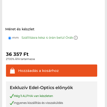
Méret és készlet
mm
Szállításra kész 4 órán belül Órák
36 357
Ft
27.00% ÁFA tartalmazva
Hozzáadás a
kosárhoz
Exkluzív Edel-Optics előnyök
Még
1
ALPHA van készleten
Ingyenes kiszállítás és visszaküldés