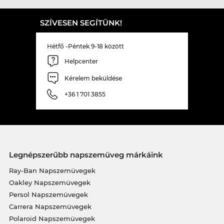
SZÍVESEN SEGÍTÜNK!
Hétfő -Péntek 9-18 között
Helpcenter
Kérelem beküldése
+36 1 701 3855
Legnépszerűbb napszemüveg márkáink
Ray-Ban Napszemüvegek
Oakley Napszemüvegek
Persol Napszemüvegek
Carrera Napszemüvegek
Polaroid Napszemüvegek