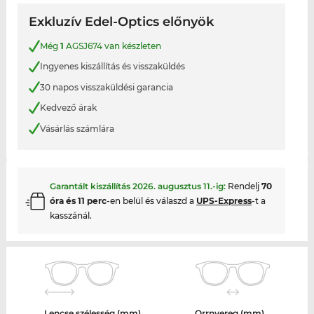
Exkluzív Edel-Optics előnyök
Még
1
AGSJ674 van készleten
Ingyenes kiszállítás és visszaküldés
30 napos visszaküldési garancia
Kedvező árak
Vásárlás számlára
Garantált kiszállítás
2026. augusztus 11.
-ig:
Rendelj
70
óra és 11 perc
-en belül és válaszd a
UPS-Express
-t a
kasszánál.
Lencse szélesség (mm)
Orrnyereg (mm)