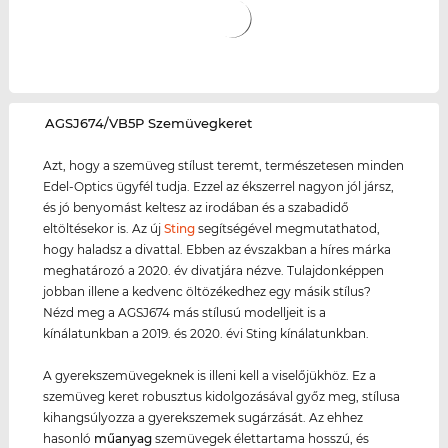
‌AGSJ674/VB5P Szemüvegkeret
Azt, hogy a szemüveg stílust teremt, természetesen minden
Edel-Optics ügyfél tudja. Ezzel az ékszerrel nagyon jól jársz,
és jó benyomást keltesz az irodában és a szabadidő
eltöltésekor is. Az új
Sting
segítségével megmutathatod,
hogy haladsz a divattal. Ebben az évszakban a híres márka
meghatározó a 2020. év divatjára nézve. Tulajdonképpen
jobban illene a kedvenc öltözékedhez egy másik stílus?
Nézd meg a AGSJ674 más stílusú modelljeit is a
kínálatunkban a 2019. és 2020. évi Sting kínálatunkban.
A gyerekszemüvegeknek is illeni kell a viselőjükhöz. Ez a
szemüveg keret robusztus kidolgozásával győz meg, stílusa
kihangsúlyozza a gyerekszemek sugárzását. Az ehhez
hasonló
műanyag
szemüvegek élettartama hosszú, és