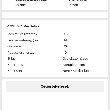
49 mm
17 mm
AGSJ 674 Részletek
Méretek és részletek
XS
Lencse szélesség (mm)
49
Orrnyereg (mm)
17
Rudacskák hossza
0
Stílus
Gyerekszemüveg
Kerettipus
Komplett keret
Keret szín
Nero + Verde Fluo
Cégértékelések