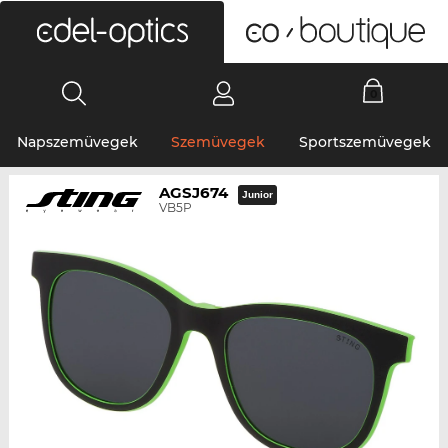
0
Napszemüvegek
Szemüvegek
Sportszemüvegek
AGSJ674
Junior
VB5P