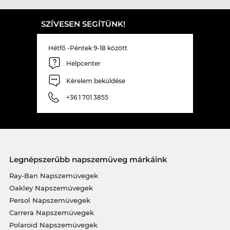
SZÍVESEN SEGÍTÜNK!
Hétfő -Péntek 9-18 között
Helpcenter
Kérelem beküldése
+36 1 701 3855
Legnépszerűbb napszemüveg márkáink
Ray-Ban Napszemüvegek
Oakley Napszemüvegek
Persol Napszemüvegek
Carrera Napszemüvegek
Polaroid Napszemüvegek