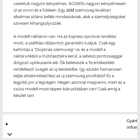
viseletük nagyon kényelmes. AGSJ674 nagyon kényelmesen
ül az orron és a füleken. Egy
zöld
szemüveg kiválóan
alkalmas stiláris kellék mindazoknak, akik a személyiségüket
szívesen kihangsúlyozzák.
A modell raktáron van. Ha az Express opcióval rendelsz
most, a szállítási időpontot garantálni tudjuk. Csak egy
kattintás a "Dioptriás szemüveg"-re, és a modell a
raktárunkból a műtőasztalra kerül, a sebészi pontossággal
dolgozó optikusaink elé. Ők beleteszik a Te értékeiddel
rendelkező üveget az új keretedbe. Így azután hamarosan
teljes áttekintésed lesz az új szemüveg jóvoltából! És a
legjobb jön a legvégén: Megéri azonnal megvenni, mert ez a
csúcs modell most éppen kiárusításban van! Csak amíg a
készlet tart.
Gyártó
infor