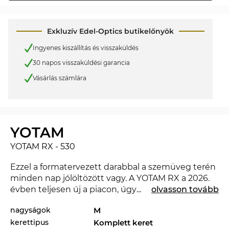
Exkluzív Edel-Optics butikelőnyök
Ingyenes kiszállítás és visszaküldés
30 napos visszaküldési garancia
Vásárlás számlára
YOTAM
YOTAM RX - 530
Ezzel a formatervezett darabbal a szemüveg terén
minden nap jólöltözött vagy. A YOTAM RX a 2026.
évben teljesen új a piacon, úgyhogy ezzel a
...
olvasson tovább
szemüveggel teljesen korszerű lehetsz.
nagyságok
M
Tulajdonképpen jobban illene a kedvenc
kerettipus
Komplett keret
öltözékedhez egy másik stílus? Nézd meg a