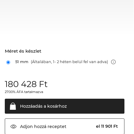
Méret és készlet
51 mm
(Általában, 1- 2 héten belül fel van adva)
180 428
Ft
27.00% ÁFA tartalmazva
Hozzáadás a
kosárhoz
el 11 901 Ft
Adjon hozzá
receptet