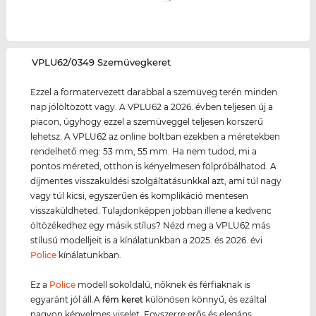
‌VPLU62/0349 Szemüvegkeret
Ezzel a formatervezett darabbal a szemüveg terén minden
nap jólöltözött vagy. A VPLU62 a 2026. évben teljesen új a
piacon, úgyhogy ezzel a szemüveggel teljesen korszerű
lehetsz. A VPLU62 az online boltban ezekben a méretekben
rendelhető meg: 53 mm, 55 mm. Ha nem tudod, mi a
pontos méreted, otthon is kényelmesen fölpróbálhatod. A
díjmentes visszaküldési szolgáltatásunkkal azt, ami túl nagy
vagy túl kicsi, egyszerűen és komplikáció mentesen
visszaküldheted. Tulajdonképpen jobban illene a kedvenc
öltözékedhez egy másik stílus? Nézd meg a VPLU62 más
stílusú modelljeit is a kínálatunkban a 2025. és 2026. évi
Police
kínálatunkban.
Ez a
Police
modell sokoldalú, nőknek és férfiaknak is
egyaránt jól áll.A
fém keret
különösen könnyű, és ezáltal
nagyon kényelmes viselet. Egyszerre erős és elegáns.