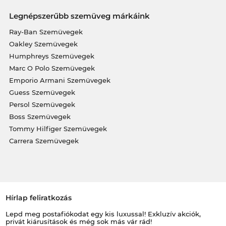
Legnépszerűbb szemüveg márkáink
Ray-Ban Szemüvegek
Oakley Szemüvegek
Humphreys Szemüvegek
Marc O Polo Szemüvegek
Emporio Armani Szemüvegek
Guess Szemüvegek
Persol Szemüvegek
Boss Szemüvegek
Tommy Hilfiger Szemüvegek
Carrera Szemüvegek
Hírlap feliratkozás
Lepd meg postafiókodat egy kis luxussal! Exkluzív akciók,
privát kiárusítások és még sok más vár rád!