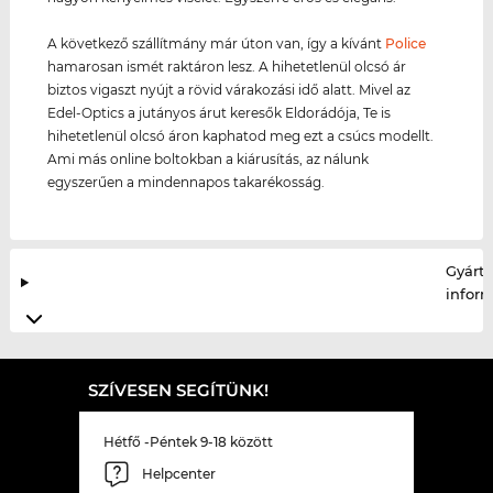
A következő szállítmány már úton van, így a kívánt
Police
hamarosan ismét raktáron lesz. A hihetetlenül olcsó ár
biztos vigaszt nyújt a rövid várakozási idő alatt. Mivel az
Edel-Optics a jutányos árut keresők Eldorádója, Te is
hihetetlenül olcsó áron kaphatod meg ezt a csúcs modellt.
Ami más online boltokban a kiárusítás, az nálunk
egyszerűen a mindennapos takarékosság.
Gyártó
infor
SZÍVESEN SEGÍTÜNK!
Hétfő -Péntek 9-18 között
Helpcenter