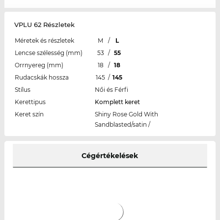
VPLU 62 Részletek
Méretek és részletek
M
/
L
Lencse szélesség (mm)
53
/
55
Orrnyereg (mm)
18
/
18
Rudacskák hossza
145
/
145
Stílus
Női és Férfi
Kerettipus
Komplett keret
Keret szín
Shiny Rose Gold With
Sandblasted/satin /
Cégértékelések