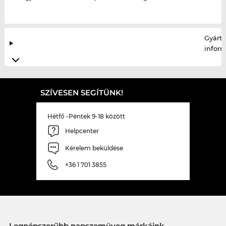
Gyártó
infor
SZÍVESEN SEGÍTÜNK!
Hétfő -Péntek 9-18 között
Helpcenter
Kérelem beküldése
+36 1 701 3855
Legnépszerűbb napszemüveg márkáink