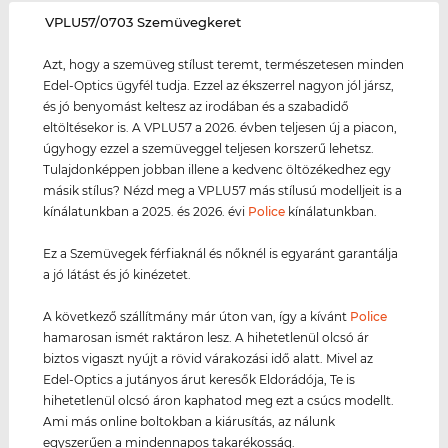
‌VPLU57/0703 Szemüvegkeret
Azt, hogy a szemüveg stílust teremt, természetesen minden
Edel-Optics ügyfél tudja. Ezzel az ékszerrel nagyon jól jársz,
és jó benyomást keltesz az irodában és a szabadidő
eltöltésekor is. A VPLU57 a 2026. évben teljesen új a piacon,
úgyhogy ezzel a szemüveggel teljesen korszerű lehetsz.
Tulajdonképpen jobban illene a kedvenc öltözékedhez egy
másik stílus? Nézd meg a VPLU57 más stílusú modelljeit is a
kínálatunkban a 2025. és 2026. évi
Police
kínálatunkban.
Ez a Szemüvegek férfiaknál és nőknél is egyaránt garantálja
a jó látást és jó kinézetet.
A következő szállítmány már úton van, így a kívánt
Police
hamarosan ismét raktáron lesz. A hihetetlenül olcsó ár
biztos vigaszt nyújt a rövid várakozási idő alatt. Mivel az
Edel-Optics a jutányos árut keresők Eldorádója, Te is
hihetetlenül olcsó áron kaphatod meg ezt a csúcs modellt.
Ami más online boltokban a kiárusítás, az nálunk
egyszerűen a mindennapos takarékosság.