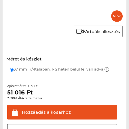
Virtuális illesztés
Méret és készlet
57 mm
(Általában, 1- 2 héten belül fel van adva)
60 019 Ft
Ajánlott ár
51 016
Ft
27.00% ÁFA tartalmazva
Hozzáadás a
kosárhoz