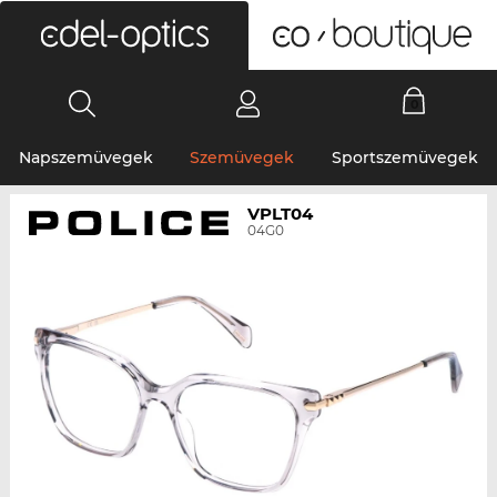
0
Napszemüvegek
Szemüvegek
Sportszemüvegek
VPLT04
04G0