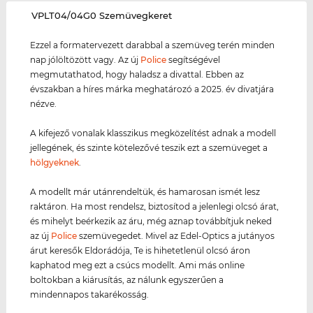
‌VPLT04/04G0 Szemüvegkeret
Ezzel a formatervezett darabbal a szemüveg terén minden
nap jólöltözött vagy. Az új
Police
segítségével
megmutathatod, hogy haladsz a divattal. Ebben az
évszakban a híres márka meghatározó a 2025. év divatjára
nézve.
A kifejező vonalak klasszikus megközelítést adnak a modell
jellegének, és szinte kötelezővé teszik ezt a szemüveget a
hölgyeknek
.
A modellt már utánrendeltük, és hamarosan ismét lesz
raktáron. Ha most rendelsz, biztosítod a jelenlegi olcsó árat,
és mihelyt beérkezik az áru, még aznap továbbítjuk neked
az új
Police
szemüvegedet. Mivel az Edel-Optics a jutányos
árut keresők Eldorádója, Te is hihetetlenül olcsó áron
kaphatod meg ezt a csúcs modellt. Ami más online
boltokban a kiárusítás, az nálunk egyszerűen a
mindennapos takarékosság.