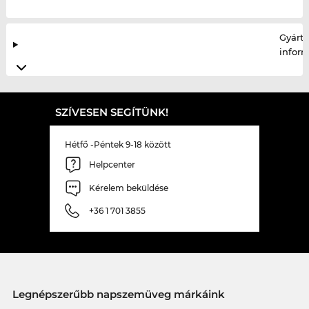
Gyártó
infor
SZÍVESEN SEGÍTÜNK!
Hétfő -Péntek 9-18 között
Helpcenter
Kérelem beküldése
+36 1 701 3855
Legnépszerűbb napszemüveg márkáink