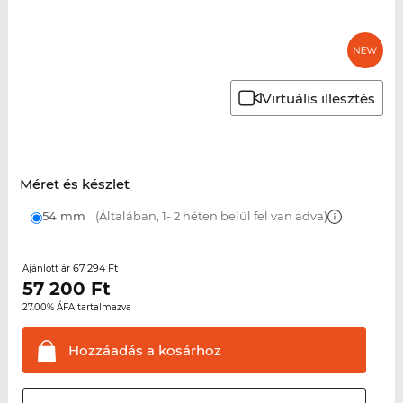
Virtuális illesztés
Méret és készlet
54 mm
(Általában, 1- 2 héten belül fel van adva)
67 294 Ft
Ajánlott ár
57 200
Ft
27.00% ÁFA tartalmazva
Hozzáadás a
kosárhoz