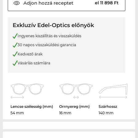
Adjon hozzá
receptet
el 11 898 Ft
Exkluzív Edel-Optics előnyök
Ingyenes kiszállítás és visszaküldés
30 napos visszaküldési garancia
Kedvező árak
Vásárlás számlára
Lencse szélesség (mm)
Orrnyereg (mm)
Szárhossz
54 mm
16 mm
140 mm