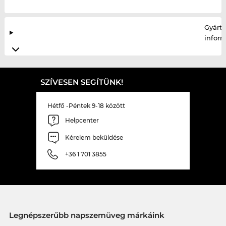
Gyártó
infor
SZÍVESEN SEGÍTÜNK!
Hétfő -Péntek 9-18 között
Helpcenter
Kérelem beküldése
+36 1 701 3855
Legnépszerűbb napszemüveg márkáink