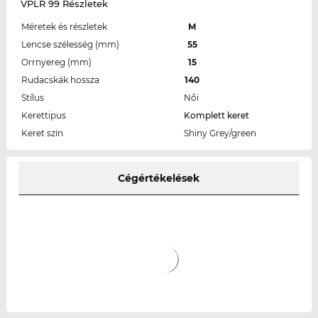
VPLR 99 Részletek
Méretek és részletek
M
Lencse szélesség (mm)
55
Orrnyereg (mm)
15
Rudacskák hossza
140
Stílus
Női
Kerettipus
Komplett keret
Keret szín
Shiny Grey/green
Cégértékelések