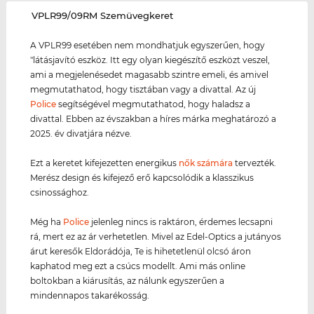
‌VPLR99/09RM Szemüvegkeret
A VPLR99 esetében nem mondhatjuk egyszerűen, hogy
"látásjavító eszköz. Itt egy olyan kiegészítő eszközt veszel,
ami a megjelenésedet magasabb szintre emeli, és amivel
megmutathatod, hogy tisztában vagy a divattal. Az új
Police
segítségével megmutathatod, hogy haladsz a
divattal. Ebben az évszakban a híres márka meghatározó a
2025. év divatjára nézve.
Ezt a keretet kifejezetten energikus
nők számára
tervezték.
Merész design és kifejező erő kapcsolódik a klasszikus
csinossághoz.
Még ha
Police
jelenleg nincs is raktáron, érdemes lecsapni
rá, mert ez az ár verhetetlen. Mivel az Edel-Optics a jutányos
árut keresők Eldorádója, Te is hihetetlenül olcsó áron
kaphatod meg ezt a csúcs modellt. Ami más online
boltokban a kiárusítás, az nálunk egyszerűen a
mindennapos takarékosság.