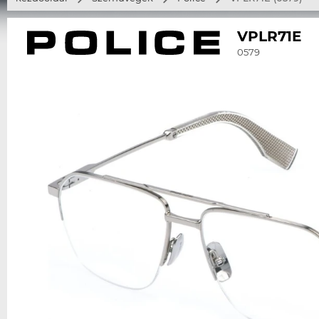
VPLR71E
0579