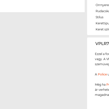
Orrnyer
Rudacsk
Stílus
Kerettip
Keret szí
‌VPLR
Ezzel a f
vagy. A V
szemüvegg
A
Police
u
Még ha
P
ár verhete
magadnak,