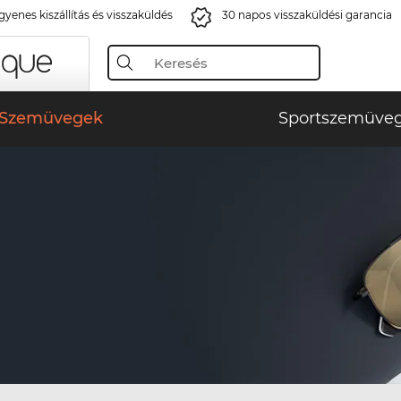
gyenes kiszállítás és visszaküldés
30 napos visszaküldési garancia
Szemüvegek
Sportszemüve