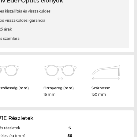
ív Edel-Optics előnyök
s kiszállítás és visszaküldés
os visszaküldési garancia
ő árak
ás számlára
 szélesség (mm)
Orrnyereg (mm)
Szárhossz
16 mm
150 mm
1E Részletek
s részletek
S
zélesség (mm)
56