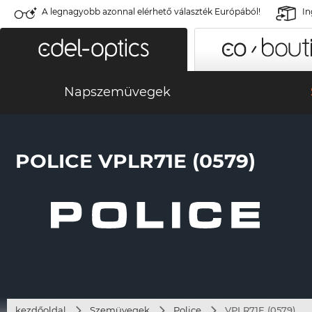
A legnagyobb azonnal elérhető választék Európából!
In
Napszemüvegek
POLICE VPLR71E (0579)
kezdőoldal
Szemüvegek
Police
VPLR71E (0579)