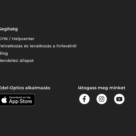
Segítség
GYIK / Helpcenter
Feliratkozás és leiratkozás a hírlevélről
Blog
Rendelési állapot
Edel-Optics alkalmazás
látogass meg minket