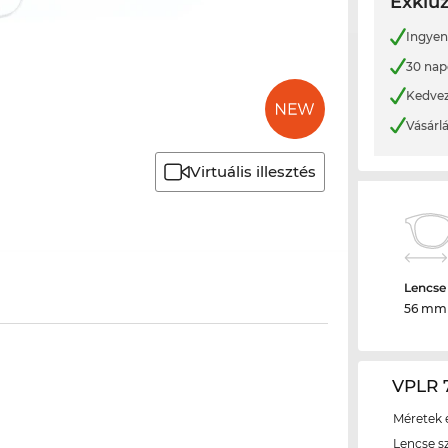
Exkluz
Ingyene
30 nap
Kedvez
Vásárl
Virtuális illesztés
Lencse
56 mm
VPLR 7
Méretek é
Lencse s