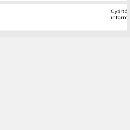
Gyártói
inform