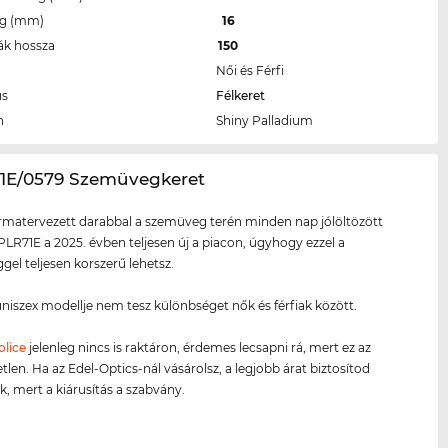
eg (mm)
16
ák hossza
150
Női és Férfi
us
Félkeret
n
Shiny Palladium
71E/0579 Szemüvegkeret
ormatervezett darabbal a szemüveg terén minden nap jólöltözött
PLR71E a 2025. évben teljesen új a piacon, úgyhogy ezzel a
el teljesen korszerű lehetsz.
niszex modellje nem tesz különbséget nők és férfiak között.
olice
jelenleg nincs is raktáron, érdemes lecsapni rá, mert ez az
tlen. Ha az Edel-Optics-nál vásárolsz, a legjobb árat biztosítod
 mert a kiárusítás a szabvány.