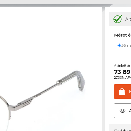
Ál
Méret é
56
Ajánlott á
73 89
27.00% ÁF