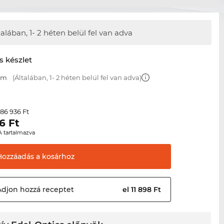
talában,
1- 2 héten belül fel van adva
s készlet
 mm
(Általában, 1- 2 héten belül fel van adva)
86 936 Ft
r
6
Ft
A tartalmazva
Hozzáadás a
kosárhoz
Adjon hozzá
receptet
el 11 898 Ft