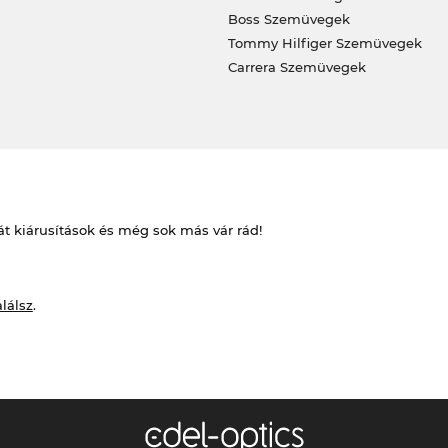
Boss Szemüvegek
Tommy Hilfiger Szemüvegek
Carrera Szemüvegek
át kiárusítások és még sok más vár rád!
alálsz
.