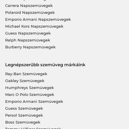
Carrera Napszemüvegek
Polaroid Napszemüvegek
Emporio Armani Napszemüvegek
Michael Kors Napszemüvegek
Guess Napszemüvegek
Ralph Napszemüvegek
Burberry Napszemüvegek
Legnépszerűbb szemüveg márkáink
Ray-Ban Szemüvegek
Oakley Szemüvegek
Humphreys Szemüvegek
Marc O Polo Szemüvegek
Emporio Armani Szemüvegek
Guess Szemüvegek
Persol Szemüvegek
Boss Szemüvegek
Tommy Hilfiger Szemüvegek