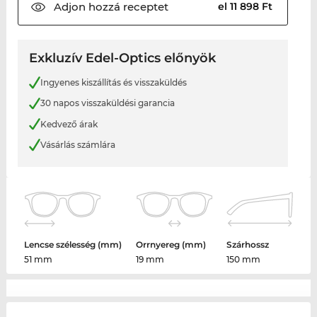
Adjon hozzá
receptet
el 11 898 Ft
Exkluzív Edel-Optics előnyök
Ingyenes kiszállítás és visszaküldés
30 napos visszaküldési garancia
Kedvező árak
Vásárlás számlára
Lencse szélesség (mm)
Orrnyereg (mm)
Szárhossz
51 mm
19 mm
150 mm