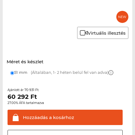
Virtuális illesztés
Méret és készlet
51 mm
(Általában, 1- 2 héten belül fel van adva)
70 931 Ft
Ajánlott ár
60 292
Ft
27.00% ÁFA tartalmazva
Hozzáadás a
kosárhoz