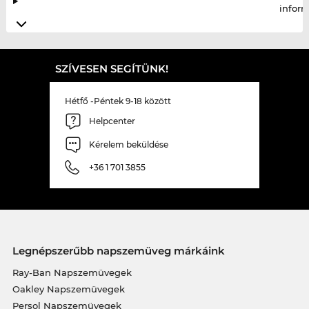
infor
SZÍVESEN SEGÍTÜNK!
Hétfő -Péntek 9-18 között
Helpcenter
Kérelem beküldése
+36 1 701 3855
Legnépszerűbb napszemüveg márkáink
Ray-Ban Napszemüvegek
Oakley Napszemüvegek
Persol Napszemüvegek