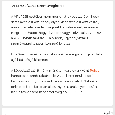
‌VPLR65E/0892 Szemüvegkeret
A VPLR65E esetében nem mondhatjuk egyszerűen, hogy
"látásjavító eszköz. Itt egy olyan kiegészítő eszközt veszel,
ami a megjelenésedet magasabb szintre emeli, és amivel
megmutathatod, hogy tisztában vagy a divattal. A VPLR65E
a 2025. évben teljesen új a piacon, úgyhogy ezzel a
szemüveggel teljesen korszerű lehetsz.
Ez a Szemüvegek férfiaknál és nőknél is egyaránt garantálja
a jó látást és jó kinézetet.
A következő szállítmány már úton van, így a kívánt
Police
hamarosan ismét raktáron lesz. A hihetetlenül olcsó ár
biztos vigaszt nyújt a rövid várakozási idő alatt. Nálunk az
online boltban tartósan alacsonyak az árak. Ilyen olcsón
kiárusításkor sem kaphatod meg a VPLR65E-t.
Gyártó