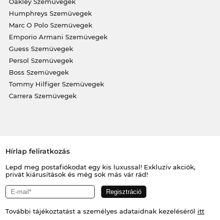
Oakley Szemüvegek
Humphreys Szemüvegek
Marc O Polo Szemüvegek
Emporio Armani Szemüvegek
Guess Szemüvegek
Persol Szemüvegek
Boss Szemüvegek
Tommy Hilfiger Szemüvegek
Carrera Szemüvegek
Hírlap feliratkozás
Lepd meg postafiókodat egy kis luxussal! Exkluzív akciók,
privát kiárusítások és még sok más vár rád!
További tájékoztatást a személyes adataidnak kezeléséről
itt