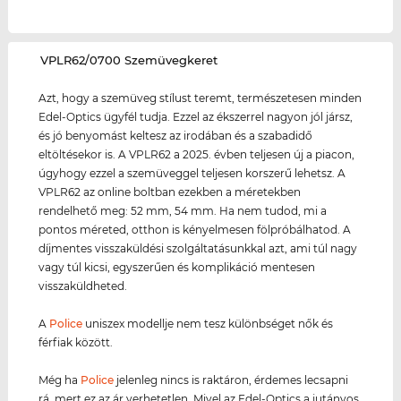
‌VPLR62/0700 Szemüvegkeret
Azt, hogy a szemüveg stílust teremt, természetesen minden
Edel-Optics ügyfél tudja. Ezzel az ékszerrel nagyon jól jársz,
és jó benyomást keltesz az irodában és a szabadidő
eltöltésekor is. A VPLR62 a 2025. évben teljesen új a piacon,
úgyhogy ezzel a szemüveggel teljesen korszerű lehetsz. A
VPLR62 az online boltban ezekben a méretekben
rendelhető meg: 52 mm, 54 mm. Ha nem tudod, mi a
pontos méreted, otthon is kényelmesen fölpróbálhatod. A
díjmentes visszaküldési szolgáltatásunkkal azt, ami túl nagy
vagy túl kicsi, egyszerűen és komplikáció mentesen
visszaküldheted.
A
Police
uniszex modellje nem tesz különbséget nők és
férfiak között.
Még ha
Police
jelenleg nincs is raktáron, érdemes lecsapni
rá, mert ez az ár verhetetlen. Mivel az Edel-Optics a jutányos