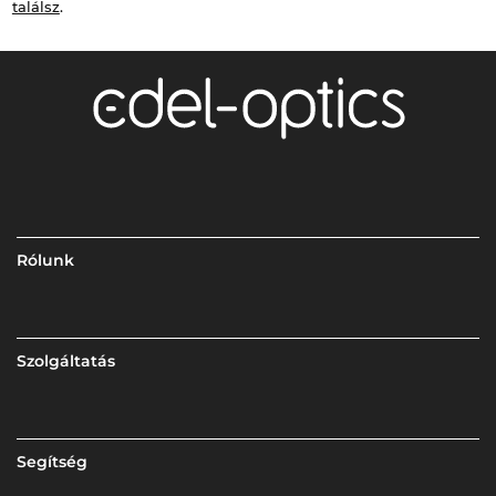
találsz
.
Rólunk
Szolgáltatás
Segítség