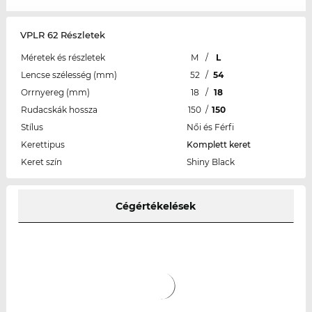
VPLR 62 Részletek
Méretek és részletek
M
/
L
Lencse szélesség (mm)
52
/
54
Orrnyereg (mm)
18
/
18
Rudacskák hossza
150
/
150
Stílus
Női és Férfi
Kerettipus
Komplett keret
Keret szín
Shiny Black
Cégértékelések