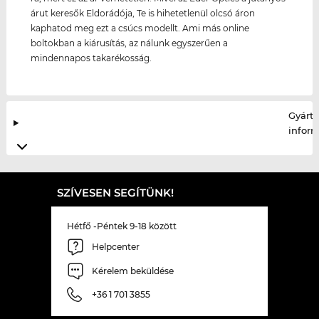
árut keresők Eldorádója, Te is hihetetlenül olcsó áron
kaphatod meg ezt a csúcs modellt. Ami más online
boltokban a kiárusítás, az nálunk egyszerűen a
mindennapos takarékosság.
Gyártó
infor
SZÍVESEN SEGÍTÜNK!
Hétfő -Péntek 9-18 között
Helpcenter
Kérelem beküldése
+36 1 701 3855