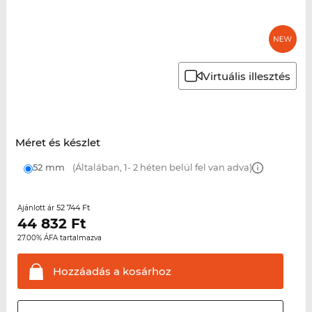
Virtuális illesztés
Méret és készlet
52 mm
(Általában, 1- 2 héten belül fel van adva)
52 744 Ft
Ajánlott ár
44 832
Ft
27.00% ÁFA tartalmazva
Hozzáadás a
kosárhoz