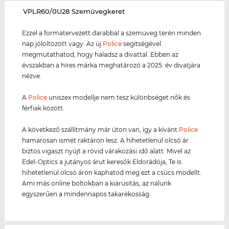
‌VPLR60/0U28 Szemüvegkeret
Ezzel a formatervezett darabbal a szemüveg terén minden
nap jólöltözött vagy. Az új
Police
segítségével
megmutathatod, hogy haladsz a divattal. Ebben az
évszakban a híres márka meghatározó a 2025. év divatjára
nézve.
A
Police
uniszex modellje nem tesz különbséget nők és
férfiak között.
A következő szállítmány már úton van, így a kívánt
Police
hamarosan ismét raktáron lesz. A hihetetlenül olcsó ár
biztos vigaszt nyújt a rövid várakozási idő alatt. Mivel az
Edel-Optics a jutányos árut keresők Eldorádója, Te is
hihetetlenül olcsó áron kaphatod meg ezt a csúcs modellt.
Ami más online boltokban a kiárusítás, az nálunk
egyszerűen a mindennapos takarékosság.