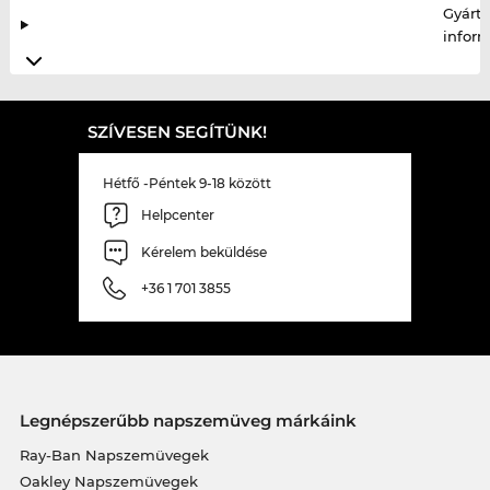
Gyártó
infor
SZÍVESEN SEGÍTÜNK!
Hétfő -Péntek 9-18 között
Helpcenter
Kérelem beküldése
+36 1 701 3855
Legnépszerűbb napszemüveg márkáink
Ray-Ban Napszemüvegek
Oakley Napszemüvegek