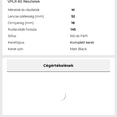
VPLR 60 Részletek
Méretek és részletek
M
Lencse szélesség (mm)
52
Orrnyereg (mm)
18
Rudacskák hossza
145
Stílus
Női és Férfi
Kerettipus
Komplett keret
Keret szín
Matt Black
Cégértékelések