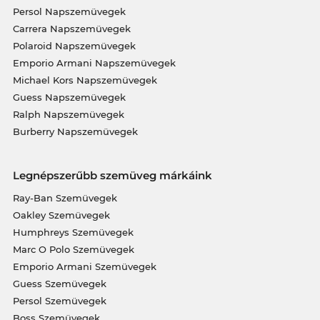
Persol Napszemüvegek
Carrera Napszemüvegek
Polaroid Napszemüvegek
Emporio Armani Napszemüvegek
Michael Kors Napszemüvegek
Guess Napszemüvegek
Ralph Napszemüvegek
Burberry Napszemüvegek
Legnépszerűbb szemüveg márkáink
Ray-Ban Szemüvegek
Oakley Szemüvegek
Humphreys Szemüvegek
Marc O Polo Szemüvegek
Emporio Armani Szemüvegek
Guess Szemüvegek
Persol Szemüvegek
Boss Szemüvegek