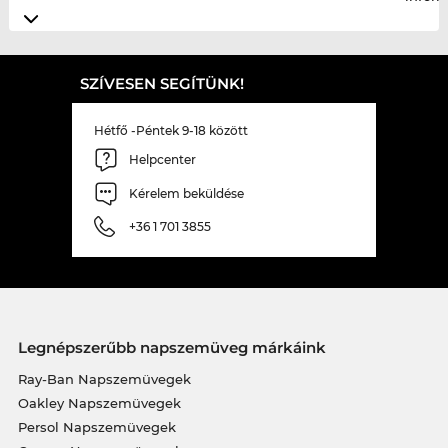
SZÍVESEN SEGÍTÜNK!
Hétfő -Péntek 9-18 között
Helpcenter
Kérelem beküldése
+36 1 701 3855
Legnépszerűbb napszemüveg márkáink
Ray-Ban Napszemüvegek
Oakley Napszemüvegek
Persol Napszemüvegek