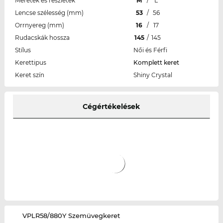
Méretek és részletek
M
/
L
Lencse szélesség (mm)
53
/
56
Orrnyereg (mm)
16
/
17
Rudacskák hossza
145
/
145
Stílus
Női és Férfi
Kerettipus
Komplett keret
Keret szín
Shiny Crystal
Cégértékelések
‌VPLR58/880Y Szemüvegkeret