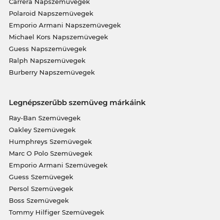
Carrera Napszemüvegek
Polaroid Napszemüvegek
Emporio Armani Napszemüvegek
Michael Kors Napszemüvegek
Guess Napszemüvegek
Ralph Napszemüvegek
Burberry Napszemüvegek
Legnépszerűbb szemüveg márkáink
Ray-Ban Szemüvegek
Oakley Szemüvegek
Humphreys Szemüvegek
Marc O Polo Szemüvegek
Emporio Armani Szemüvegek
Guess Szemüvegek
Persol Szemüvegek
Boss Szemüvegek
Tommy Hilfiger Szemüvegek