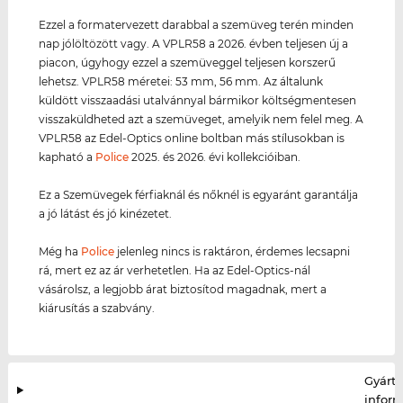
Ezzel a formatervezett darabbal a szemüveg terén minden
nap jólöltözött vagy. A VPLR58 a 2026. évben teljesen új a
piacon, úgyhogy ezzel a szemüveggel teljesen korszerű
lehetsz. VPLR58 méretei: 53 mm, 56 mm. Az általunk
küldött visszaadási utalvánnyal bármikor költségmentesen
visszaküldheted azt a szemüveget, amelyik nem felel meg. A
VPLR58 az Edel-Optics online boltban más stílusokban is
kapható a
Police
2025. és 2026. évi kollekcióiban.
Ez a Szemüvegek férfiaknál és nőknél is egyaránt garantálja
a jó látást és jó kinézetet.
Még ha
Police
jelenleg nincs is raktáron, érdemes lecsapni
rá, mert ez az ár verhetetlen. Ha az Edel-Optics-nál
vásárolsz, a legjobb árat biztosítod magadnak, mert a
kiárusítás a szabvány.
Gyártó
infor