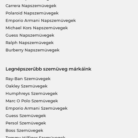
Carrera Napszemüvegek
Polaroid Napszemüvegek
Emporio Armani Napszemüvegek
Michael Kors Napszemüvegek
Guess Napszemüvegek
Ralph Napszemüvegek
Burberry Napszemüvegek
Legnépszerűbb szemüveg márkáink
Ray-Ban Szemüvegek
Oakley Szemüvegek
Humphreys Szemüvegek
Marc O Polo Szemüvegek
Emporio Armani Szemüvegek
Guess Szemüvegek
Persol Szemüvegek
Boss Szemüvegek
Tommy Hilfiger Szemüvegek