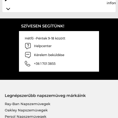
infor
SZÍVESEN SEGÍTÜNK!
Hétfő -Péntek 9-18 között
Helpcenter
Kérelem beküldése
+36 1 701 3855
Legnépszerűbb napszemüveg márkáink
Ray-Ban Napszemüvegek
Oakley Napszemüvegek
Persol Napszemüvegek