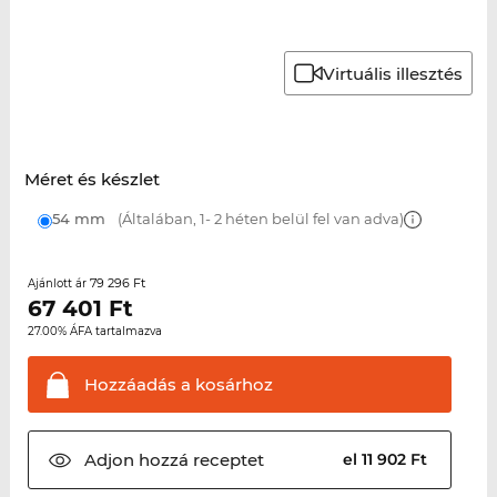
Virtuális illesztés
Méret és készlet
54 mm
(Általában, 1- 2 héten belül fel van adva)
79 296 Ft
Ajánlott ár
67 401
Ft
27.00% ÁFA tartalmazva
Hozzáadás a
kosárhoz
Adjon hozzá
receptet
el 11 902 Ft