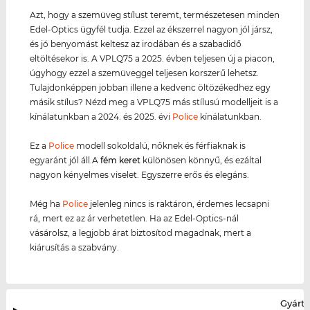
Azt, hogy a szemüveg stílust teremt, természetesen minden
Edel-Optics ügyfél tudja. Ezzel az ékszerrel nagyon jól jársz,
és jó benyomást keltesz az irodában és a szabadidő
eltöltésekor is. A VPLQ75 a 2025. évben teljesen új a piacon,
úgyhogy ezzel a szemüveggel teljesen korszerű lehetsz.
Tulajdonképpen jobban illene a kedvenc öltözékedhez egy
másik stílus? Nézd meg a VPLQ75 más stílusú modelljeit is a
kínálatunkban a 2024. és 2025. évi
Police
kínálatunkban.
Ez a
Police
modell sokoldalú, nőknek és férfiaknak is
egyaránt jól áll.A
fém keret
különösen könnyű, és ezáltal
nagyon kényelmes viselet. Egyszerre erős és elegáns.
Még ha
Police
jelenleg nincs is raktáron, érdemes lecsapni
rá, mert ez az ár verhetetlen. Ha az Edel-Optics-nál
vásárolsz, a legjobb árat biztosítod magadnak, mert a
kiárusítás a szabvány.
Gyártó