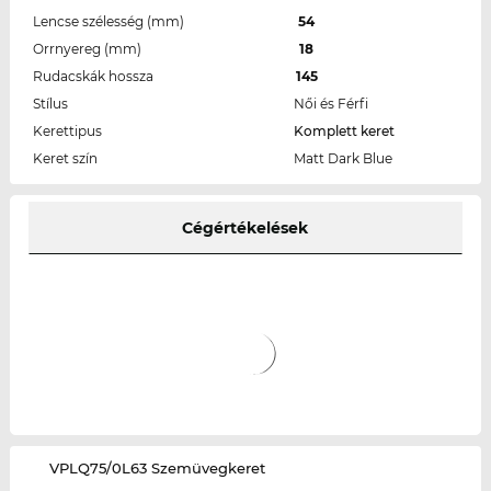
Lencse szélesség (mm)
54
Orrnyereg (mm)
18
Rudacskák hossza
145
Stílus
Női és Férfi
Kerettipus
Komplett keret
Keret szín
Matt Dark Blue
Cégértékelések
‌VPLQ75/0L63 Szemüvegkeret