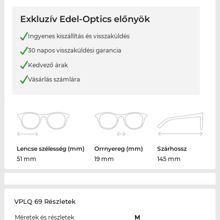
Exkluzív Edel-Optics előnyök
Ingyenes kiszállítás és visszaküldés
30 napos visszaküldési garancia
Kedvező árak
Vásárlás számlára
Lencse szélesség (mm)
Orrnyereg (mm)
Szárhossz
51 mm
19 mm
145 mm
VPLQ 69 Részletek
Méretek és részletek
M