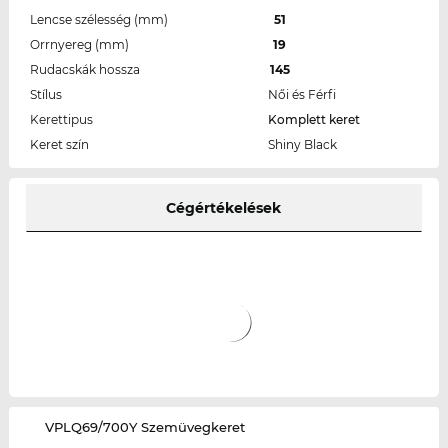
Lencse szélesség (mm)
51
Orrnyereg (mm)
19
Rudacskák hossza
145
Stílus
Női és Férfi
Kerettipus
Komplett keret
Keret szín
Shiny Black
Cégértékelések
‌VPLQ69/700Y Szemüvegkeret