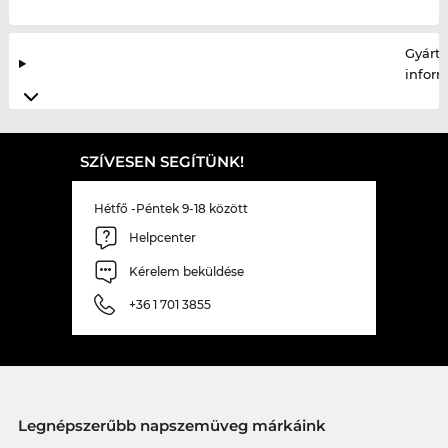
Gyártó
infor
SZÍVESEN SEGÍTÜNK!
Hétfő -Péntek 9-18 között
Helpcenter
Kérelem beküldése
+36 1 701 3855
Legnépszerűbb napszemüveg márkáink