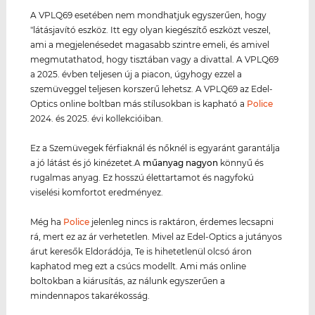
A VPLQ69 esetében nem mondhatjuk egyszerűen, hogy
"látásjavító eszköz. Itt egy olyan kiegészítő eszközt veszel,
ami a megjelenésedet magasabb szintre emeli, és amivel
megmutathatod, hogy tisztában vagy a divattal. A VPLQ69
a 2025. évben teljesen új a piacon, úgyhogy ezzel a
szemüveggel teljesen korszerű lehetsz. A VPLQ69 az Edel-
Optics online boltban más stílusokban is kapható a
Police
2024. és 2025. évi kollekcióiban.
Ez a Szemüvegek férfiaknál és nőknél is egyaránt garantálja
a jó látást és jó kinézetet.A
műanyag
nagyon
könnyű és
rugalmas anyag. Ez hosszú élettartamot és nagyfokú
viselési komfortot eredményez.
Még ha
Police
jelenleg nincs is raktáron, érdemes lecsapni
rá, mert ez az ár verhetetlen. Mivel az Edel-Optics a jutányos
árut keresők Eldorádója, Te is hihetetlenül olcsó áron
kaphatod meg ezt a csúcs modellt. Ami más online
boltokban a kiárusítás, az nálunk egyszerűen a
mindennapos takarékosság.