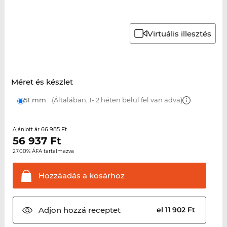
Virtuális illesztés
Méret és készlet
51 mm
(Általában, 1- 2 héten belül fel van adva)
66 985 Ft
Ajánlott ár
56 937
Ft
27.00% ÁFA tartalmazva
Hozzáadás a
kosárhoz
Adjon hozzá
receptet
el 11 902 Ft