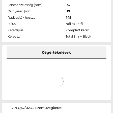
Lencse szélesség (mm)
52
Orrnyereg (mm)
19
Rudacskák hossza
145
Stílus
Női és Férfi
Kerettipus
Komplett keret
Keret szín
Total Shiny Black
Cégértékelések
‌VPLQ67/0Z42 Szemüvegkeret