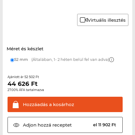
Virtuális illesztés
Méret és készlet
52 mm
(Általában, 1- 2 héten belül fel van adva)
52 502 Ft
Ajánlott ár
44 626
Ft
27.00% ÁFA tartalmazva
Hozzáadás a
kosárhoz
Adjon hozzá
receptet
el 11 902 Ft