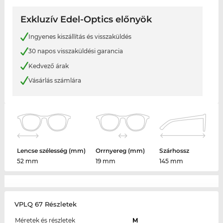
Exkluzív Edel-Optics előnyök
Ingyenes kiszállítás és visszaküldés
30 napos visszaküldési garancia
Kedvező árak
Vásárlás számlára
Lencse szélesség (mm)
Orrnyereg (mm)
Szárhossz
52 mm
19 mm
145 mm
VPLQ 67 Részletek
Méretek és részletek
M