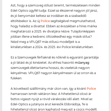
Azt, hogy a szemüveg stílust teremt, természetesen minden
Edel-Optics ügyfél tudja. Ezzel az ékszerrel nagyon jól jársz,
és jó benyomást keltesz az irodában és a szabadidő
eltöltésekor is. Az új
Police
segítségével megmutathatod,
hogy haladsz a divattal. Ebben az évszakban a híres márka
meghatározó a 2025. év divatjára nézve. Tulajdonképpen
jobban illene a kedvenc öltözékedhez egy másik stílus?
Nézd meg a VPLQ67 más stílusú modelljeit is a
kínálatunkban a 2024. és 2025. évi Police kínálatunkban.
Ez a Szemüvegek férfiaknál és nőknél is egyaránt garantálja
a jó látást és jó kinézetet. Az ehhez hasonló
műanyag
szemüvegek élettartama hosszú, és viseletük nagyon
kényelmes. VPLQ67 nagyon kényelmesen ül az orron és a
füleken.
A következő szállítmány már úton van, így a kívánt
Police
hamarosan ismét raktáron lesz. A hihetetlenül olcsó ár
biztos vigaszt nyújt a rövid várakozási idő alatt. Mivel az
Edel-Optics a jutányos árut keresők Eldorádója, Te is
hihetetlenül olcsó áron kaphatod meg ezt a csúcs modellt.