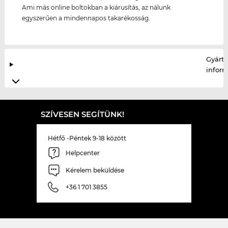
Ami más online boltokban a kiárusítás, az nálunk
egyszerűen a mindennapos takarékosság.
Gyártó
infor
SZÍVESEN SEGÍTÜNK!
Hétfő -Péntek 9-18 között
Helpcenter
Kérelem beküldése
+36 1 701 3855