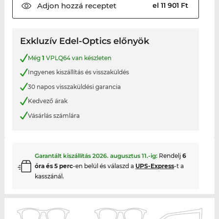
Adjon hozzá
receptet
el 11 901 Ft
Exkluzív Edel-Optics előnyök
Még
1
VPLQ64 van készleten
Ingyenes kiszállítás és visszaküldés
30 napos visszaküldési garancia
Kedvező árak
Vásárlás számlára
Garantált kiszállítás
2026. augusztus 11.
-ig:
Rendelj
6
óra és 5 perc
-en belül és válaszd a
UPS-Express
-t a
kasszánál.