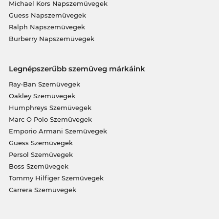
Michael Kors Napszemüvegek
Guess Napszemüvegek
Ralph Napszemüvegek
Burberry Napszemüvegek
Legnépszerűbb szemüveg márkáink
Ray-Ban Szemüvegek
Oakley Szemüvegek
Humphreys Szemüvegek
Marc O Polo Szemüvegek
Emporio Armani Szemüvegek
Guess Szemüvegek
Persol Szemüvegek
Boss Szemüvegek
Tommy Hilfiger Szemüvegek
Carrera Szemüvegek