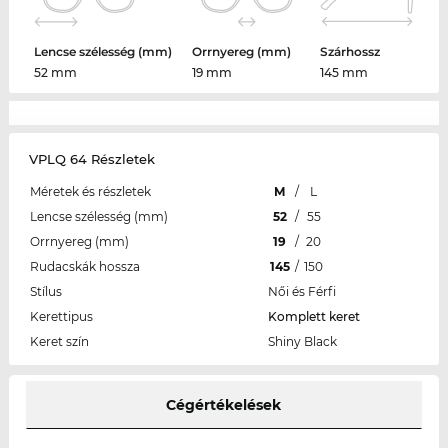
Lencse szélesség (mm)
Orrnyereg (mm)
Szárhossz
52 mm
19 mm
145 mm
VPLQ 64 Részletek
Méretek és részletek
M
/
L
Lencse szélesség (mm)
52
/
55
Orrnyereg (mm)
19
/
20
Rudacskák hossza
145
/
150
Stílus
Női és Férfi
Kerettipus
Komplett keret
Keret szín
Shiny Black
Cégértékelések