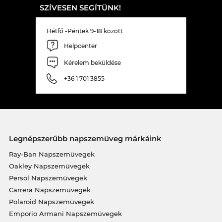
SZÍVESEN SEGÍTÜNK!
Hétfő -Péntek 9-18 között
Helpcenter
Kérelem beküldése
+36 1 701 3855
Legnépszerűbb napszemüveg márkáink
Ray-Ban Napszemüvegek
Oakley Napszemüvegek
Persol Napszemüvegek
Carrera Napszemüvegek
Polaroid Napszemüvegek
Emporio Armani Napszemüvegek