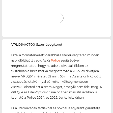
‌VPLQ64/0700 Szemüvegkeret
Ezzel a formatervezett darabbal a szemüveg terén minden
nap jólöltözött vagy. Az új
Police
segítségével
megmutathatod, hogy haladsz a divattal. Ebben az
évszakban a híres márka meghatározó a 2025. év divatjára
nézve. VPLQ64 méretei: 52 mm, 55 mm. Az általunk küldött
visszaadási utalvánnyal bármikor költségmentesen
visszaküldheted azt a szemüveget, amelyik nem felel meg. A
VPLQ64 az Edel-Optics online boltban más stílusokban is
kapható a Police 2024. és 2025. évi kollekcióiban.
Ez a Szemüvegek férfiaknál és nőknél is egyaránt garantálja