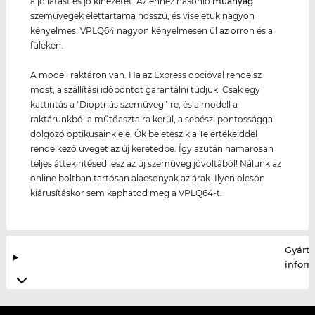
a jó látást és jó kinézetet. Az ehhez hasonló
műanyag
szemüvegek élettartama hosszú, és viseletük nagyon
kényelmes. VPLQ64 nagyon kényelmesen ül az orron és a
füleken.
A modell raktáron van. Ha az Express opcióval rendelsz
most, a szállítási időpontot garantálni tudjuk. Csak egy
kattintás a "Dioptriás szemüveg"-re, és a modell a
raktárunkból a műtőasztalra kerül, a sebészi pontossággal
dolgozó optikusaink elé. Ők beleteszik a Te értékeiddel
rendelkező üveget az új keretedbe. Így azután hamarosan
teljes áttekintésed lesz az új szemüveg jóvoltából! Nálunk az
online boltban tartósan alacsonyak az árak. Ilyen olcsón
kiárusításkor sem kaphatod meg a VPLQ64-t.
Gyártó
infor