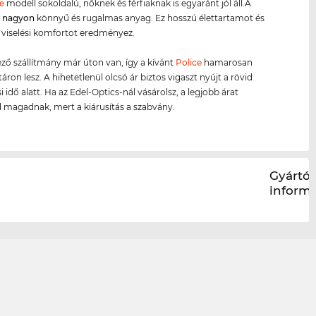
e
modell sokoldalú, nőknek és férfiaknak is egyaránt jól áll.A
g
nagyon
könnyű és rugalmas anyag. Ez hosszú élettartamot és
viselési komfortot eredményez.
ző szállítmány már úton van, így a kívánt
Police
hamarosan
áron lesz. A hihetetlenül olcsó ár biztos vigaszt nyújt a rövid
 idő alatt. Ha az Edel-Optics-nál vásárolsz, a legjobb árat
d magadnak, mert a kiárusítás a szabvány.
Gyártói
inform