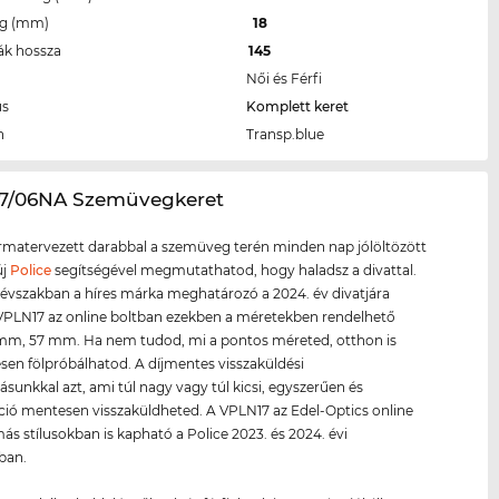
eg (mm)
18
ák hossza
145
Női és Férfi
us
Komplett keret
n
Transp.blue
17/06NA Szemüvegkeret
ormatervezett darabbal a szemüveg terén minden nap jólöltözött
új
Police
segítségével megmutathatod, hogy haladsz a divattal.
évszakban a híres márka meghatározó a 2024. év divatjára
VPLN17 az online boltban ezekben a méretekben rendelhető
mm, 57 mm. Ha nem tudod, mi a pontos méreted, otthon is
en fölpróbálhatod. A díjmentes visszaküldési
tásunkkal azt, ami túl nagy vagy túl kicsi, egyszerűen és
ió mentesen visszaküldheted. A VPLN17 az Edel-Optics online
ás stílusokban is kapható a Police 2023. és 2024. évi
iban.