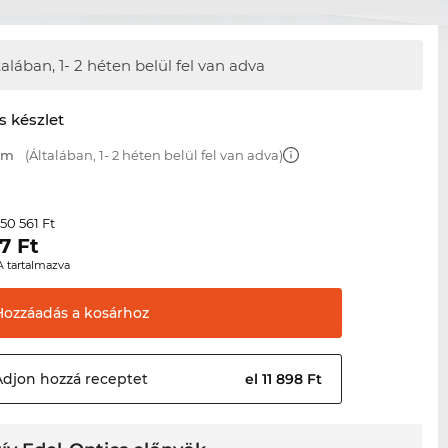
talában,
1- 2 héten belül fel van adva
s készlet
 mm
(Általában, 1- 2 héten belül fel van adva)
50 561 Ft
r
7
Ft
A tartalmazva
Hozzáadás a
kosárhoz
Adjon hozzá
receptet
el 11 898 Ft