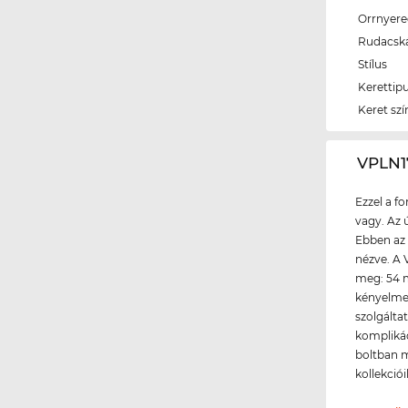
Orrnyer
Rudacsk
Stílus
Kerettip
Keret szí
‌VPLN
Ezzel a f
vagy. Az 
Ebben az 
nézve. A 
meg: 54 
kényelmes
szolgálta
komplikác
boltban m
kollekció