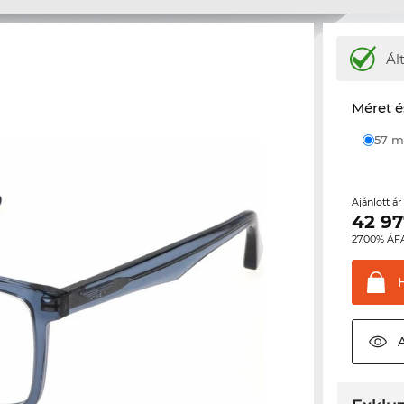
Ál
Méret é
57
Ajánlott á
42 97
27.00% ÁF