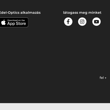
Edel-Optics alkalmazás
látogass meg minket
fel