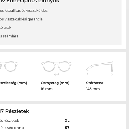
ív Edel-Optics előnyök
s kiszállítás és visszaküldés
os visszaküldési garancia
ő árak
ás számlára
 szélesség (mm)
Orrnyereg (mm)
Szárhossz
18 mm
145 mm
7 Részletek
s részletek
XL
zélesség (mm)
57