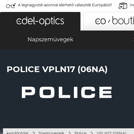
A legnagyobb azonnal elérhető választék Európából!
In
Napszemüvegek
POLICE VPLN17 (06NA)
kezdőoldal
Szemüvegek
Police
VPLN17 (06NA)