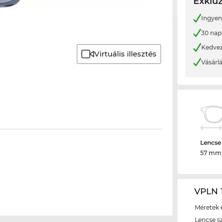
Exkluz
Ingyene
30 nap
Kedvez
Virtuális illesztés
Vásárl
Lencse
57 mm
VPLN 1
Méretek é
Lencse s