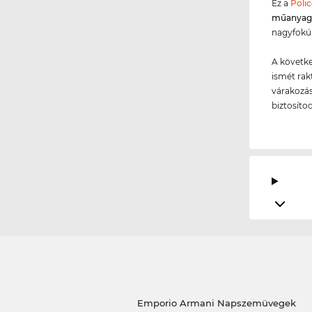
Ez a
Polic
műanya
nagyfokú 
A követke
ismét rakt
várakozási
biztosíto
Emporio Armani Napszemüvegek