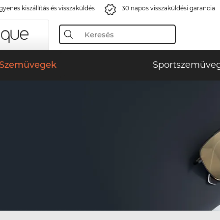
gyenes kiszállítás és visszaküldés
30 napos visszaküldési garancia
Szemüvegek
Sportszemüve