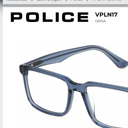
VPLN17
06NA