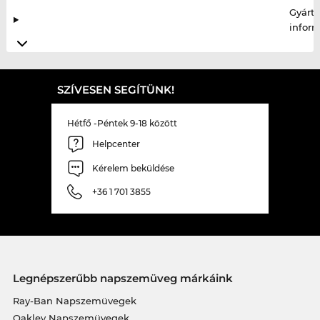
Gyártó
infor
SZÍVESEN SEGÍTÜNK!
Hétfő -Péntek 9-18 között
Helpcenter
Kérelem beküldése
+36 1 701 3855
Legnépszerűbb napszemüveg márkáink
Ray-Ban Napszemüvegek
Oakley Napszemüvegek