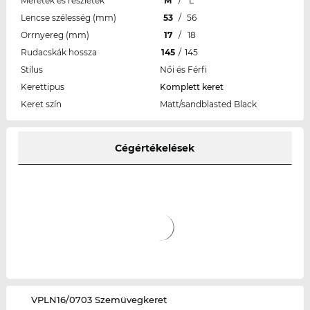
Méretek és részletek
M
/
L
Lencse szélesség (mm)
53
/
56
Orrnyereg (mm)
17
/
18
Rudacskák hossza
145
/
145
Stílus
Női és Férfi
Kerettipus
Komplett keret
Keret szín
Matt/sandblasted Black
Cégértékelések
‌VPLN16/0703 Szemüvegkeret