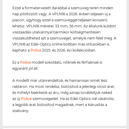
Ezzel a formatervezett darabbal a szemüveg terén minden
nap jólöltözött vagy. A VPLN16 a 2026. évben teljesen új a
piacon, úgyhogy ezzel a szemüveggel teljesen korszerű
lehetsz. VPLN16 méretei: 53 mm, 56 mm. Az általunk küldött
visszaadási utalvánnyal bármikor költségmentesen
visszaküldheted azt a szemüveget, amelyik nem felel meg. A
VPLN16 az Edel-Optics online boltban más stílusokban is
kapható a
Police
2025. és 2026. évi kollekcióiban.
Ez a
Police
modell sokoldalú, nőknek és férfiaknak is
egyaránt jól áll.
A modellt már utánrendeltük, és hamarosan ismét lesz
raktáron. Ha most rendelsz, biztosítod a jelenlegi olcsó árat,
és mihelyt beérkezik az áru, még aznap továbbítjuk neked
az új
Police
szemüvegedet. Ha az Edel-Optics-nál vásárolsz,
a legjobb árat biztosítod magadnak, mert a kiárusítás a
szabvány.