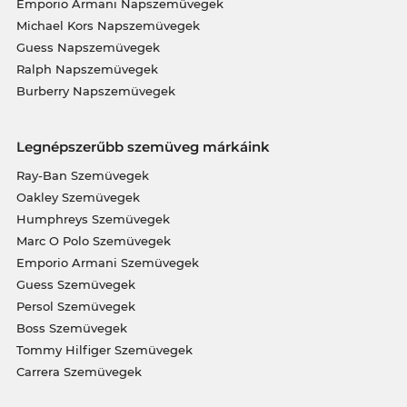
Emporio Armani Napszemüvegek
Michael Kors Napszemüvegek
Guess Napszemüvegek
Ralph Napszemüvegek
Burberry Napszemüvegek
Legnépszerűbb szemüveg márkáink
Ray-Ban Szemüvegek
Oakley Szemüvegek
Humphreys Szemüvegek
Marc O Polo Szemüvegek
Emporio Armani Szemüvegek
Guess Szemüvegek
Persol Szemüvegek
Boss Szemüvegek
Tommy Hilfiger Szemüvegek
Carrera Szemüvegek