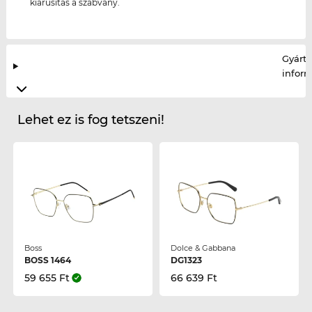
kiárusítás a szabvány.
Gyártó
infor
Lehet ez is fog tetszeni!
Boss
Dolce & Gabbana
BOSS 1464
DG1323
59 655 Ft
66 639 Ft