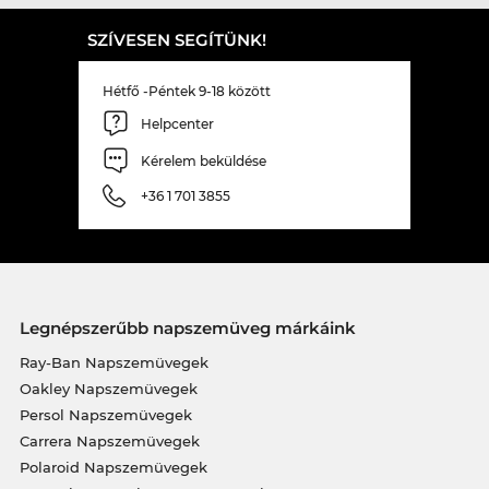
SZÍVESEN SEGÍTÜNK!
Hétfő -Péntek 9-18 között
Helpcenter
Kérelem beküldése
+36 1 701 3855
Legnépszerűbb napszemüveg márkáink
Ray-Ban Napszemüvegek
Oakley Napszemüvegek
Persol Napszemüvegek
Carrera Napszemüvegek
Polaroid Napszemüvegek