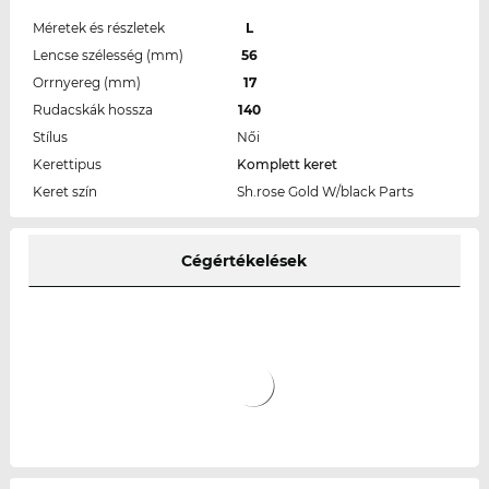
Méretek és részletek
L
Lencse szélesség (mm)
56
Orrnyereg (mm)
17
Rudacskák hossza
140
Stílus
Női
Kerettipus
Komplett keret
Keret szín
Sh.rose Gold W/black Parts
Cégértékelések