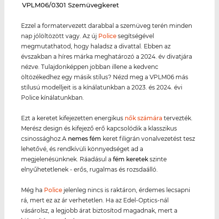
‌VPLM06/0301 Szemüvegkeret
Ezzel a formatervezett darabbal a szemüveg terén minden
nap jólöltözött vagy. Az új
Police
segítségével
megmutathatod, hogy haladsz a divattal. Ebben az
évszakban a híres márka meghatározó a 2024. év divatjára
nézve. Tulajdonképpen jobban illene a kedvenc
öltözékedhez egy másik stílus? Nézd meg a VPLM06 más
stílusú modelljeit is a kínálatunkban a 2023. és 2024. évi
Police kínálatunkban.
Ezt a keretet kifejezetten energikus
nők számára
tervezték.
Merész design és kifejező erő kapcsolódik a klasszikus
csinossághoz.A
nemes fém
keret filigrán vonalvezetést tesz
lehetővé, és rendkívüli könnyedséget ad a
megjelenésünknek. Ráadásul a
fém keret
ek
szinte
elnyűhetetlenek - erős, rugalmas és rozsdaálló.
Még ha
Police
jelenleg nincs is raktáron, érdemes lecsapni
rá, mert ez az ár verhetetlen. Ha az Edel-Optics-nál
vásárolsz, a legjobb árat biztosítod magadnak, mert a