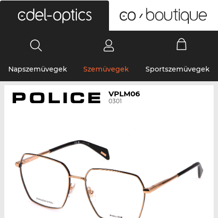
0
Napszemüvegek
Szemüvegek
Sportszemüvegek
VPLM06
0301