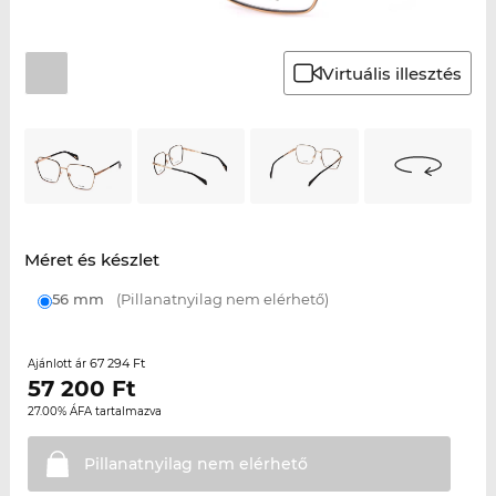
Virtuális illesztés
Méret és készlet
56 mm
(Pillanatnyilag nem elérhető)
67 294 Ft
Ajánlott ár
57 200
Ft
27.00% ÁFA tartalmazva
Pillanatnyilag nem
elérhető