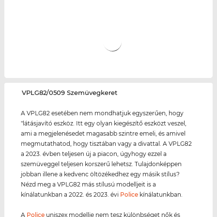
‌VPLG82/0509 Szemüvegkeret
A VPLG82 esetében nem mondhatjuk egyszerűen, hogy
"látásjavító eszköz. Itt egy olyan kiegészítő eszközt veszel,
ami a megjelenésedet magasabb szintre emeli, és amivel
megmutathatod, hogy tisztában vagy a divattal. A VPLG82
a 2023. évben teljesen új a piacon, úgyhogy ezzel a
szemüveggel teljesen korszerű lehetsz. Tulajdonképpen
jobban illene a kedvenc öltözékedhez egy másik stílus?
Nézd meg a VPLG82 más stílusú modelljeit is a
kínálatunkban a 2022. és 2023. évi
Police
kínálatunkban.
A
Police
uniszex modellje nem tesz különbséget nők és