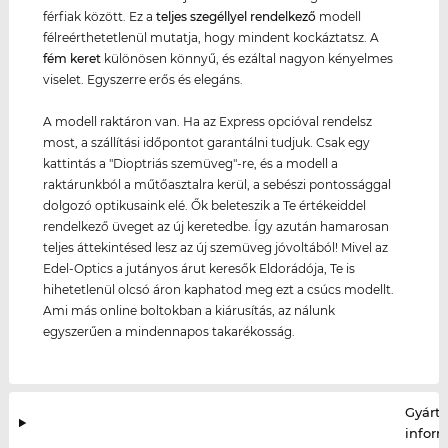
férfiak között. Ez a
teljes szegéllyel rendelkező
modell
félreérthetetlenül mutatja, hogy mindent kockáztatsz. A
fém keret
különösen könnyű, és ezáltal nagyon kényelmes
viselet. Egyszerre erős és elegáns.
A modell raktáron van. Ha az Express opcióval rendelsz
most, a szállítási időpontot garantálni tudjuk. Csak egy
kattintás a "Dioptriás szemüveg"-re, és a modell a
raktárunkból a műtőasztalra kerül, a sebészi pontossággal
dolgozó optikusaink elé. Ők beleteszik a Te értékeiddel
rendelkező üveget az új keretedbe. Így azután hamarosan
teljes áttekintésed lesz az új szemüveg jóvoltából! Mivel az
Edel-Optics a jutányos árut keresők Eldorádója, Te is
hihetetlenül olcsó áron kaphatod meg ezt a csúcs modellt.
Ami más online boltokban a kiárusítás, az nálunk
egyszerűen a mindennapos takarékosság.
Gyártó
infor