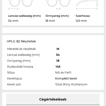
Lencse szélesség (mm)
Orrnyereg (mm)
Szárhossz
54 mm
18 mm
145 mm
VPLG 82 Részletek
Méretek és részletek
M
Lencse szélesség (mm)
54
Orrnyereg (mm)
18
Rudacskák hossza
145
Stílus
Női és Férfi
Kerettipus
Komplett keret
Keret szín
Total Shiny Ruthenium
Cégértékelések