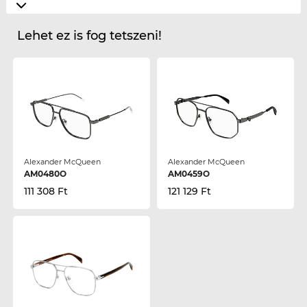
Lehet ez is fog tetszeni!
Alexander McQueen
Alexander McQueen
AM0480O
AM0459O
111 308 Ft
121 129 Ft