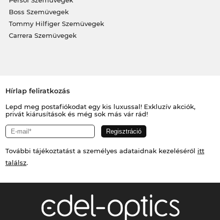
Persol Szemüvegek
Boss Szemüvegek
Tommy Hilfiger Szemüvegek
Carrera Szemüvegek
Hírlap feliratkozás
Lepd meg postafiókodat egy kis luxussal! Exkluzív akciók,
privát kiárusítások és még sok más vár rád!
További tájékoztatást a személyes adataidnak kezeléséről
itt
találsz
.