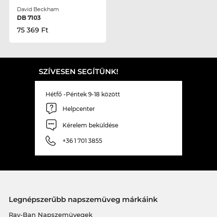
David Beckham
DB 7103
75 369 Ft
SZÍVESEN SEGÍTÜNK!
Hétfő -Péntek 9-18 között
Helpcenter
Kérelem beküldése
+36 1 701 3855
Legnépszerűbb napszemüveg márkáink
Ray-Ban Napszemüvegek