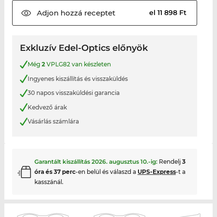
Adjon hozzá
receptet
el 11 898 Ft
Exkluzív Edel-Optics előnyök
Még
2
VPLG82 van készleten
Ingyenes kiszállítás és visszaküldés
30 napos visszaküldési garancia
Kedvező árak
Vásárlás számlára
Garantált kiszállítás
2026. augusztus 10.
-ig:
Rendelj
3
óra és 37 perc
-en belül és válaszd a
UPS-Express
-t a
kasszánál.