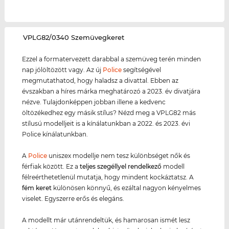
‌VPLG82/0340 Szemüvegkeret
Ezzel a formatervezett darabbal a szemüveg terén minden
nap jólöltözött vagy. Az új
Police
segítségével
megmutathatod, hogy haladsz a divattal. Ebben az
évszakban a híres márka meghatározó a 2023. év divatjára
nézve. Tulajdonképpen jobban illene a kedvenc
öltözékedhez egy másik stílus? Nézd meg a VPLG82 más
stílusú modelljeit is a kínálatunkban a 2022. és 2023. évi
Police kínálatunkban.
A
Police
uniszex modellje nem tesz különbséget nők és
férfiak között. Ez a
teljes szegéllyel rendelkező
modell
félreérthetetlenül mutatja, hogy mindent kockáztatsz. A
fém keret
különösen könnyű, és ezáltal nagyon kényelmes
viselet. Egyszerre erős és elegáns.
A modellt már utánrendeltük, és hamarosan ismét lesz