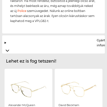
raktáron. Ha most rendelsz, biztosítod a jelenlegi olcsó árat,
és mihelyt beérkezik az áru, még aznap továbbítjuk neked
az új
Police
szemüvegedet. Nálunk az online boltban
tartósan alacsonyak az árak. Ilyen olcsón kiárusításkor sem
kaphatod meg a VPLG82-t.
Gyártó
infor
Lehet ez is fog tetszeni!
Alexander McQueen
David Beckham