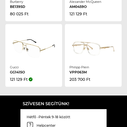
Burberry
Alexander McQueen
BE1395D
AM0459O
80 025 Ft
121 129 Ft
Gucci
Philipp Plein
GG1415O
VPP063M
121 129 Ft
203 700 Ft
SZÍVESEN SEGÍTÜNK!
Hétfő -Péntek 9-18 között
Helpcenter