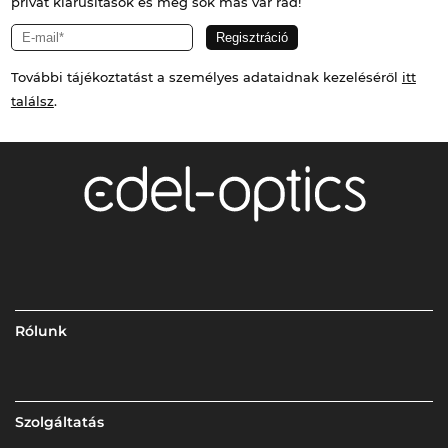
privát kiárusítások és még sok más vár rád!
További tájékoztatást a személyes adataidnak kezeléséről
itt
találsz
.
Rólunk
Szolgáltatás