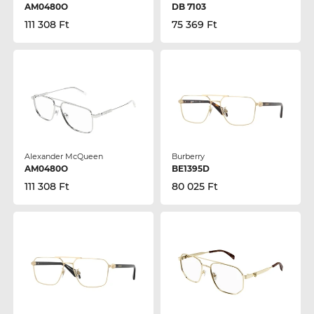
AM0480O
DB 7103
111 308 Ft
75 369 Ft
Alexander McQueen
Burberry
AM0480O
BE1395D
111 308 Ft
80 025 Ft