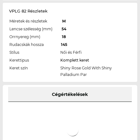
VPLG 82 Részletek
Méretek és részletek
M
Lencse szélesség (mm)
54
Orrnyereg (mm)
18
Rudacskák hossza
145
Stílus
Női és Férfi
Kerettipus
Komplett keret
Keret szín
Shiny Rose Gold With Shiny
Palladium Par
Cégértékelések