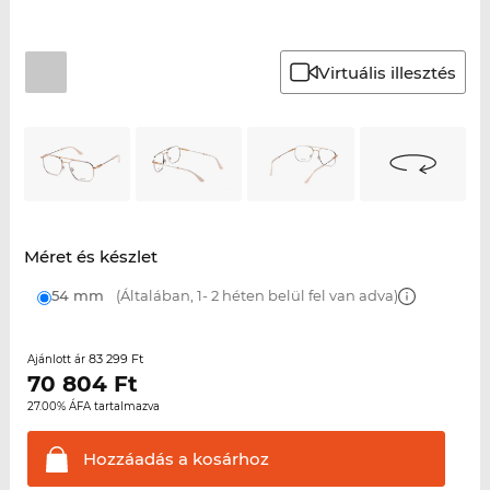
Virtuális illesztés
Méret és készlet
54 mm
(Általában, 1- 2 héten belül fel van adva)
83 299 Ft
Ajánlott ár
70 804
Ft
27.00% ÁFA tartalmazva
Hozzáadás a
kosárhoz