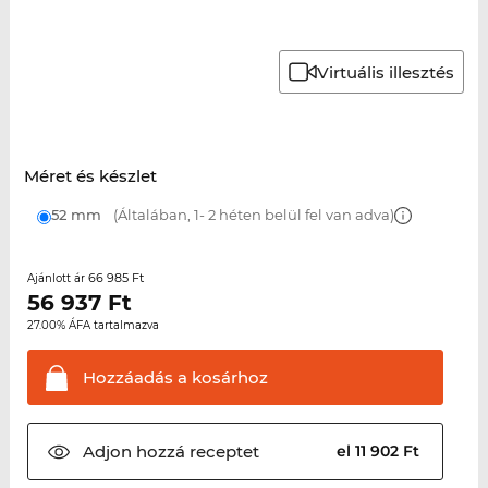
Virtuális illesztés
Méret és készlet
52 mm
(Általában, 1- 2 héten belül fel van adva)
66 985 Ft
Ajánlott ár
56 937
Ft
27.00% ÁFA tartalmazva
Hozzáadás a
kosárhoz
Adjon hozzá
receptet
el 11 902 Ft