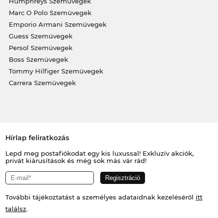
Humphreys Szemüvegek
Marc O Polo Szemüvegek
Emporio Armani Szemüvegek
Guess Szemüvegek
Persol Szemüvegek
Boss Szemüvegek
Tommy Hilfiger Szemüvegek
Carrera Szemüvegek
Hírlap feliratkozás
Lepd meg postafiókodat egy kis luxussal! Exkluzív akciók,
privát kiárusítások és még sok más vár rád!
További tájékoztatást a személyes adataidnak kezeléséről
itt
találsz
.