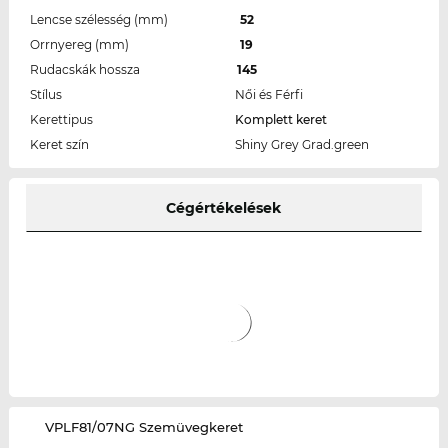
Lencse szélesség (mm)
52
Orrnyereg (mm)
19
Rudacskák hossza
145
Stílus
Női és Férfi
Kerettipus
Komplett keret
Keret szín
Shiny Grey Grad.green
Cégértékelések
‌VPLF81/07NG Szemüvegkeret