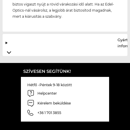
biztos vigaszt nyújt a rövid várakozási idő alatt. Ha az Edel-
Optics-nál vásárolsz, a legjobb árat biztosítod magadnak,
mert a kiárusítás a szabvány.
Gyártó
infor
SZÍVESEN SEGÍTÜNK!
Hétfő -Péntek 9-18 között
Helpcenter
Kérelem beküldése
+36 1 701 3855