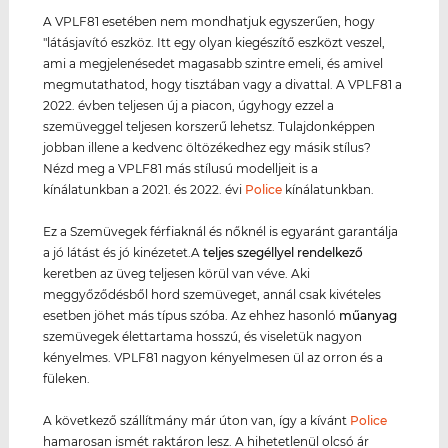
A VPLF81 esetében nem mondhatjuk egyszerűen, hogy
"látásjavító eszköz. Itt egy olyan kiegészítő eszközt veszel,
ami a megjelenésedet magasabb szintre emeli, és amivel
megmutathatod, hogy tisztában vagy a divattal. A VPLF81 a
2022. évben teljesen új a piacon, úgyhogy ezzel a
szemüveggel teljesen korszerű lehetsz. Tulajdonképpen
jobban illene a kedvenc öltözékedhez egy másik stílus?
Nézd meg a VPLF81 más stílusú modelljeit is a
kínálatunkban a 2021. és 2022. évi
Police
kínálatunkban.
Ez a Szemüvegek férfiaknál és nőknél is egyaránt garantálja
a jó látást és jó kinézetet.A
teljes szegéllyel rendelkező
keretben az üveg teljesen körül van véve. Aki
meggyőződésből hord szemüveget, annál csak kivételes
esetben jöhet más típus szóba. Az ehhez hasonló
műanyag
szemüvegek élettartama hosszú, és viseletük nagyon
kényelmes. VPLF81 nagyon kényelmesen ül az orron és a
füleken.
A következő szállítmány már úton van, így a kívánt
Police
hamarosan ismét raktáron lesz. A hihetetlenül olcsó ár