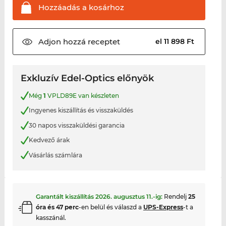
Hozzáadás a
kosárhoz
Adjon hozzá
receptet
el 11 898 Ft
Exkluzív Edel-Optics előnyök
Még
1
VPLD89E van készleten
Ingyenes kiszállítás és visszaküldés
30 napos visszaküldési garancia
Kedvező árak
Vásárlás számlára
Garantált kiszállítás
2026. augusztus 11.
-ig:
Rendelj
25
óra és 47 perc
-en belül és válaszd a
UPS-Express
-t a
kasszánál.