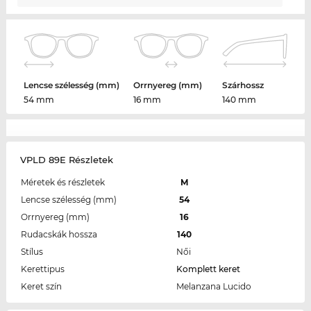
Lencse szélesség (mm)
Orrnyereg (mm)
Szárhossz
54 mm
16 mm
140 mm
VPLD 89E Részletek
Méretek és részletek
M
Lencse szélesség (mm)
54
Orrnyereg (mm)
16
Rudacskák hossza
140
Stílus
Női
Kerettipus
Komplett keret
Keret szín
Melanzana Lucido