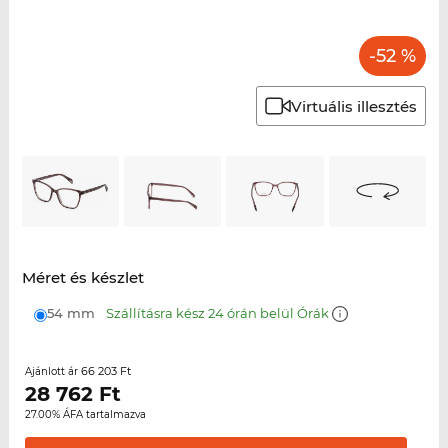
-52 %
Virtuális illesztés
Méret és készlet
54 mm
Szállításra kész 24 órán belül Órák
66 203 Ft
Ajánlott ár
28 762
Ft
27.00% ÁFA tartalmazva