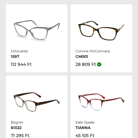
Silhouette
Corinne McCormack
1597
CM001
112 944 Ft
28 809 Ft
Bogner
Kate Spade
61022
TIANNA
71 295 Ft
45 105 Ft