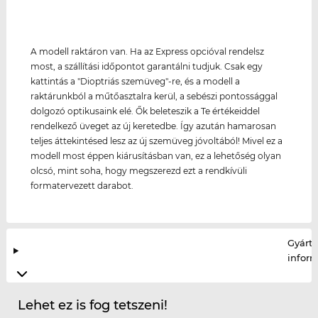
A modell raktáron van. Ha az Express opcióval rendelsz
most, a szállítási időpontot garantálni tudjuk. Csak egy
kattintás a "Dioptriás szemüveg"-re, és a modell a
raktárunkból a műtőasztalra kerül, a sebészi pontossággal
dolgozó optikusaink elé. Ők beleteszik a Te értékeiddel
rendelkező üveget az új keretedbe. Így azután hamarosan
teljes áttekintésed lesz az új szemüveg jóvoltából! Mivel ez a
modell most éppen kiárusításban van, ez a lehetőség olyan
olcsó, mint soha, hogy megszerezd ezt a rendkívüli
formatervezett darabot.
Gyártó
infor
Lehet ez is fog tetszeni!