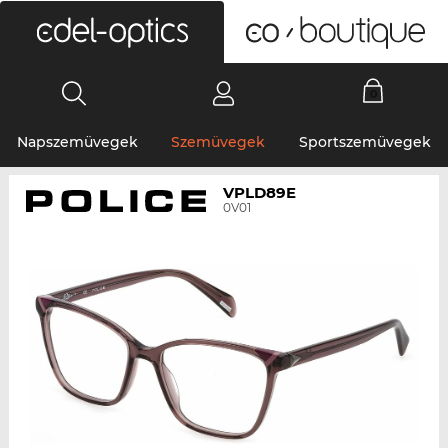
0
Napszemüvegek
Szemüvegek
Sportszemüvegek
VPLD89E
0V01