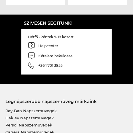
SZÍVESEN SEGÍTÜNK!
Hétfő -Péntek 9-18 között
Helpcenter
Kérelem beküldése
+36 1 701 3855
Legnépszerűbb napszemüveg márkáink
Ray-Ban Napszemüvegek
Oakley Napszemüvegek
Persol Napszemüvegek
Carrera Napszemüvegek