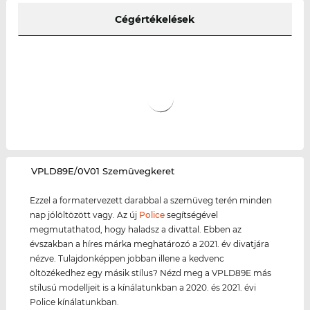
Cégértékelések
‌VPLD89E/0V01 Szemüvegkeret
Ezzel a formatervezett darabbal a szemüveg terén minden
nap jólöltözött vagy. Az új
Police
segítségével
megmutathatod, hogy haladsz a divattal. Ebben az
évszakban a híres márka meghatározó a 2021. év divatjára
nézve. Tulajdonképpen jobban illene a kedvenc
öltözékedhez egy másik stílus? Nézd meg a VPLD89E más
stílusú modelljeit is a kínálatunkban a 2020. és 2021. évi
Police kínálatunkban.