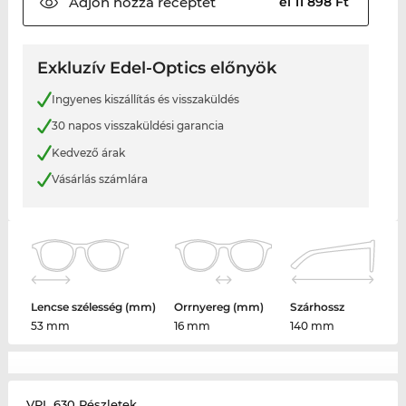
Adjon hozzá
receptet
el 11 898 Ft
Exkluzív Edel-Optics előnyök
Ingyenes kiszállítás és visszaküldés
30 napos visszaküldési garancia
Kedvező árak
Vásárlás számlára
Lencse szélesség (mm)
Orrnyereg (mm)
Szárhossz
53 mm
16 mm
140 mm
VPL 630 Részletek