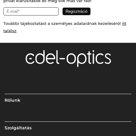
privát kiárusítások és még sok más vár rád!
További tájékoztatást a személyes adataidnak kezeléséről
itt
találsz
.
Rólunk
Szolgáltatás