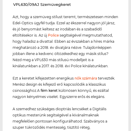
‌VPL630/09AJ Szemüvegkeret
Azt, hogy a szemüveg stílust teremt, természetesen minden
Edel-Optics ügyfél tudja. Ezzel az ékszerrel nagyon jól jársz,
és jó benyomást keltesz az irodában és a szabadidő
eltöltésekor is. Az új
Police
segítségével megmutathatod,
hogy haladsz a divattal. Ebben az évszakban a híres márka
meghatározó a 2018. év divatjára nézve. Tulajdonképpen
jobban illene a kedvenc öltözékedhez egy másik stílus?
Nézd meg a VPL630 más stílusú modelljeit is a
kínálatunkban a 2017. és 2018. évi Police kínálatunkban.
Ezt a keretet kifejezetten energikus
nők számára
tervezték.
Merész design és kifejező erő kapcsolódik a klasszikus
csinossághoz.A
fém keret
különösen könnyű, és ezáltal
nagyon kényelmes viselet. Egyszerre erős és elegáns.
A szemedhez szükséges dioptriás lencséket a Digitális
optikus mesterünk segítségével a kívánalmaknak
megfelelően pontosan konfigurálhatod. Szabványos a
szuper tükröződés mentesség, tisztító réteg,