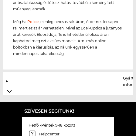
antisztatikusság és lótusz-hatás, továbbá a keményített
műanyag lencsék.
Még ha
Police
jelenleg nincs is raktáron, érdemes lecsapni
rá, mert ez az ár verhetetlen. Mivel az Edel-Optics a jutányos
árut keresők Eldorádója, Te is hihetetlenül olcsó áron
kaphatod meg ezt a csúcs modellt. Ami más online
boltokban a kiárusítás, az nálunk egyszerűen a
mindennapos takarékosság.
Gyártó
infor
SZÍVESEN SEGÍTÜNK!
Hétfő -Péntek 9-18 között
Helpcenter