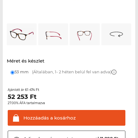
Méret és készlet
53 mm
(Általában, 1- 2 héten belül fel van adva)
61 474 Ft
Ajánlott ár
52 253
Ft
27.00% ÁFA tartalmazva
Hozzáadás a
kosárhoz