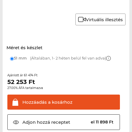
Virtuális illesztés
Méret és készlet
51 mm
(Általában, 1- 2 héten belül fel van adva)
61 474 Ft
Ajánlott ár
52 253
Ft
27.00% ÁFA tartalmazva
Hozzáadás a
kosárhoz
Adjon hozzá
receptet
el 11 898 Ft