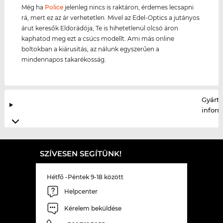
Még ha
Police
jelenleg nincs is raktáron, érdemes lecsapni
rá, mert ez az ár verhetetlen. Mivel az Edel-Optics a jutányos
árut keresők Eldorádója, Te is hihetetlenül olcsó áron
kaphatod meg ezt a csúcs modellt. Ami más online
boltokban a kiárusítás, az nálunk egyszerűen a
mindennapos takarékosság.
Gyártó
infor
SZÍVESEN SEGÍTÜNK!
Hétfő -Péntek 9-18 között
Helpcenter
Kérelem beküldése