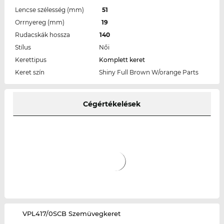
Lencse szélesség (mm)
51
Orrnyereg (mm)
19
Rudacskák hossza
140
Stílus
Női
Kerettipus
Komplett keret
Keret szín
Shiny Full Brown W/orange Parts
Cégértékelések
‌VPL417/0SCB Szemüvegkeret