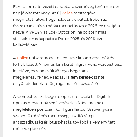
Ezzel a formatervezett darabbal a szemüveg terén minden
nap jólöltözött vagy. Az új
Police
segítségével
megmutathatod, hogy haladsz a divattal. Ebben az
évszakban a híres márka meghatározó a 2026. év divatjára
nézve. A VPL417 az Edel-Optics online boltban más
stílusokban is kapható a Police 2025. és 2026. évi
kollekcióiban.
A
Police
uniszex modellje nem tesz különbséget nők és
férfiak között.A
nemes fém
keret filigrán vonalvezetést tesz
lehetővé, és rendkívüli könnyedséget ad a
megjelenésünknek. Ráadásul a
fém keret
ek
szinte
elnyűhetetlenek - erős, rugalmas és rozsdaálló.
A szemedhez szükséges dioptriás lencséket a Digitális
optikus mesterünk segítségével a kívánalmaknak
megfelelően pontosan konfigurálhatod. Szabványos a
szuper tükröződés mentesség, tisztító réteg,
antisztatikusság és lótusz-hatás, továbbá a keményített
műanyag lencsék.