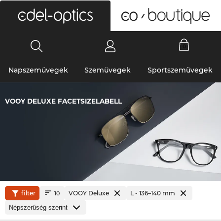
0
Napszemüvegek
Szemüvegek
Sportszemüvegek
VOOY DELUXE FACETSIZELABELL
filter
VOOY Deluxe
L - 136–140 mm
10