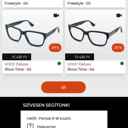
Freestyle - 04
Freestyle - 03
29 %
29 %
15 481 Ft
15 481 Ft
VOOY Deluxe
VOOY Deluxe
Show Time - 02
Show Time - 04
1
/1
SZÍVESEN SEGÍTÜNK!
Hétfő -Péntek 9-18 között
Helpcenter