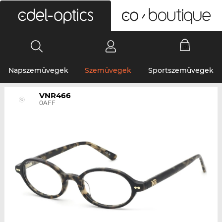
0
Napszemüvegek
Szemüvegek
Sportszemüvegek
VNR466
0AFF