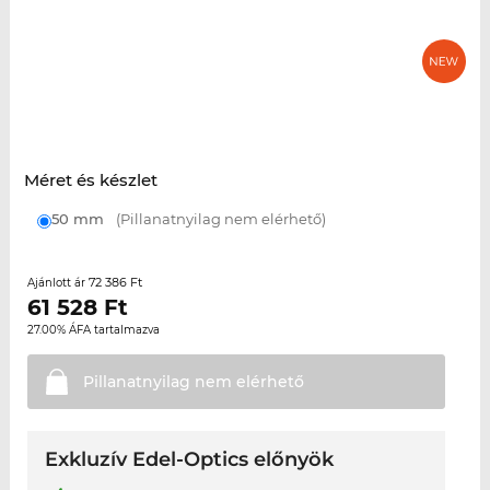
Méret és készlet
50 mm
(Pillanatnyilag nem elérhető)
72 386 Ft
Ajánlott ár
61 528
Ft
27.00% ÁFA tartalmazva
Pillanatnyilag nem
elérhető
Exkluzív Edel-Optics előnyök