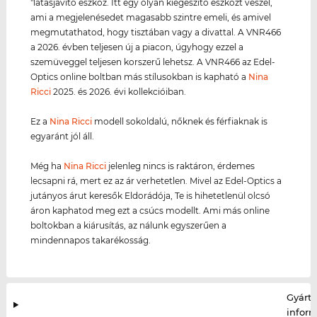
"látásjavító eszköz. Itt egy olyan kiegészítő eszközt veszel,
ami a megjelenésedet magasabb szintre emeli, és amivel
megmutathatod, hogy tisztában vagy a divattal. A VNR466
a 2026. évben teljesen új a piacon, úgyhogy ezzel a
szemüveggel teljesen korszerű lehetsz. A VNR466 az Edel-
Optics online boltban más stílusokban is kapható a
Nina
Ricci
2025. és 2026. évi kollekcióiban.
Ez a
Nina Ricci
modell sokoldalú, nőknek és férfiaknak is
egyaránt jól áll.
Még ha
Nina Ricci
jelenleg nincs is raktáron, érdemes
lecsapni rá, mert ez az ár verhetetlen. Mivel az Edel-Optics a
jutányos árut keresők Eldorádója, Te is hihetetlenül olcsó
áron kaphatod meg ezt a csúcs modellt. Ami más online
boltokban a kiárusítás, az nálunk egyszerűen a
mindennapos takarékosság.
Gyártó
infor