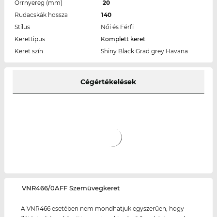
Orrnyereg (mm)
20
Rudacskák hossza
140
Stílus
Női és Férfi
Kerettipus
Komplett keret
Keret szín
Shiny Black Grad.grey Havana
Cégértékelések
‌VNR466/0AFF Szemüvegkeret
A VNR466 esetében nem mondhatjuk egyszerűen, hogy