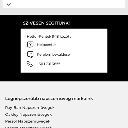
SZÍVESEN SEGÍTÜNK!
Hétfő -Péntek 9-18 között
Helpcenter
Kérelem beküldése
+36 1 701 3855
Legnépszerűbb napszemüveg márkáink
Ray-Ban Napszemüvegek
Oakley Napszemüvegek
Persol Napszemüvegek
Carrera Napszemüvegek