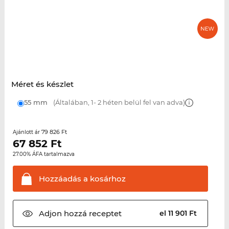
Méret és készlet
55 mm
(Általában, 1- 2 héten belül fel van adva)
79 826 Ft
Ajánlott ár
67 852
Ft
27.00% ÁFA tartalmazva
Hozzáadás a
kosárhoz
Adjon hozzá
receptet
el 11 901 Ft