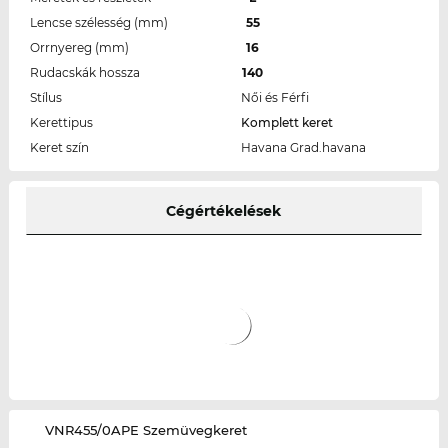
Lencse szélesség (mm)
55
Orrnyereg (mm)
16
Rudacskák hossza
140
Stílus
Női és Férfi
Kerettipus
Komplett keret
Keret szín
Havana Grad.havana
Cégértékelések
‌VNR455/0APE Szemüvegkeret