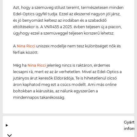
Azt, hogy a szemüveg stílust teremt, természetesen minden
Edel-Optics ügyfél tudja. Ezzel az ékszerrel nagyon jól jársz,
és jó benyomást keltesz az irodában és a szabadidő
eltöltésekor is. A VNR455 a 2025. évben teljesen új a piacon,
úgyhogy ezzel a szemüveggel teljesen korszerű lehetsz.
A
Nina Ricci
uniszex modellje nem tesz különbséget nők és
férfiak között.
Még ha
Nina Ricci
jelenleg nincs is raktáron, érdemes
lecsapni rá, mert ez az ár verhetetlen. Mivel az Edel-Optics a
jutányos árut keresők Eldorádója, Te is hihetetlenül olcsó
áron kaphatod meg ezt a csúcs modellt. Ami más online
boltokban a kiárusítás, az nálunk egyszerűen a
mindennapos takarékosság.
Gyártó
infor