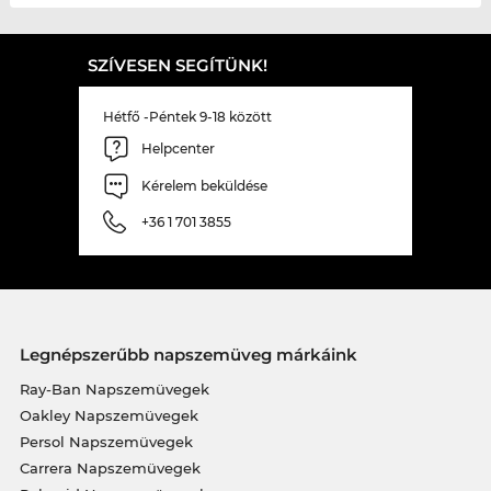
SZÍVESEN SEGÍTÜNK!
Hétfő -Péntek 9-18 között
Helpcenter
Kérelem beküldése
+36 1 701 3855
Legnépszerűbb napszemüveg márkáink
Ray-Ban Napszemüvegek
Oakley Napszemüvegek
Persol Napszemüvegek
Carrera Napszemüvegek