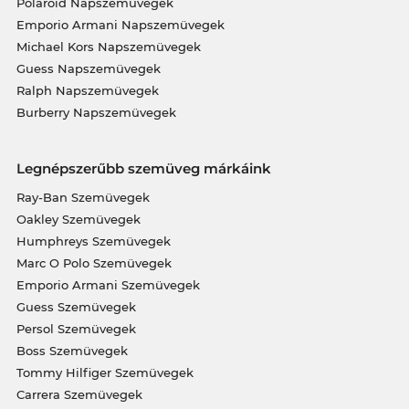
Polaroid Napszemüvegek
Emporio Armani Napszemüvegek
Michael Kors Napszemüvegek
Guess Napszemüvegek
Ralph Napszemüvegek
Burberry Napszemüvegek
Legnépszerűbb szemüveg márkáink
Ray-Ban Szemüvegek
Oakley Szemüvegek
Humphreys Szemüvegek
Marc O Polo Szemüvegek
Emporio Armani Szemüvegek
Guess Szemüvegek
Persol Szemüvegek
Boss Szemüvegek
Tommy Hilfiger Szemüvegek
Carrera Szemüvegek