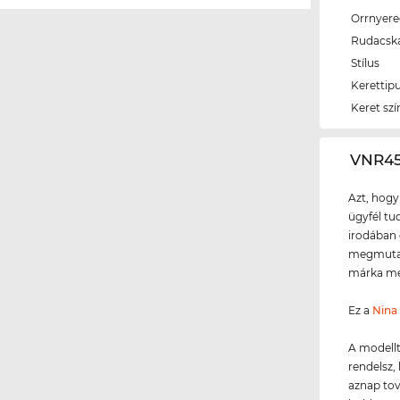
Orrnyer
Rudacsk
Stílus
Kerettip
Keret szí
‌VNR4
Azt, hogy
ügyfél tud
irodában 
megmutath
márka meg
Ez a
Nina 
A modellt
rendelsz, 
aznap tov