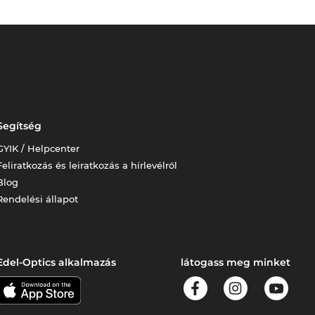
Segítség
GYIK / Helpcenter
Feliratkozás és leiratkozás a hírlevélről
Blog
Rendelési állapot
Edel-Optics alkalmazás
látogass meg minket