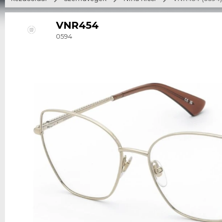
VNR454
0594