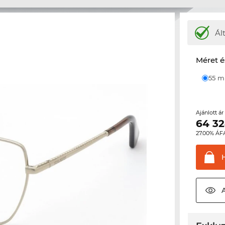
Ál
Méret é
55 
Ajánlott á
64 3
27.00% ÁF