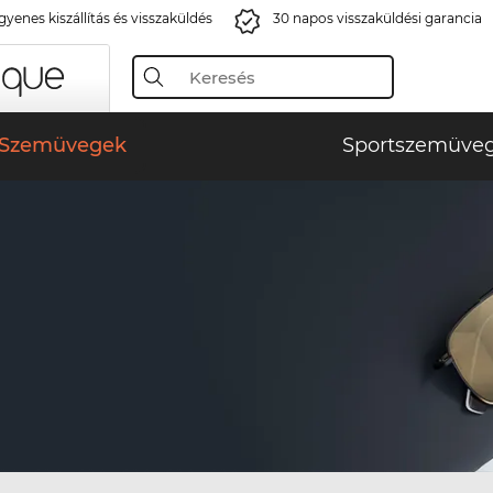
gyenes kiszállítás és visszaküldés
30 napos visszaküldési garancia
Szemüvegek
Sportszemüve