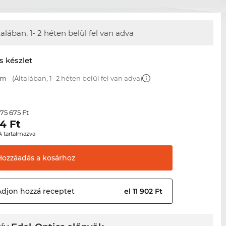
talában,
1- 2 héten belül fel van adva
s készlet
mm
(Általában, 1- 2 héten belül fel van adva)
75 675 Ft
r
24
Ft
A tartalmazva
Hozzáadás a
kosárhoz
Adjon hozzá
receptet
el 11 902 Ft