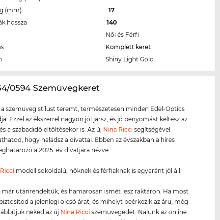
eg (mm)
17
ák hossza
140
Női és Férfi
us
Komplett keret
n
Shiny Light Gold
54/0594 Szemüvegkeret
 a szemüveg stílust teremt, természetesen minden Edel-Optics
ja. Ezzel az ékszerrel nagyon jól jársz, és jó benyomást keltesz az
és a szabadidő eltöltésekor is. Az új
Nina Ricci
segítségével
atod, hogy haladsz a divattal. Ebben az évszakban a híres
határozó a 2025. év divatjára nézve.
Ricci
modell sokoldalú, nőknek és férfiaknak is egyaránt jól áll.
 már utánrendeltük, és hamarosan ismét lesz raktáron. Ha most
biztosítod a jelenlegi olcsó árat, és mihelyt beérkezik az áru, még
ábbítjuk neked az új
Nina Ricci
szemüvegedet. Nálunk az online