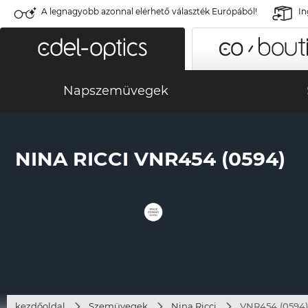
A legnagyobb azonnal elérhető választék Európából!
In
Napszemüvegek
NINA RICCI VNR454 (0594)
kezdőoldal
Szemüvegek
Nina Ricci
VNR454 (0594)