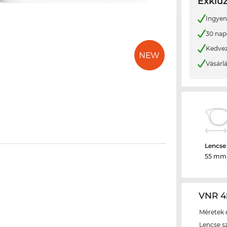
Exkluz
Ingyene
30 nap
Kedvez
Vásárl
Lencse
55 mm
VNR 4
Méretek é
Lencse s