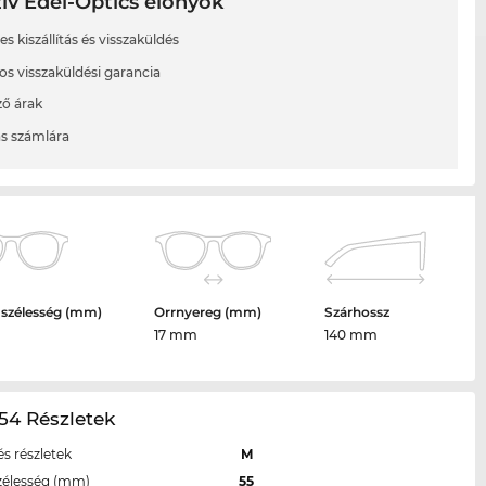
ív Edel-Optics előnyök
s kiszállítás és visszaküldés
os visszaküldési garancia
ő árak
ás számlára
 szélesség (mm)
Orrnyereg (mm)
Szárhossz
17 mm
140 mm
54 Részletek
s részletek
M
zélesség (mm)
55