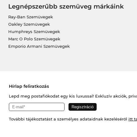
Legnépszerűbb szemüveg márkáink
Ray-Ban Szemüvegek
Oakley Szemüvegek
Humphreys Szemüvegek
Marc O Polo Szemüvegek
Emporio Armani Szemüvegek
Hírlap feliratkozás
Lepd meg postafiókodat egy kis luxussal! Exkluzív akciók, priv
További tájékoztatást a személyes adataidnak kezeléséről
itt t