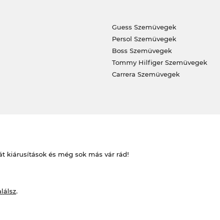
Guess Szemüvegek
Persol Szemüvegek
Boss Szemüvegek
Tommy Hilfiger Szemüvegek
Carrera Szemüvegek
át kiárusítások és még sok más vár rád!
alálsz
.