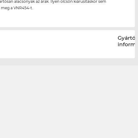
artósan alacsonyak az árak. Ilyen olcsón kiárusításkor sem
 meg a VNR454-t.
Gyártói
inform