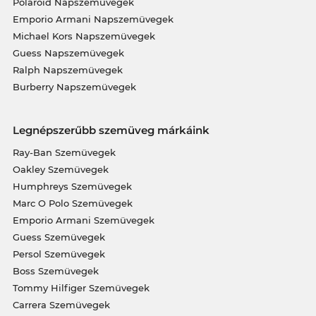
Polaroid Napszemüvegek
Emporio Armani Napszemüvegek
Michael Kors Napszemüvegek
Guess Napszemüvegek
Ralph Napszemüvegek
Burberry Napszemüvegek
Legnépszerűbb szemüveg márkáink
Ray-Ban Szemüvegek
Oakley Szemüvegek
Humphreys Szemüvegek
Marc O Polo Szemüvegek
Emporio Armani Szemüvegek
Guess Szemüvegek
Persol Szemüvegek
Boss Szemüvegek
Tommy Hilfiger Szemüvegek
Carrera Szemüvegek