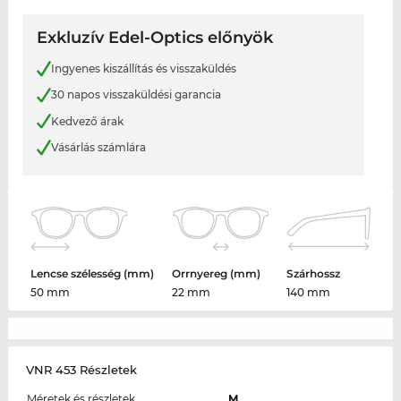
Exkluzív Edel-Optics előnyök
Ingyenes kiszállítás és visszaküldés
30 napos visszaküldési garancia
Kedvező árak
Vásárlás számlára
Lencse szélesség (mm)
Orrnyereg (mm)
Szárhossz
50 mm
22 mm
140 mm
VNR 453 Részletek
Méretek és részletek
M