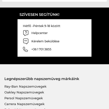
SZÍVESEN SEGÍTÜNK!
Hétfő -Péntek 9-18 között
Helpcenter
Kérelem beküldése
+36 1 701 3855
Legnépszerűbb napszemüveg márkáink
Ray-Ban Napszemüvegek
Oakley Napszemüvegek
Persol Napszemüvegek
Carrera Napszemüvegek