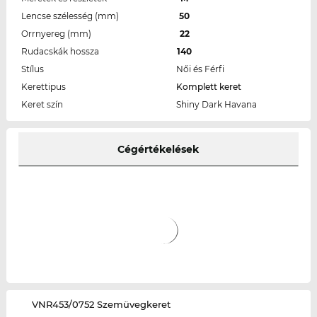
Lencse szélesség (mm)
50
Orrnyereg (mm)
22
Rudacskák hossza
140
Stílus
Női és Férfi
Kerettipus
Komplett keret
Keret szín
Shiny Dark Havana
Cégértékelések
‌VNR453/0752 Szemüvegkeret