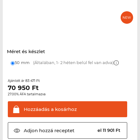
Méret és készlet
50 mm
(Általában, 1- 2 héten belül fel van adva)
83 471 Ft
Ajánlott ár
70 950
Ft
27.00% ÁFA tartalmazva
Hozzáadás a
kosárhoz
Adjon hozzá
receptet
el 11 901 Ft