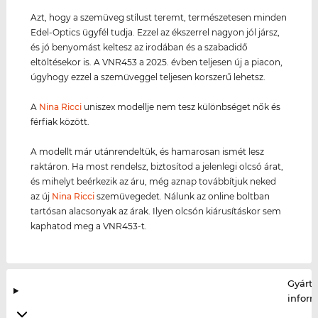
Azt, hogy a szemüveg stílust teremt, természetesen minden
Edel-Optics ügyfél tudja. Ezzel az ékszerrel nagyon jól jársz,
és jó benyomást keltesz az irodában és a szabadidő
eltöltésekor is. A VNR453 a 2025. évben teljesen új a piacon,
úgyhogy ezzel a szemüveggel teljesen korszerű lehetsz.
A
Nina Ricci
uniszex modellje nem tesz különbséget nők és
férfiak között.
A modellt már utánrendeltük, és hamarosan ismét lesz
raktáron. Ha most rendelsz, biztosítod a jelenlegi olcsó árat,
és mihelyt beérkezik az áru, még aznap továbbítjuk neked
az új
Nina Ricci
szemüvegedet. Nálunk az online boltban
tartósan alacsonyak az árak. Ilyen olcsón kiárusításkor sem
kaphatod meg a VNR453-t.
Gyártó
infor