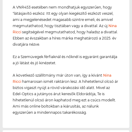
A VNR453 esetében nem mondhatjuk egyszerűen, hogy
"látásjavító eszköz. Itt egy olyan kiegészítő eszközt veszel,
ami a megjelenésedet magasabb szintre emeli, és amivel
megmutathatod, hogy tisztában vagy a divattal. Az új
Nina
Ricci
segítségével megmutathatod, hogy haladsz a divattal.
Ebben az évszakban a híres márka meghatározó a 2025. év
divatjára nézve.
Ez a Szemüvegek férfiaknál és nőknél is egyaránt garantálja
a jó látást és jó kinézetet.
A következő szállítmány már úton van, így a kívánt
Nina
Ricci
hamarosan ismét raktáron lesz. A hihetetlenül olcsó ár
biztos vigaszt nyújt a rövid várakozási idő alatt. Mivel az
Edel-Optics a jutányos árut keresők Eldorádója, Te is
hihetetlenül olcsó áron kaphatod meg ezt a csúcs modellt.
Ami más online boltokban a kiárusítás, az nálunk
egyszerűen a mindennapos takarékosság.