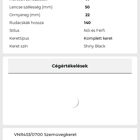
Lencse szélesség (mm)
50
Orrnyereg (mm)
22
Rudacskák hossza
140
Stílus
Női és Férfi
Kerettipus
Komplett keret
Keret szín
Shiny Black
Cégértékelések
‌VNR453/0700 Szemüvegkeret