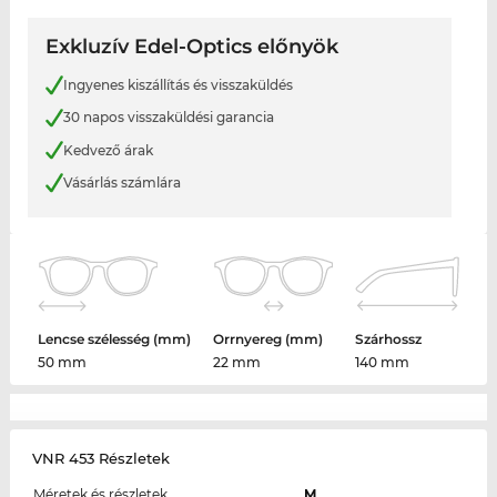
Exkluzív Edel-Optics előnyök
Ingyenes kiszállítás és visszaküldés
30 napos visszaküldési garancia
Kedvező árak
Vásárlás számlára
Lencse szélesség (mm)
Orrnyereg (mm)
Szárhossz
50 mm
22 mm
140 mm
VNR 453 Részletek
Méretek és részletek
M