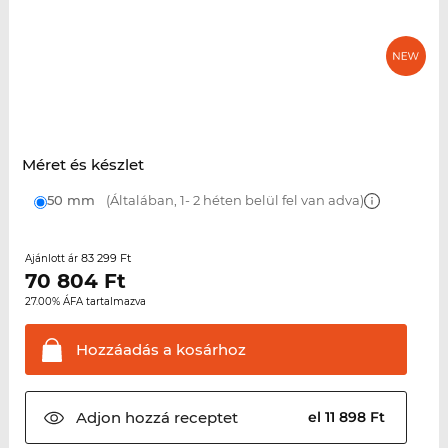
Méret és készlet
50 mm
(Általában, 1- 2 héten belül fel van adva)
83 299 Ft
Ajánlott ár
70 804
Ft
27.00% ÁFA tartalmazva
Hozzáadás a
kosárhoz
Adjon hozzá
receptet
el 11 898 Ft