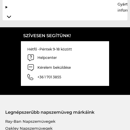
Gyártó
infor
SZÍVESEN SEGÍTÜNK!
Hétfő -Péntek 9-18 között
Helpcenter
Kérelem beküldése
+36 1 701 3855
Legnépszerűbb napszemüveg márkáink
Ray-Ban Napszemüvegek
Oakley Napszemüvegek