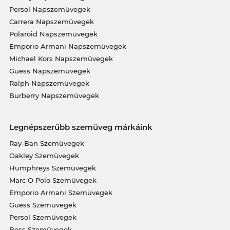
Persol Napszemüvegek
Carrera Napszemüvegek
Polaroid Napszemüvegek
Emporio Armani Napszemüvegek
Michael Kors Napszemüvegek
Guess Napszemüvegek
Ralph Napszemüvegek
Burberry Napszemüvegek
Legnépszerűbb szemüveg márkáink
Ray-Ban Szemüvegek
Oakley Szemüvegek
Humphreys Szemüvegek
Marc O Polo Szemüvegek
Emporio Armani Szemüvegek
Guess Szemüvegek
Persol Szemüvegek
Boss Szemüvegek