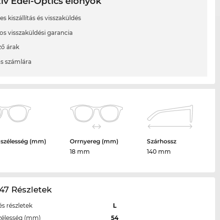
ív Edel-Optics előnyök
s kiszállítás és visszaküldés
os visszaküldési garancia
ő árak
ás számlára
 szélesség (mm)
Orrnyereg (mm)
Szárhossz
18 mm
140 mm
47 Részletek
s részletek
L
zélesség (mm)
54