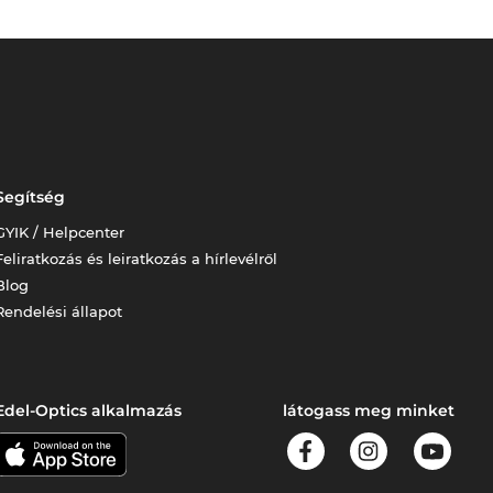
Segítség
GYIK / Helpcenter
Feliratkozás és leiratkozás a hírlevélről
Blog
Rendelési állapot
Edel-Optics alkalmazás
látogass meg minket