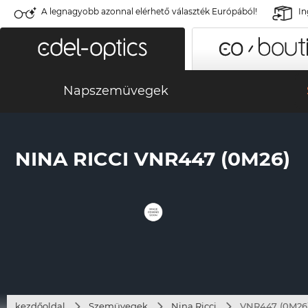
A legnagyobb azonnal elérhető választék Európából!
In
Napszemüvegek
NINA RICCI VNR447 (0M26)
kezdőoldal
Szemüvegek
Nina Ricci
VNR447 (0M26