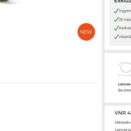
Exkluz
Ingyene
30 nap
Kedvez
Vásárl
Lencse
54 mm
VNR 4
Méretek é
Lencse s