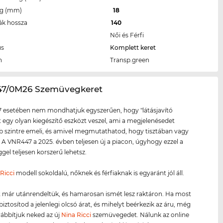
eg (mm)
18
ák hossza
140
Női és Férfi
us
Komplett keret
n
Transp.green
47/0M26 Szemüvegkeret
 esetében nem mondhatjuk egyszerűen, hogy "látásjavító
tt egy olyan kiegészítő eszközt veszel, ami a megjelenésedet
szintre emeli, és amivel megmutathatod, hogy tisztában vagy
l. A VNR447 a 2025. évben teljesen új a piacon, úgyhogy ezzel a
el teljesen korszerű lehetsz.
Ricci
modell sokoldalú, nőknek és férfiaknak is egyaránt jól áll.
 már utánrendeltük, és hamarosan ismét lesz raktáron. Ha most
biztosítod a jelenlegi olcsó árat, és mihelyt beérkezik az áru, még
ábbítjuk neked az új
Nina Ricci
szemüvegedet. Nálunk az online