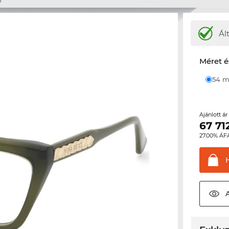
Ál
Méret é
54
Ajánlott á
67 71
27.00% ÁF