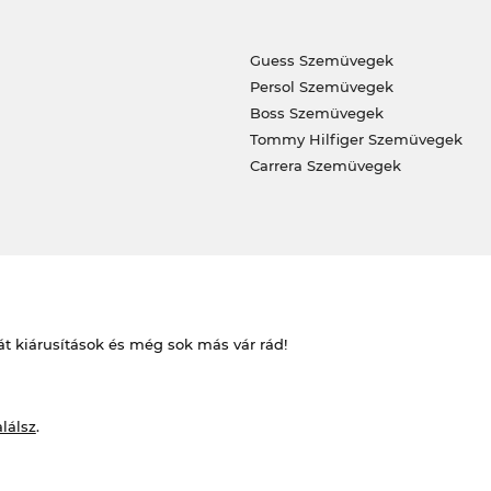
Guess Szemüvegek
Persol Szemüvegek
Boss Szemüvegek
Tommy Hilfiger Szemüvegek
Carrera Szemüvegek
át kiárusítások és még sok más vár rád!
alálsz
.