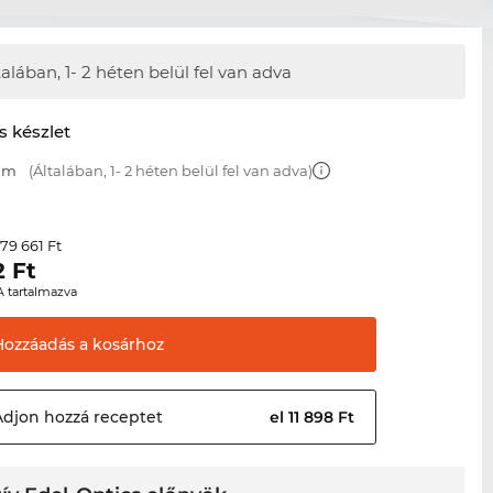
talában,
1- 2 héten belül fel van adva
s készlet
 mm
(Általában, 1- 2 héten belül fel van adva)
79 661 Ft
r
2
Ft
A tartalmazva
Hozzáadás a
kosárhoz
Adjon hozzá
receptet
el 11 898 Ft