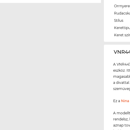
Orrnyer
Rudacsk
Stílus
Kerettip
Keret szí
‌VNR4
A VNR447
eszköz. I
magasabb 
a divatta
szemüvegg
Ez a
Nina 
A modellt
rendelsz, 
aznap tov