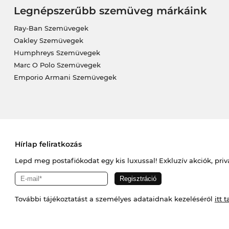
Legnépszerűbb szemüveg márkáink
Ray-Ban Szemüvegek
Oakley Szemüvegek
Humphreys Szemüvegek
Marc O Polo Szemüvegek
Emporio Armani Szemüvegek
Hírlap feliratkozás
Lepd meg postafiókodat egy kis luxussal! Exkluzív akciók, priv
További tájékoztatást a személyes adataidnak kezeléséről
itt t