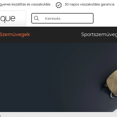
gyenes kiszállítás és visszaküldés
30 napos visszaküldési garancia
Szemüvegek
Sportszemüve
)