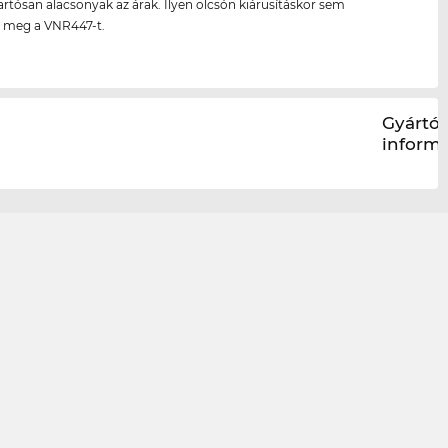
artósan alacsonyak az árak. Ilyen olcsón kiárusításkor sem
 meg a VNR447-t.
Gyártói
inform