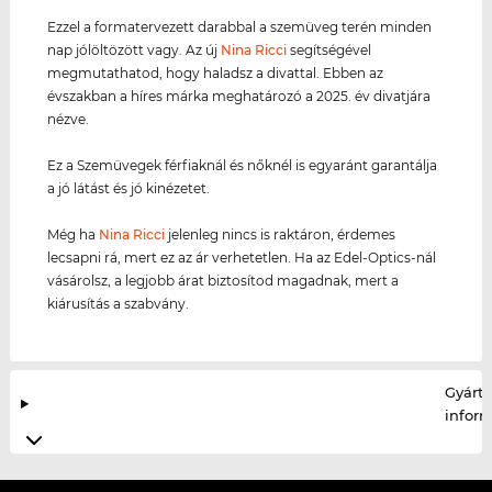
Ezzel a formatervezett darabbal a szemüveg terén minden
nap jólöltözött vagy. Az új
Nina Ricci
segítségével
megmutathatod, hogy haladsz a divattal. Ebben az
évszakban a híres márka meghatározó a 2025. év divatjára
nézve.
Ez a Szemüvegek férfiaknál és nőknél is egyaránt garantálja
a jó látást és jó kinézetet.
Még ha
Nina Ricci
jelenleg nincs is raktáron, érdemes
lecsapni rá, mert ez az ár verhetetlen. Ha az Edel-Optics-nál
vásárolsz, a legjobb árat biztosítod magadnak, mert a
kiárusítás a szabvány.
Gyártó
infor