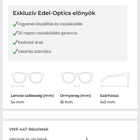
Exkluzív Edel-Optics előnyök
Ingyenes kiszállítás és visszaküldés
30 napos visszaküldési garancia
Kedvező árak
Vásárlás számlára
Lencse szélesség (mm)
Orrnyereg (mm)
Szárhossz
54 mm
18 mm
140 mm
VNR 447 Részletek
Méretek és részletek
L