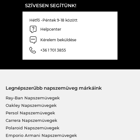
SZÍVESEN SEGÍTÜNK!
Hétfő -Péntek 9-18 között
Helpcenter
Kérelem beküldése
+36 1 701 3855
Legnépszerűbb napszemüveg márkáink
Ray-Ban Napszemüvegek
Oakley Napszemüvegek
Persol Napszemüvegek
Carrera Napszemüvegek
Polaroid Napszemüvegek
Emporio Armani Napszemüvegek