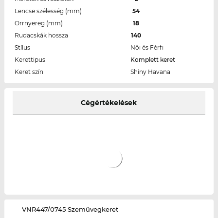
Lencse szélesség (mm)
54
Orrnyereg (mm)
18
Rudacskák hossza
140
Stílus
Női és Férfi
Kerettipus
Komplett keret
Keret szín
Shiny Havana
Cégértékelések
‌VNR447/0745 Szemüvegkeret