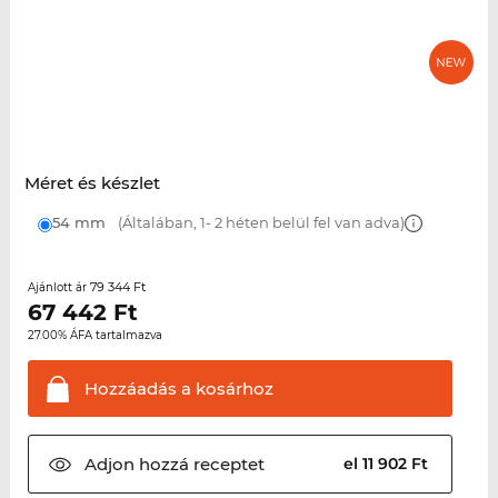
Méret és készlet
54 mm
(Általában, 1- 2 héten belül fel van adva)
79 344 Ft
Ajánlott ár
67 442
Ft
27.00% ÁFA tartalmazva
Hozzáadás a
kosárhoz
Adjon hozzá
receptet
el 11 902 Ft