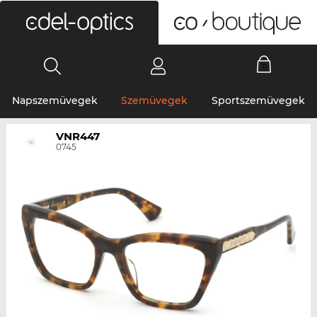
0
Napszemüvegek
Szemüvegek
Sportszemüvegek
VNR447
0745