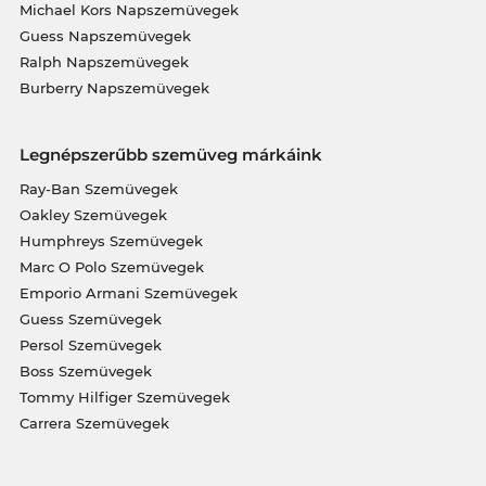
Michael Kors Napszemüvegek
Guess Napszemüvegek
Ralph Napszemüvegek
Burberry Napszemüvegek
Legnépszerűbb szemüveg márkáink
Ray-Ban Szemüvegek
Oakley Szemüvegek
Humphreys Szemüvegek
Marc O Polo Szemüvegek
Emporio Armani Szemüvegek
Guess Szemüvegek
Persol Szemüvegek
Boss Szemüvegek
Tommy Hilfiger Szemüvegek
Carrera Szemüvegek