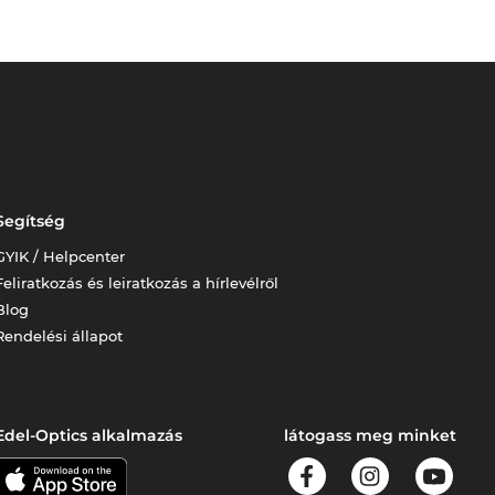
Segítség
GYIK / Helpcenter
Feliratkozás és leiratkozás a hírlevélről
Blog
Rendelési állapot
Edel-Optics alkalmazás
látogass meg minket