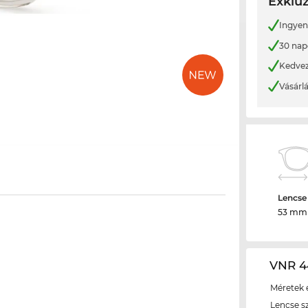
Exkluz
Ingyene
30 nap
Kedvez
Vásárl
Lencse
53 mm
VNR 4
Méretek é
Lencse s