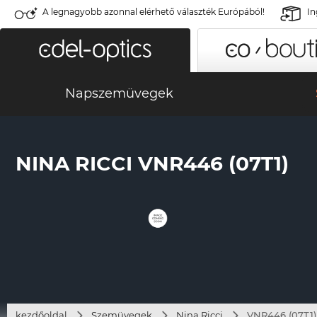
A legnagyobb azonnal elérhető választék Európából!
In
Napszemüvegek
NINA RICCI VNR446 (07T1)
kezdőoldal
Szemüvegek
Nina Ricci
VNR446 (07T1)