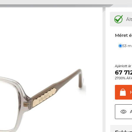
Ál
Méret é
53 
Ajánlott á
67 71
27.00% ÁF