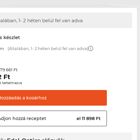
talában,
1- 2 héten belül fel van adva
s készlet
mm
(Általában, 1- 2 héten belül fel van adva)
79 661 Ft
r
2
Ft
A tartalmazva
Hozzáadás a
kosárhoz
Adjon hozzá
receptet
el 11 898 Ft