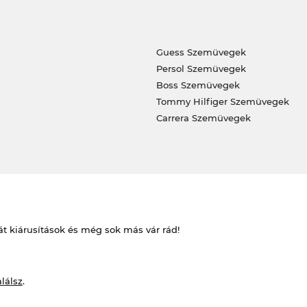
Guess Szemüvegek
Persol Szemüvegek
Boss Szemüvegek
Tommy Hilfiger Szemüvegek
Carrera Szemüvegek
át kiárusítások és még sok más vár rád!
alálsz
.