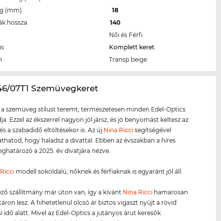
eg (mm)
18
ák hossza
140
Női és Férfi
us
Komplett keret
n
Transp.beige
46/07T1 Szemüvegkeret
 a szemüveg stílust teremt, természetesen minden Edel-Optics
ja. Ezzel az ékszerrel nagyon jól jársz, és jó benyomást keltesz az
és a szabadidő eltöltésekor is. Az új
Nina Ricci
segítségével
atod, hogy haladsz a divattal. Ebben az évszakban a híres
határozó a 2025. év divatjára nézve.
Ricci
modell sokoldalú, nőknek és férfiaknak is egyaránt jól áll.
ző szállítmány már úton van, így a kívánt
Nina Ricci
hamarosan
áron lesz. A hihetetlenül olcsó ár biztos vigaszt nyújt a rövid
i idő alatt. Mivel az Edel-Optics a jutányos árut keresők