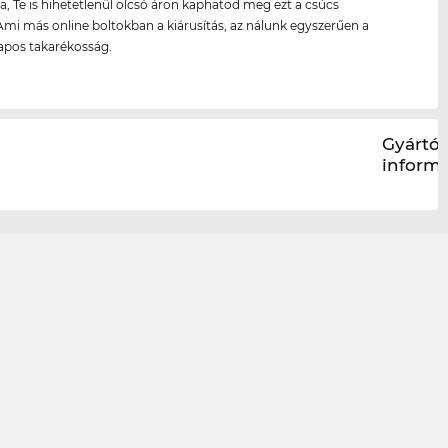
a, Te is hihetetlenül olcsó áron kaphatod meg ezt a csúcs
Ami más online boltokban a kiárusítás, az nálunk egyszerűen a
pos takarékosság.
Gyártói
inform