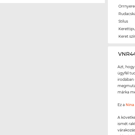
Orrnyer
Rudacsk
Stílus
Kerettip
Keret szí
‌VNR4
Azt, hogy
ügyfél tud
irodában 
megmutath
márka meg
Ez a
Nina 
A követke
ismét rakt
várakozás