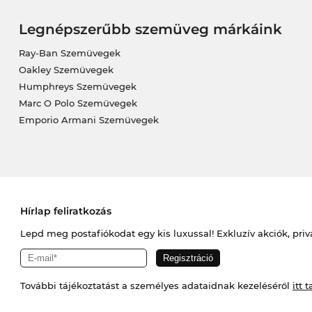
Legnépszerűbb szemüveg márkáink
Ray-Ban Szemüvegek
Oakley Szemüvegek
Humphreys Szemüvegek
Marc O Polo Szemüvegek
Emporio Armani Szemüvegek
Hírlap feliratkozás
Lepd meg postafiókodat egy kis luxussal! Exkluzív akciók, priv
További tájékoztatást a személyes adataidnak kezeléséről
itt t