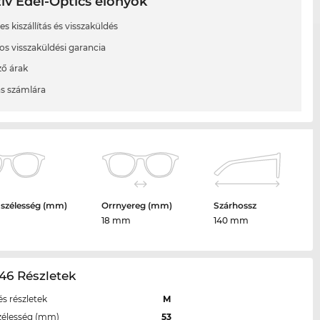
ív Edel-Optics előnyök
s kiszállítás és visszaküldés
os visszaküldési garancia
ő árak
ás számlára
 szélesség (mm)
Orrnyereg (mm)
Szárhossz
18 mm
140 mm
46 Részletek
s részletek
M
zélesség (mm)
53