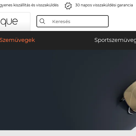
gyenes kiszállítás és visszaküldés
30 napos visszaküldési garancia
Szemüvegek
Sportszemüve