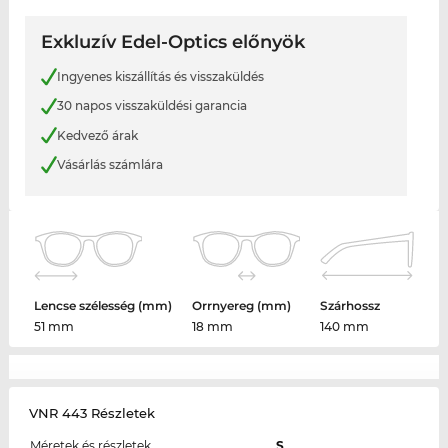
Exkluzív Edel-Optics előnyök
Ingyenes kiszállítás és visszaküldés
30 napos visszaküldési garancia
Kedvező árak
Vásárlás számlára
Lencse szélesség (mm)
Orrnyereg (mm)
Szárhossz
51 mm
18 mm
140 mm
VNR 443 Részletek
Méretek és részletek
S