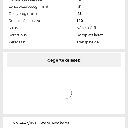
Lencse szélesség (mm)
51
Orrnyereg (mm)
18
Rudacskák hossza
140
Stílus
Női és Férfi
Kerettipus
Komplett keret
Keret szín
Transp.beige
Cégértékelések
‌VNR443/07T1 Szemüvegkeret