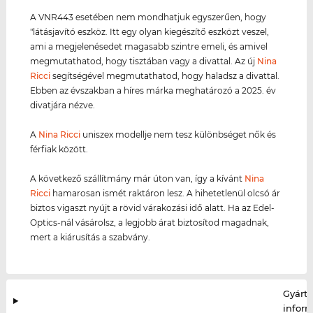
A VNR443 esetében nem mondhatjuk egyszerűen, hogy
"látásjavító eszköz. Itt egy olyan kiegészítő eszközt veszel,
ami a megjelenésedet magasabb szintre emeli, és amivel
megmutathatod, hogy tisztában vagy a divattal. Az új
Nina
Ricci
segítségével megmutathatod, hogy haladsz a divattal.
Ebben az évszakban a híres márka meghatározó a 2025. év
divatjára nézve.
A
Nina Ricci
uniszex modellje nem tesz különbséget nők és
férfiak között.
A következő szállítmány már úton van, így a kívánt
Nina
Ricci
hamarosan ismét raktáron lesz. A hihetetlenül olcsó ár
biztos vigaszt nyújt a rövid várakozási idő alatt. Ha az Edel-
Optics-nál vásárolsz, a legjobb árat biztosítod magadnak,
mert a kiárusítás a szabvány.
Gyártó
infor