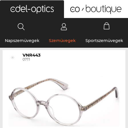
0
Napszemüvegek
Szemüvegek
Sportszemüvegek
VNR443
07T1