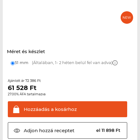
Méret és készlet
51 mm
(Általában, 1- 2 héten belül fel van adva)
72 386 Ft
Ajánlott ár
61 528
Ft
27.00% ÁFA tartalmazva
Hozzáadás a
kosárhoz
Adjon hozzá
receptet
el 11 898 Ft