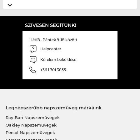
SZÍVESEN SEGÍTÜNK!
Hétfő -Péntek 9-18 között
Helpcenter
Kérelem beküldése
+36 1 701 3855
Legnépszerűbb napszemüveg márkáink
Ray-Ban Napszemüvegek
Oakley Napszemüvegek
Persol Napszemüvegek
Carrera Napszemüvegek